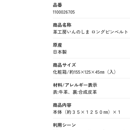
品番
1100026705
商品名称
革工房いんのしま ロングピンベルト (11
原産
日本製
商品サイズ
化粧箱/約155×125×45㎜（入）
材料/アレルギー表示
表:牛革、裏:合成皮革
商品内容
本体（約３５×１２５０㎜）×１
利用シーン