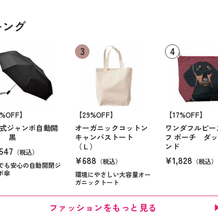
キング
6%OFF】
【29%OFF】
【17%OFF】
式ジャンボ自動開
オーガニックコットン
ワンダフルピー
傘 黒
キャンバストート
フ ポーチ ダ
（Ｌ）
ンド
547
（税込）
¥688
¥1,828
（税込）
（税込）
でも安心の自動開閉ジ
ボ傘
環境にやさしい大容量オー
ガニックトート
ファッションをもっと見る