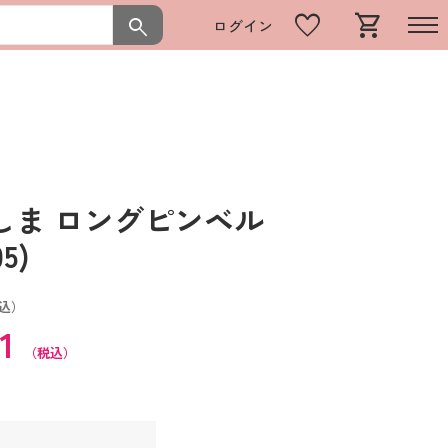
favorite
shopping_cart
search
ログイン
しま ロングピンベル
5)
込）
11
（税込）