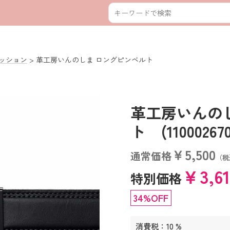
ッション
革工房いんのしま ロングピンベルト
革工房いんの
ト (110002670
￥5,500
通常価格
（税
￥3,6
特別価格
34%OFF
消費税：10 %