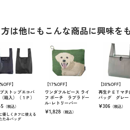
る方は他にもこんな商品に興味を
0%OFF】
【17%OFF】
【30%OFF】
プストップエコバ
ワンダフルピース ライ
再生ＰＥＴマチ
（箱入）（１Ｐ）
フ ポーチ ラブラドー
バッグ グレー
ル･レトリーバー
45
¥306
（税込）
（税込）
¥1,828
（税込）
に優しくタフに使える
たたみバッグ