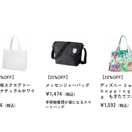
8%OFF】
【33%OFF】
【20%OFF】
布スクエアトー
メッセンジャーバッグ
ディズニー ２ｗ
ナチュラルホワイ
ｈｏｐｐｉｎｇ
¥1,474
（税込）
ｇ もぎたてフ
手荷物整理が楽になるスマ
6
¥1,592
（税込）
（税込）
ートバッグ