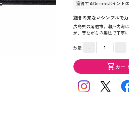
獲得するDecotoポイント:3
飽きの来ないシンプルで力
広島県の尾道市。瀬戸内海
が、昔ながらの製法で丁寧
-
+
数量
shopping_cart
カー