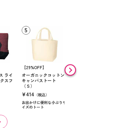
【29%OFF】
【30%OFF】
ス ライ
オーガニックコットン
ベーシックエコバッグ
ックスフ
キャンバストート
ネイビー
（Ｓ）
¥201
（税込）
¥414
（税込）
ノベルティにも最適なコン
パクトエコバッグ
お出かけに便利な小ぶりサ
イズのトート