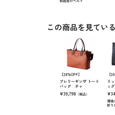
純国産のベルト
この商品を見てい
【28%OFF】
【3
プレリーギンザ トート
リッ
バッグ チャ
ッグ
¥39,798
¥3
（税込）
環境
折り