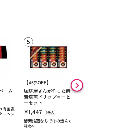
【46%OFF】
【9%OFF】
バーム
珈琲屋さんが作った酵
アラン・ド・パリ ショ
素焙煎ドリップコーヒ
コラオランジュ
ーセット
¥984
（税込）
つ有田逸
¥1,447
（税込）
クーヘン
ハンサムに仕立てたボック
スに甘いお菓子を
酵素焙煎ならではの澄んだ
味わい