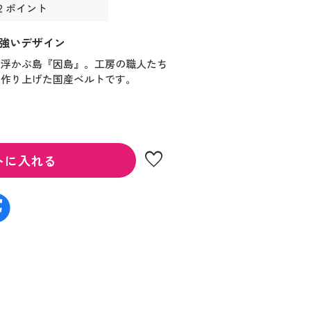
2 ポイント
強いデザイン
に浮かぶ島『因島』。工房の職人たち
に作り上げた国産ベルトです。
favorite
トに入れる