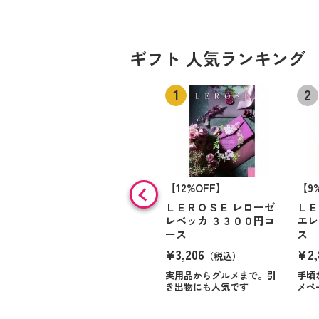
ギフト 人気ランキング
【12%OFF】
【9
ＬＥＲＯＳＥ レローゼ
ＬＥ
レベッカ ３３００円コ
エレ
ース
ス
¥3,206
¥2,
（税込）
実用品からグルメまで。引
手頃
き出物にも人気です
メペ