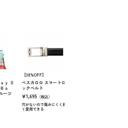
【38%OFF】
ａｙ Ｓ
ペスカロロ スマートロ
 Ｂａ
ックベルト
ルーツ
¥1,695
（税込）
穴がないので傷みにくく長
く愛用できる