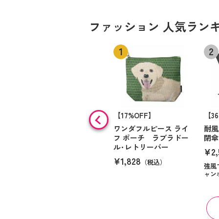
ファッション 人気ラン
【17%OFF】
【3
ワンダフルピース ライ
耐風
フ ポーチ ラブラドー
閉
ル･レトリーバー
¥2,
¥1,828
（税込）
強風
ャン