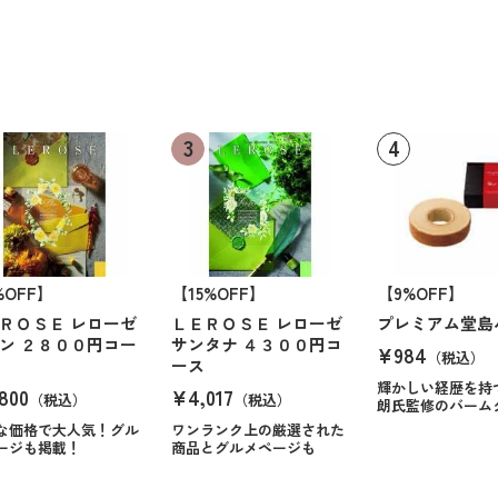
%OFF】
【15%OFF】
【9%OFF】
ＲＯＳＥ レローゼ
ＬＥＲＯＳＥ レローゼ
プレミアム堂島
ン ２８００円コー
サンタナ ４３００円コ
¥984
（税込）
ース
輝かしい経歴を持
800
¥4,017
（税込）
（税込）
朗氏監修のバーム
な価格で大人気！グル
ワンランク上の厳選された
ージも掲載！
商品とグルメページも