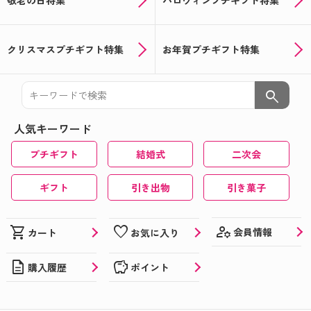
敬老の日特集
ハロウィンプチギフト特集
クリスマスプチギフト特集
お年賀プチギフト特集
search
人気キーワード
プチギフト
結婚式
二次会
ギフト
引き出物
引き菓子
manage_accounts
shopping_cart
favorite
会員情報
カート
お気に入り
description
savings
購入履歴
ポイント