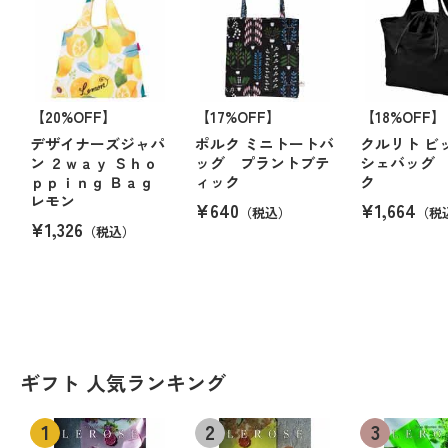
【20%OFF】
【17%OFF】
【18%OFF】
デザイナーズジャパ
ポルク ミニトートバ
クルリト ビ
ン ２ｗａｙ Ｓｈｏ
ッグ プラントブテ
シェバッグ
ｐｐｉｎｇ Ｂａｇ
ィック
ク
レモン
¥640
¥1,664
（税込）
（税
¥1,326
（税込）
ギフト 人気ランキング