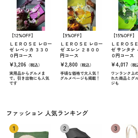
【12%OFF】
【9%OFF】
【15%OFF】
ＬＥＲＯＳＥ レロー
ＬＥＲＯＳＥ レロー
ＬＥＲＯＳＥ
ゼ レベッカ ３３０
ゼ エレン ２８００
ゼ サンタナ
０円コース
円コース
０円コース
¥3,206
¥2,800
¥4,017
（税込）
（税込）
（税
実用品からグルメま
手頃な価格で大人気！
ワンランク上
で。引き出物にも人気
グルメページも掲載！
れた商品とグ
です
ジも
ファッション 人気ランキング