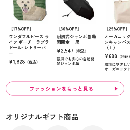
【17%OFF】
【36%OFF】
【29%OFF】
ワンダフルピース ラ
耐風式ジャンボ自動
オーガニッ
イフ ポーチ ラブラ
開閉傘 黒
ンキャンバ
ドール･レトリーバ
（Ｌ）
¥2,547
（税込）
ー
¥688
（税込
強風でも安心の自動開
¥1,828
（税込）
閉ジャンボ傘
環境にやさし
オーガニック
ファッションをもっと見る
オリジナルギフト商品