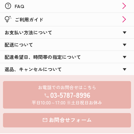
help
FAQ
tips_and_updates
ご利用ガイド
お支払い方法について
配送について
配達希望日、時間帯の指定について
返品、キャンセルについて
お電話でのお問合せはこちら
03-5787-8996
call
平日10:00～17:00 ※土日祝日お休み
お問合せフォーム
mail