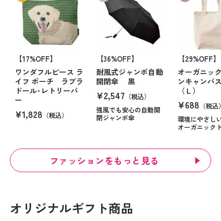
【17%OFF】
【36%OFF】
【29%OFF】
ワンダフルピース ラ
耐風式ジャンボ自動
オーガニッ
イフ ポーチ ラブラ
開閉傘 黒
ンキャンバ
ドール･レトリーバ
（Ｌ）
¥2,547
（税込）
ー
¥688
（税込
強風でも安心の自動開
¥1,828
（税込）
閉ジャンボ傘
環境にやさし
オーガニック
ファッションをもっと見る
オリジナルギフト商品