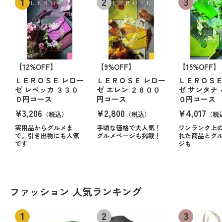
【12%OFF】
【9%OFF】
【15%OFF】
ＬＥＲＯＳＥ レロー
ＬＥＲＯＳＥ レロー
ＬＥＲＯＳＥ
ゼ レベッカ ３３０
ゼ エレン ２８００
ゼ サンタナ
０円コース
円コース
０円コース
¥3,206
¥2,800
¥4,017
（税込）
（税込）
（税
実用品からグルメま
手頃な価格で大人気！
ワンランク上
で。引き出物にも人気
グルメページも掲載！
れた商品とグ
です
ジも
ファッション 人気ランキング