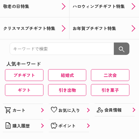
敬老の日特集
ハロウィンプチギフト特集
クリスマスプチギフト特集
お年賀プチギフト特集
search
人気キーワード
プチギフト
結婚式
二次会
ギフト
引き出物
引き菓子
manage_accounts
shopping_cart
favorite
会員情報
カート
お気に入り
description
savings
購入履歴
ポイント