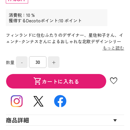
消費税：10 %
獲得するDecotoポイント:10 ポイント
フィンランドに住むふたりのデザイナー、星佐和子さん、イ
ェンナ･クンナスさんによるおしゃれな北欧デザインシリー
ズです。
もっと読む
-
+
数量
favorite
shopping_cart
カートに入れる
商品詳細