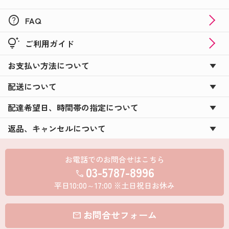
help
FAQ
tips_and_updates
ご利用ガイド
お支払い方法について
配送について
配達希望日、時間帯の指定について
返品、キャンセルについて
お電話でのお問合せはこちら
03-5787-8996
call
平日10:00～17:00 ※土日祝日お休み
お問合せフォーム
mail