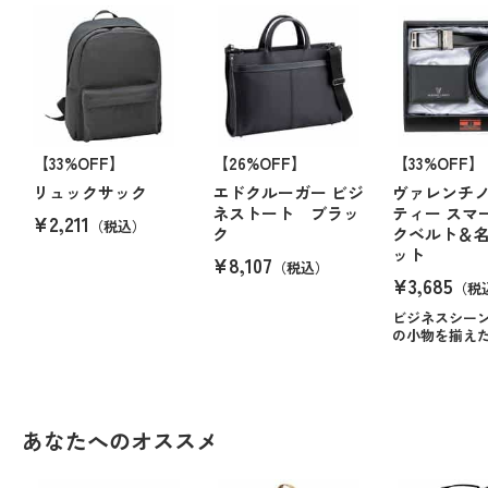
【33%OFF】
【26%OFF】
【33%OFF】
リュックサック
エドクルーガー ビジ
ヴァレンチ
ネストート ブラッ
ティー スマ
¥2,211
（税込）
ク
クベルト＆
ット
¥8,107
（税込）
¥3,685
（税
ビジネスシー
の小物を揃え
あなたへのオススメ