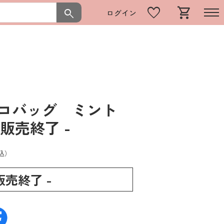
favorite
shopping_cart
search
ログイン
エコバッグ ミント
 販売終了 -
込）
 販売終了 -