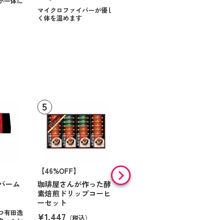
が一体に
マイクロファイバーが優し
く体を温めます
【46%OFF】
【9%OFF】
バーム
珈琲屋さんが作った酵
アラン・ド・パリ ショ
素焙煎ドリップコーヒ
コラオランジュ
ーセット
¥984
（税込）
つ有田逸
¥1,447
（税込）