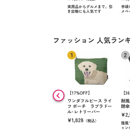
実用品からグルメまで。引
手頃
き出物にも人気です
メペ
ファッション 人気ラン
【17%OFF】
【3
ワンダフルピース ライ
耐風
フ ポーチ ラブラドー
閉
ル･レトリーバー
¥2,
¥1,828
（税込）
強風
ャン