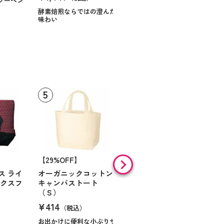
クーヘン
ハンサムに仕立てたボック
スに甘いお菓子を
酵素焙煎ならではの澄んだ
味わい
【29%OFF】
【30%OFF】
ス ライ
オーガニックコットン
ベーシックエコバッグ
ックスフ
キャンバストート
ネイビー
（Ｓ）
¥201
（税込）
¥414
（税込）
ノベルティにも最適なコン
パクトエコバッグ
お出かけに便利な小ぶりサ