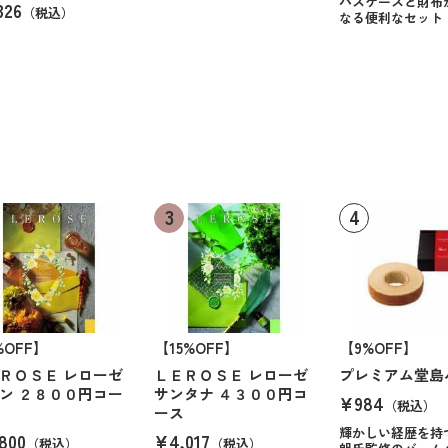
パスケースと財布
326
（税込）
なる便利なセット
%OFF】
【15%OFF】
【9%OFF】
ＲＯＳＥ レローゼ
ＬＥＲＯＳＥ レローゼ
プレミアム堂島
ン ２８００円コー
サンタナ ４３００円コ
¥984
（税込）
ース
輝かしい経歴を持
800
¥4,017
（税込）
（税込）