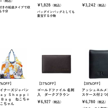
1
（税込）
¥1,828
¥3,242
（税込）
（税込）
付きの船底タイプで収
も十分
バッグインバッグとしても
重宝する小物
0%OFF】
【37%OFF】
【38%OFF】
イナーズジャパン
ゴールドファイル 名刺
アッシュエルメ
ａｙ Ｓｈｏｐｐｉ
入 ダークブラウン
スケース付２つ
 Ｂａｇ ねこちゃ
¥6,927
¥6,780
（税込）
（税込）
こちゃん