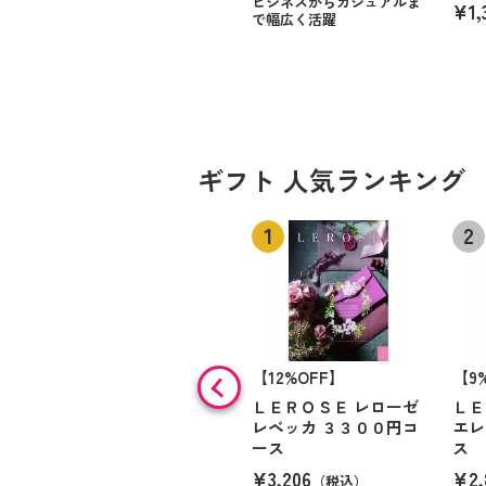
ビジネスからカジュアルま
¥1,
で幅広く活躍
ギフト 人気ランキング
【12%OFF】
【9
ＬＥＲＯＳＥ レローゼ
ＬＥ
レベッカ ３３００円コ
エレ
ース
ス
¥3,206
¥2,
（税込）