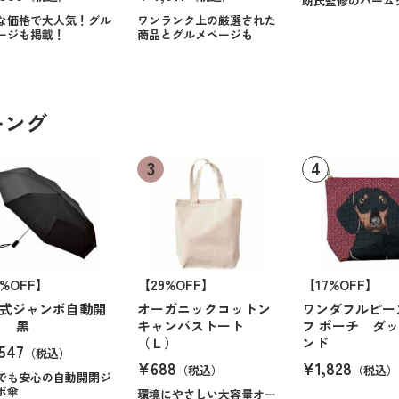
朗氏監修のバーム
な価格で大人気！グル
ワンランク上の厳選された
ージも掲載！
商品とグルメページも
キング
6%OFF】
【29%OFF】
【17%OFF】
式ジャンボ自動開
オーガニックコットン
ワンダフルピー
傘 黒
キャンバストート
フ ポーチ ダ
（Ｌ）
ンド
547
（税込）
¥688
¥1,828
（税込）
（税込）
でも安心の自動開閉ジ
ボ傘
環境にやさしい大容量オー