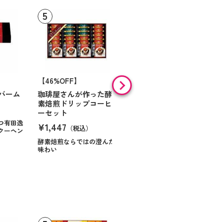
【46%OFF】
【9%OFF】
バーム
珈琲屋さんが作った酵
アラン・ド・パリ ショ
素焙煎ドリップコーヒ
コラオランジュ
ーセット
¥984
（税込）
つ有田逸
¥1,447
（税込）
クーヘン
ハンサムに仕立てたボック
スに甘いお菓子を
酵素焙煎ならではの澄んだ
味わい