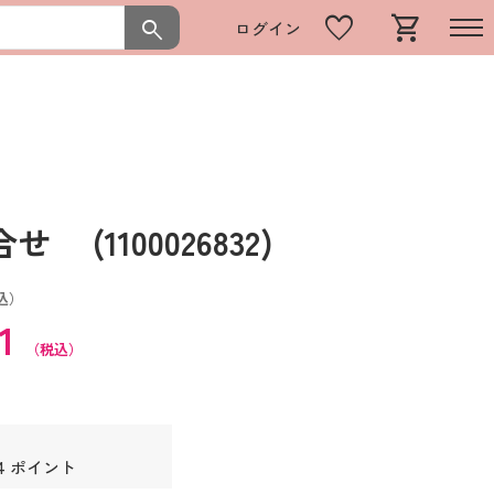
favorite
shopping_cart
search
ログイン
(1100026832)
込）
91
（税込）
4 ポイント