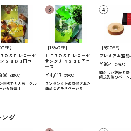
%OFF】
【15%OFF】
【9%OFF】
ＲＯＳＥ レローゼ
ＬＥＲＯＳＥ レローゼ
プレミアム堂島
ン ２８００円コー
サンタナ ４３００円コ
¥984
（税込）
ース
輝かしい経歴を持
800
¥4,017
（税込）
（税込）
朗氏監修のバーム
な価格で大人気！グル
ワンランク上の厳選された
ージも掲載！
商品とグルメページも
キング