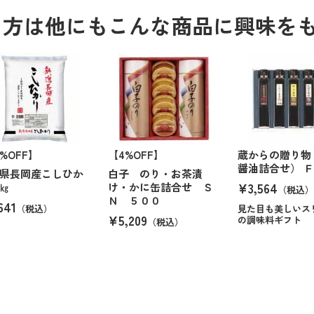
る方は他にもこんな商品に興味を
6%OFF】
【4%OFF】
蔵からの贈り物
醤油詰合せ） Ｆ
県長岡産こしひか
白子 のり・お茶漬
¥3,564
㎏
け・かに缶詰合せ Ｓ
（税込）
Ｎ ５００
641
（税込）
見た目も美しいス
¥5,209
の調味料ギフト
（税込）