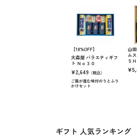
【18%OFF】
山田
ムス
大森屋 バラエティギフ
ＳＨ
ト Ｎｏ３０
¥5,
¥2,649
（税込）
ご飯が進む味付のりとふり
かけセット
ギフト 人気ランキング