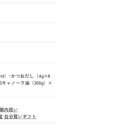
l）･かつおだし（4g×8
キャノーラ油（300g）×
築内祝い
産
自分買いギフト