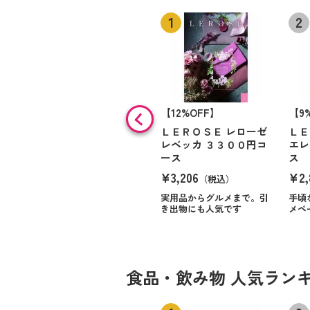
【12%OFF】
【9
ＬＥＲＯＳＥ レローゼ
ＬＥ
レベッカ ３３００円コ
エレ
ース
ス
¥3,206
¥2,
（税込）
実用品からグルメまで。引
手頃
き出物にも人気です
メペ
食品・飲み物 人気ラン