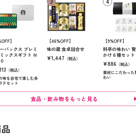
%OFF】
【46%OFF】
【9%OFF】
ーバックス プレミ
味の蔵 食卓詰合せ
料亭の味わい 
ミックスギフト Ｎ
かけ８種セット
¥1,447
（税込）
０
¥886
（税込）
113
（税込）
素材にこだわった
わい
の味を自宅で楽しむ多
ラテセット
食品・飲み物をもっと見る
商品