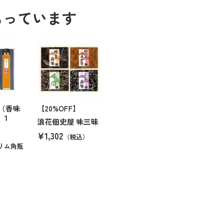
もっています
（香味
【20%OFF】
 １
浪花佃史屋 味三昧
¥1,302
（税込）
リム角瓶