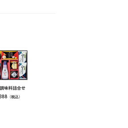
調味料詰合せ
388
（税込）