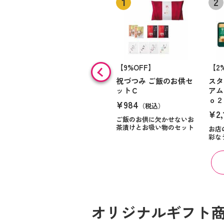
【9%OFF】
【2
祝づつみ ご飯のお供セ
スタ
ットＣ
アム
ｏ２
¥984
（税込）
¥2,
ご飯のお供に欠かせないお
茶漬けとお吸い物のセット
お店
彩な
オリジナルギフト