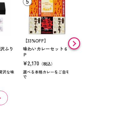
【33%OFF】
【9%OFF】
贅沢ふり
味わいカレーセット６
味の素 「クノールＲ」
Ｐ
スープ＆コーヒーギフ
ト Ｎｏ１０
¥2,170
（税込）
¥984
（税込）
贅沢な味
選べる本格カレーをご自宅
で
ほっとくつろぐ時間を届け
る贈り物です