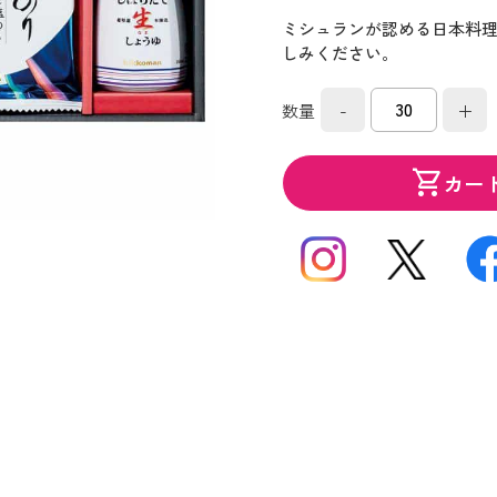
ミシュランが認める日本料
しみください。
-
+
数量
shopping_cart
カー