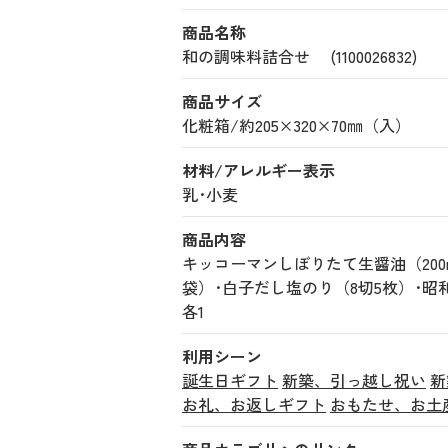
商品名称
和の調味料詰合せ (1100026832)
商品サイズ
化粧箱/約205×320×70㎜（入）
材料/アレルギー表示
乳･小麦
商品内容
キッコーマンしぼりたて生醤油（200m
袋）･白子だし塩のり（8切5枚）･昭和
各1
利用シーン
誕生日ギフト
新築、引っ越し祝い
新
お礼、お返しギフト
おもたせ、お土