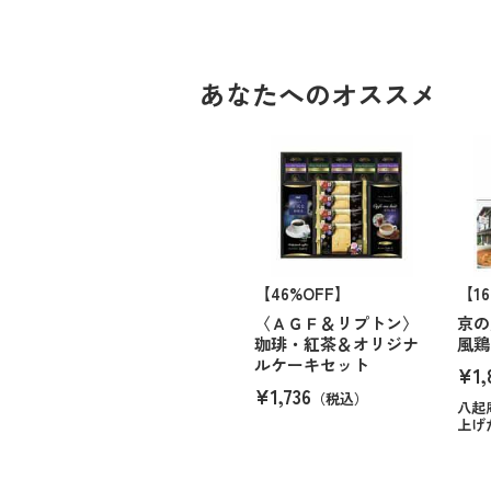
あなたへのオススメ
【46%OFF】
【1
〈ＡＧＦ＆リプトン〉
京の
珈琲・紅茶＆オリジナ
風鶏
ルケーキセット
¥1,
¥1,736
（税込）
八起
上げ