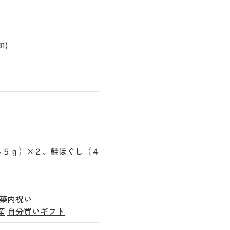
1)
４５ｇ）×２、鮭ほぐし（４
築内祝い
産
自分買いギフト