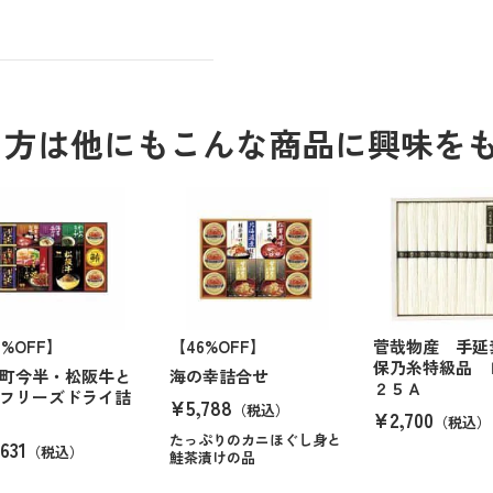
る方は他にもこんな商品に興味を
6%OFF】
【46%OFF】
菅哉物産 手延
保乃糸特級品
町今半・松阪牛と
海の幸詰合せ
２５Ａ
フリーズドライ詰
¥5,788
（税込）
¥2,700
（税込）
たっぷりのカニほぐし身と
631
（税込）
鮭茶漬けの品