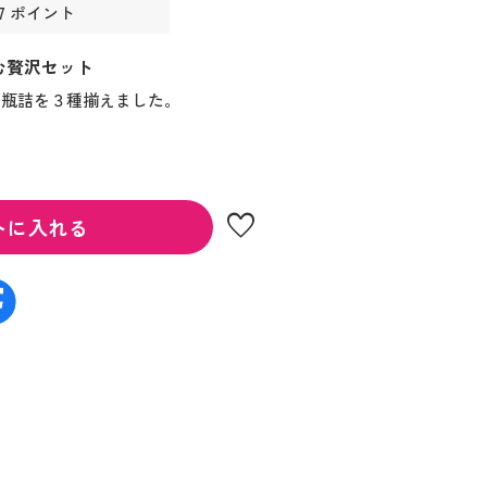
7 ポイント
む贅沢セット
い瓶詰を３種揃えました。
favorite
トに入れる