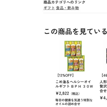
商品カテゴリへのリンク
ギフト
食品・飲み物
この商品を見てい
【13%OFF】
【4
こめ油＆ヘルシーオイ
人形
ルギフト ＢＰＨ ３０Ｗ
贅沢
合せ
¥2,822
（税込）
¥4,
毎日の健康を気遣う特別な
オイルの詰め合せ