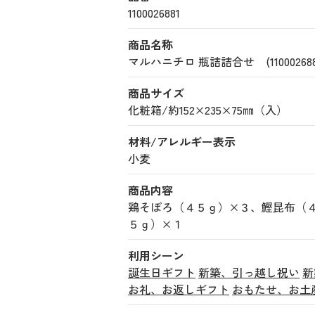
1100026881
商品名称
マルハニチロ 瓶詰詰合せ (110002688
商品サイズ
化粧箱/約152×235×75㎜（入）
材料/アレルギー表示
小麦
商品内容
鶏そぼろ（４５ｇ）×３、鰹昆布（
５ｇ）×１
利用シーン
誕生日ギフト
新築、引っ越し祝い
新
お礼、お返しギフト
おもたせ、お土