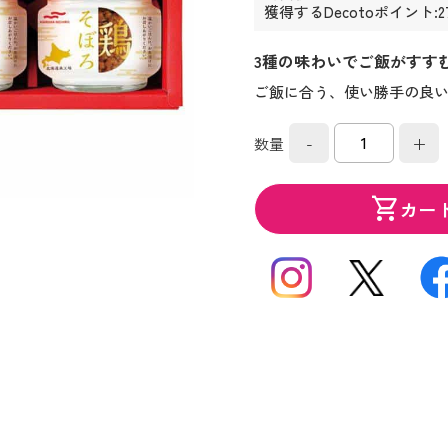
獲得するDecotoポイント:2
3種の味わいでご飯がすす
ご飯に合う、使い勝手の良
-
+
数量
shopping_cart
カー