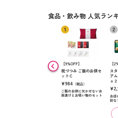
食品・飲み物 人気ラン
【9%OFF】
【2
祝づつみ ご飯のお供セ
スタ
ットＣ
アム
ｏ２
¥984
（税込）
¥2,
ご飯のお供に欠かせないお
茶漬けとお吸い物のセット
お店
彩な