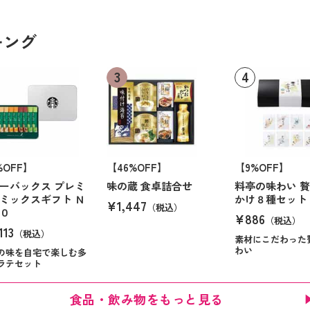
キング
%OFF】
【46%OFF】
【9%OFF】
ーバックス プレミ
味の蔵 食卓詰合せ
料亭の味わい 
ミックスギフト Ｎ
かけ８種セット
¥1,447
（税込）
０
¥886
（税込）
113
（税込）
素材にこだわった
わい
の味を自宅で楽しむ多
ラテセット
食品・飲み物をもっと見る