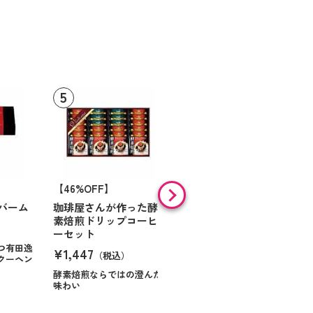
【46%OFF】
【9%OFF】
バーム
珈琲屋さんが作った酵
アラン・ド・パリ ショ
素焙煎ドリップコーヒ
コラオランジュ
ーセット
¥984
（税込）
つ有田逸
¥1,447
（税込）
クーヘン
ハンサムに仕立てたボック
スに甘いお菓子を
酵素焙煎ならではの澄んだ
味わい