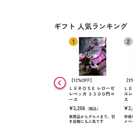
ギフト 人気ランキング
【12%OFF】
【9
ＬＥＲＯＳＥ レローゼ
ＬＥ
レベッカ ３３００円コ
エレ
ース
ス
¥3,206
¥2,
（税込）
実用品からグルメまで。引
手頃
き出物にも人気です
メペ