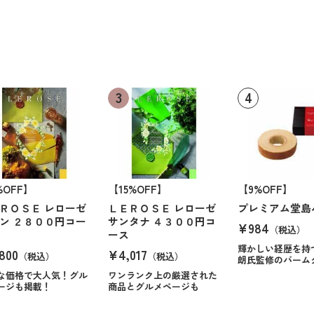
%OFF】
【15%OFF】
【9%OFF】
ＲＯＳＥ レローゼ
ＬＥＲＯＳＥ レローゼ
プレミアム堂島
ン ２８００円コー
サンタナ ４３００円コ
¥984
（税込）
ース
輝かしい経歴を持
800
¥4,017
（税込）
（税込）
朗氏監修のバーム
な価格で大人気！グル
ワンランク上の厳選された
ージも掲載！
商品とグルメページも