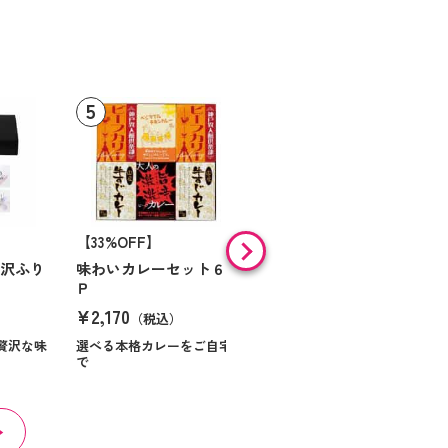
【33%OFF】
【9%OFF】
贅沢ふり
味わいカレーセット６
味の素 「クノールＲ」
Ｐ
スープ＆コーヒーギフ
ト Ｎｏ１０
¥2,170
（税込）
¥984
（税込）
贅沢な味
選べる本格カレーをご自宅
で
ほっとくつろぐ時間を届け
る贈り物です