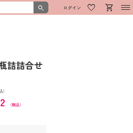
favorite
shopping_cart
search
ログイン
 瓶詰詰合せ
込）
52
（税込）