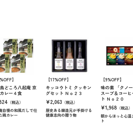
6%OFF】
【17%OFF】
【9%OFF】
鳥どころ八起庵 京
キッコウトミ クッキン
味の素 「クノ
カレー４食
グセット Ｎｏ２３
スープ＆コーヒ
ト Ｎｏ２０
824
¥2,063
（税込）
（税込）
¥1,968
（税込）
庵自慢の和風だしで仕
歴史ある醸造元が手掛ける
た鶏カレー
健康志向の贈り物
朝からほっと心温
ト