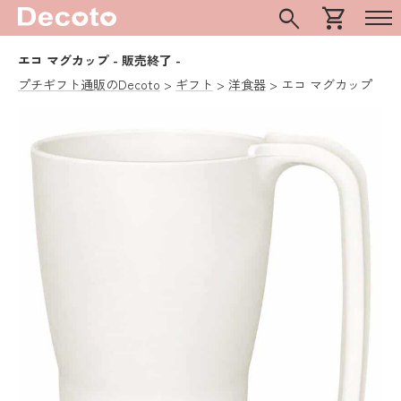
search
shopping_cart
エコ マグカップ
- 販売終了 -
プチギフト通販のDecoto
ギフト
洋食器
エコ マグカップ