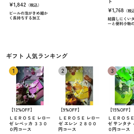
ト
¥1,842
（税込）
¥1,768
（税
ビールの泡がきめ細か
く長持ちする加工
結露しにくい
ーと便利小物
ギフト 人気ランキング
【12%OFF】
【9%OFF】
【15%OFF】
ＬＥＲＯＳＥ レロー
ＬＥＲＯＳＥ レロー
ＬＥＲＯＳＥ
ゼ レベッカ ３３０
ゼ エレン ２８００
ゼ サンタナ
０円コース
円コース
０円コース