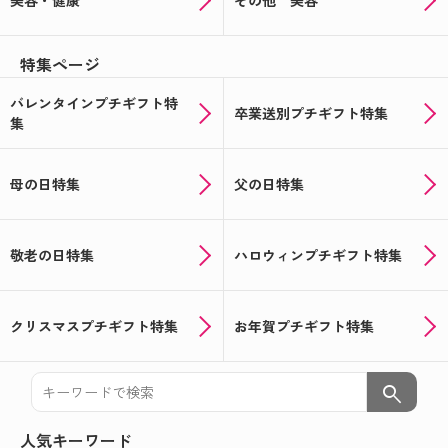
美容・健康
その他 美容
特集ページ
バレンタインプチギフト特
卒業送別プチギフト特集
集
母の日特集
父の日特集
敬老の日特集
ハロウィンプチギフト特集
クリスマスプチギフト特集
お年賀プチギフト特集
search
人気キーワード