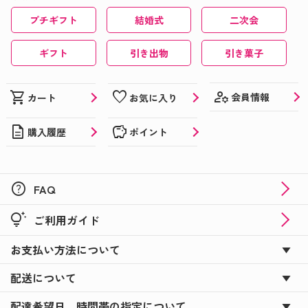
プチギフト
結婚式
二次会
ギフト
引き出物
引き菓子
manage_accounts
shopping_cart
favorite
会員情報
カート
お気に入り
description
savings
購入履歴
ポイント
help
FAQ
tips_and_updates
ご利用ガイド
お支払い方法について
配送について
配達希望日、時間帯の指定について