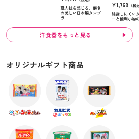
¥1,768
（税
職人技を感じる、磨き
の美しい日本製タンブ
結露しにくい
ラー
ーと便利小物
洋食器をもっと見る
オリジナルギフト商品