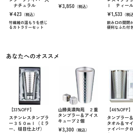
¥3,850
ナチュラル
ｌ ティー
（税込）
¥423
¥1,533
（税込）
（税
竹繊維の温もりを感じ
飲み口の開閉
るカトラリーセット
便利なふた付
あなたへのオススメ
【33%OFF】
山勝美濃陶苑 ２重
【46%OFF】
タンブラー＆アイス
ステンレスタンブラ
タンブラー
キューブ２個
ー３５０ｍｌ（ミラ
タオル＆マ
¥3,300
ー、槌目仕上げ）
ァイバーク
（税込）