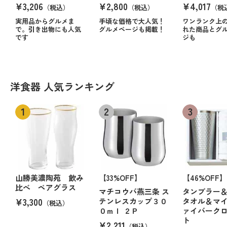
¥3,206
¥2,800
¥4,017
（税込）
（税込）
（税
実用品からグルメま
手頃な価格で大人気！
ワンランク上
で。引き出物にも人気
グルメページも掲載！
れた商品とグ
です
ジも
洋食器 人気ランキング
山勝美濃陶苑 飲み
【33%OFF】
【46%OFF】
比べ ペアグラス
マチコウバ燕三条 ス
タンブラー
¥3,300
テンレスカップ３０
タオル＆マ
（税込）
０ｍｌ ２Ｐ
ァイバーク
ト
¥2,211
（税込）