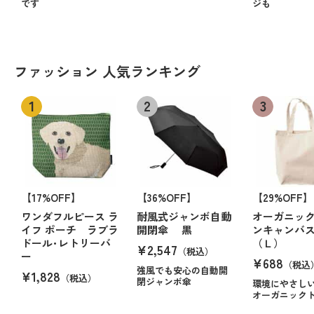
です
ジも
ファッション 人気ランキング
【17%OFF】
【36%OFF】
【29%OFF】
ワンダフルピース ラ
耐風式ジャンボ自動
オーガニッ
イフ ポーチ ラブラ
開閉傘 黒
ンキャンバ
ドール･レトリーバ
（Ｌ）
¥2,547
（税込）
ー
¥688
（税込
強風でも安心の自動開
¥1,828
（税込）
閉ジャンボ傘
環境にやさし
オーガニック