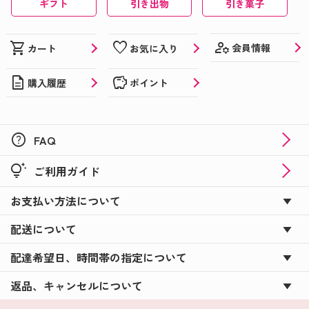
ギフト
引き出物
引き菓子
manage_accounts
shopping_cart
favorite
会員情報
カート
お気に入り
description
savings
購入履歴
ポイント
help
FAQ
tips_and_updates
ご利用ガイド
お支払い方法について
配送について
配達希望日、時間帯の指定について
返品、キャンセルについて