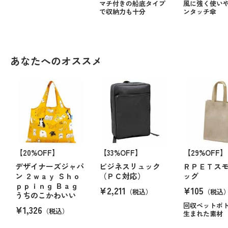
マチ付きの船底タイプ
風に強く使い
で収納力も十分
ンタッチ傘
あなたへのオススメ
【20%OFF】
【33%OFF】
【29%OFF】
デザイナーズジャパ
ビジネスリュック
ＲＰＥＴス
ン ２ｗａｙ Ｓｈｏ
（ＰＣ対応）
ッグ
ｐｐｉｎｇ Ｂａｇ
¥2,211
¥105
（税込）
（税込
うちのこかわいい
回収ペットボ
¥1,326
（税込）
生まれた素材