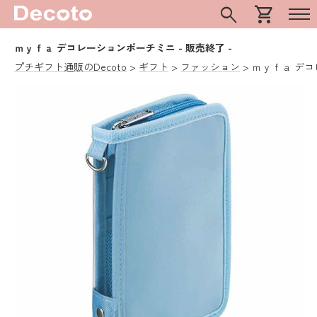
search
shopping_cart
ｍｙｆａ デコレーションポーチミニ
- 販売終了 -
プチギフト通販のDecoto
ギフト
ファッション
ｍｙｆａ デ