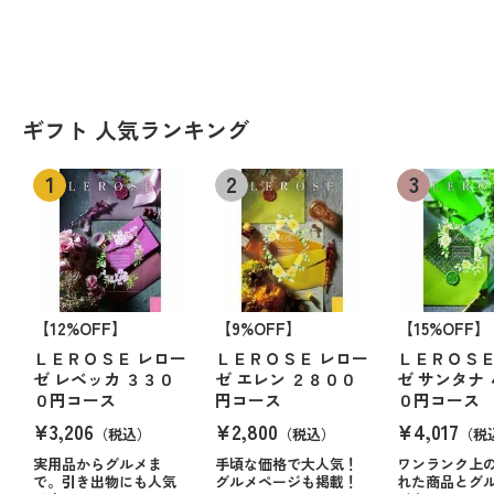
ギフト 人気ランキング
【12%OFF】
【9%OFF】
【15%OFF】
ＬＥＲＯＳＥ レロー
ＬＥＲＯＳＥ レロー
ＬＥＲＯＳＥ
ゼ レベッカ ３３０
ゼ エレン ２８００
ゼ サンタナ
０円コース
円コース
０円コース
¥3,206
¥2,800
¥4,017
（税込）
（税込）
（税
実用品からグルメま
手頃な価格で大人気！
ワンランク上
で。引き出物にも人気
グルメページも掲載！
れた商品とグ