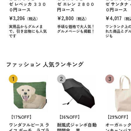
ゼ レベッカ ３３０
ゼ エレン ２８００
ゼ サンタナ
０円コース
円コース
０円コース
¥3,206
¥2,800
¥4,017
（税込）
（税込）
（税
実用品からグルメま
手頃な価格で大人気！
ワンランク上
で。引き出物にも人気
グルメページも掲載！
れた商品とグ
です
ジも
ファッション 人気ランキング
【17%OFF】
【36%OFF】
【29%OFF】
ワンダフルピース ラ
耐風式ジャンボ自動
オーガニッ
イフ ポーチ ラブラ
開閉傘 黒
ンキャンバ