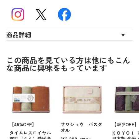
商品詳細
この商品を見ている方は他にもこん
な商品に興味をもっています
【46%OFF】
サワショウ バスタ
【46%OFF】
オル
タイムレスロイヤル
ＫＯＹＯＩ
¥3,300
雲羽（くう）愛媛今
日本製 今治