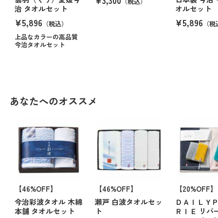
（税込）
治 タオルセット
オルセット
¥5,896
¥5,896
（税込）
（税
上品なカラーの高品質
今治タオルセット
あなたへのオススメ
【46%OFF】
【46%OFF】
【20%OFF】
今治彩波タオル 木綿
瀬戸 白波タオルセッ
ＤＡＩＬＹ
本舗 タオルセット
ト
ＲＩＥ リバ