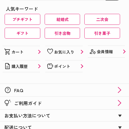
人気キーワード
プチギフト
結婚式
二次会
ギフト
引き出物
引き菓子
manage_accounts
shopping_cart
favorite
会員情報
カート
お気に入り
description
savings
購入履歴
ポイント
help
FAQ
tips_and_updates
ご利用ガイド
お支払い方法について
配送について