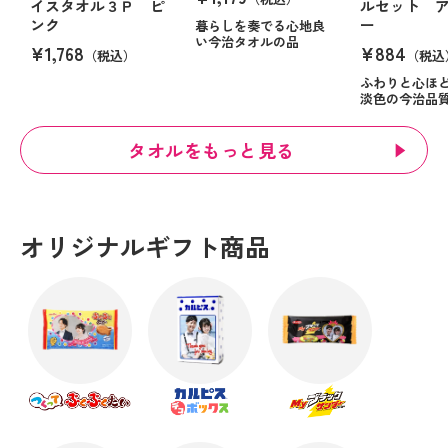
イスタオル３Ｐ ピ
ルセット 
ンク
ー
暮らしを奏でる心地良
い今治タオルの品
¥1,768
¥884
（税込）
（税込
ふわりと心ほ
淡色の今治品
タオルをもっと見る
オリジナルギフト商品