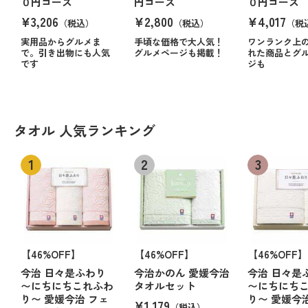
０円コース
円コース
０円コース
¥3,206
¥2,800
¥4,017
（税込）
（税込）
（税
実用品からグルメま
手頃な価格で大人気！
ワンランク上
で。引き出物にも人気
グルメページも掲載！
れた商品とグ
です
ジも
タオル 人気ランキング
【46%OFF】
【46%OFF】
【46%OFF】
今治 日々是ふわり
今治かのん 愛媛今治
今治 日々是
〜にちにちこれふわ
タオルセット
〜にちにち
り〜 愛媛今治 フェ
り〜 愛媛今
¥1,179
（税込）