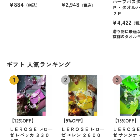
ハーフバス
¥884
¥2,948
（税込）
（税込）
Ｐ・タオル
２Ｐ
¥4,422
（税
贈り物に最適
抜群のタオル
ギフト 人気ランキング
【12%OFF】
【9%OFF】
【15%OFF】
ＬＥＲＯＳＥ レロー
ＬＥＲＯＳＥ レロー
ＬＥＲＯＳＥ
ゼ レベッカ ３３０
ゼ エレン ２８００
ゼ サンタナ