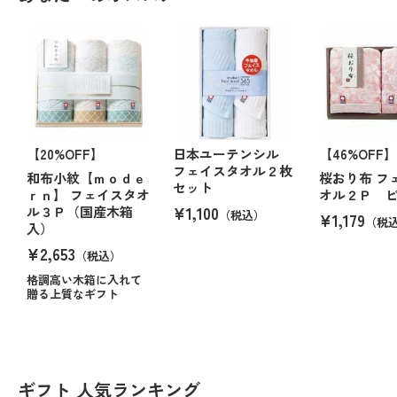
【20%OFF】
日本ユーテンシル
【46%OFF】
フェイスタオル２枚
和布小紋【ｍｏｄｅ
桜おり布 フ
セット
ｒｎ】 フェイスタオ
オル２Ｐ 
¥1,100
ル３Ｐ（国産木箱
（税込）
¥1,179
（税
入）
¥2,653
（税込）
格調高い木箱に入れて
贈る上質なギフト
ギフト 人気ランキング