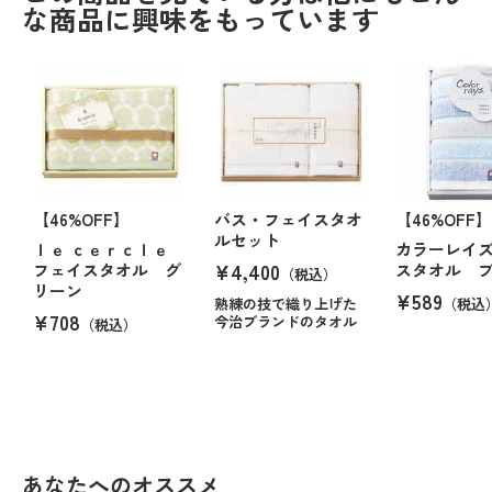
な商品に興味をもっています
【46%OFF】
バス・フェイスタオ
【46%OFF】
ルセット
ｌｅ ｃｅｒｃｌｅ
カラーレイズ
¥4,400
フェイスタオル グ
スタオル 
（税込）
リーン
¥589
熟練の技で織り上げた
（税込
¥708
今治ブランドのタオル
（税込）
あなたへのオススメ