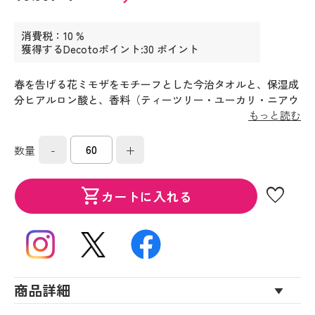
消費税：10 %
獲得するDecotoポイント:30 ポイント
春を告げる花ミモザをモチーフとした今治タオルと、保湿成
分ヒアルロン酸と、香料（ティーツリー・ユーカリ・ニアウ
リ・ラヴィンサラ・ミモザ）のアロマ精油を配合した、ほん
もっと読む
のりとアロマの香り漂うハンドクリーンジェルのセットで
す。
-
+
数量
favorite
shopping_cart
カートに入れる
商品詳細