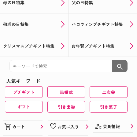
母の日特集
父の日特集
敬老の日特集
ハロウィンプチギフト特集
クリスマスプチギフト特集
お年賀プチギフト特集
search
人気キーワード
プチギフト
結婚式
二次会
ギフト
引き出物
引き菓子
manage_accounts
shopping_cart
favorite
会員情報
カート
お気に入り