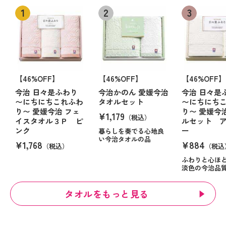
【46%OFF】
【46%OFF】
【46%OFF】
今治 日々是ふわり
今治かのん 愛媛今治
今治 日々是
〜にちにちこれふわ
タオルセット
〜にちにち
り〜 愛媛今治 フェ
り〜 愛媛今
¥1,179
（税込）
イスタオル３Ｐ ピ
ルセット 
ンク
ー
暮らしを奏でる心地良
い今治タオルの品
¥1,768
¥884
（税込）
（税込
ふわりと心ほ
淡色の今治品
タオルをもっと見る