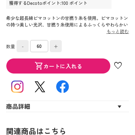
獲得するDecotoポイント:100 ポイント
希少な超長綿ピマコットンの甘撚り糸を使用。ピマコットン
の持つ美しい光沢、甘撚り糸使用によるふっくらやわらかい
肌触り・品質にとことんこだわったタオルです。
もっと読む
-
+
数量
favorite
shopping_cart
カートに入れる
商品詳細
関連商品はこちら