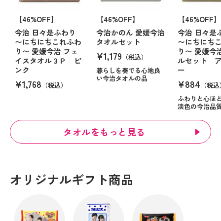
【46%OFF】
【46%OFF】
【46%OFF】
今治 日々是ふわり
今治かのん 愛媛今治
今治 日々是
〜にちにちこれふわ
タオルセット
〜にちにち
り〜 愛媛今治 フェ
り〜 愛媛今
¥1,179
（税込）
イスタオル３Ｐ ピ
ルセット 
ンク
ー
暮らしを奏でる心地良
い今治タオルの品
¥1,768
¥884
（税込）
（税込
ふわりと心ほ
淡色の今治品
タオルをもっと見る
オリジナルギフト商品