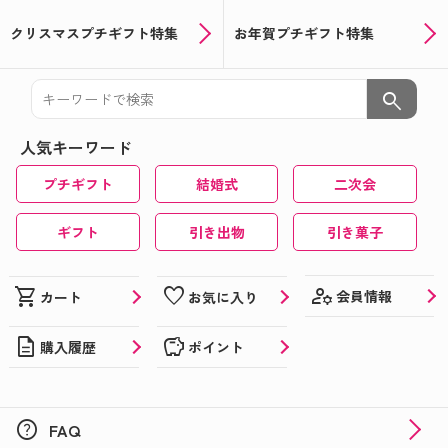
クリスマスプチギフト特集
お年賀プチギフト特集
search
人気キーワード
プチギフト
結婚式
二次会
ギフト
引き出物
引き菓子
manage_accounts
shopping_cart
favorite
会員情報
カート
お気に入り
description
savings
購入履歴
ポイント
help
FAQ