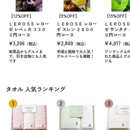
【12%OFF】
【9%OFF】
【15%OFF】
ＬＥＲＯＳＥ レロー
ＬＥＲＯＳＥ レロー
ＬＥＲＯＳＥ
ゼ レベッカ ３３０
ゼ エレン ２８００
ゼ サンタナ
０円コース
円コース
０円コース
¥3,206
¥2,800
¥4,017
（税込）
（税込）
（税
実用品からグルメま
手頃な価格で大人気！
ワンランク上
で。引き出物にも人気
グルメページも掲載！
れた商品とグ
です
ジも
タオル 人気ランキング