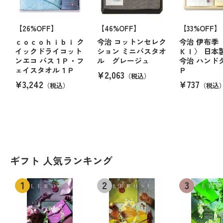
【26%OFF】
【46%OFF】
【33%OFF】
ｃｏｃｏｈｉｂｉ ク
今治 コットンセレク
今治 伊布季
イックドライコット
ション ミニバスタオ
ＫＩ〉 日本
ンエコ バス１Ｐ・フ
ル グレージュ
今治 ハンド
ェイスタオル１Ｐ
Ｐ
¥2,063
（税込）
¥3,242
¥737
（税込）
（税込
ギフト 人気ランキング