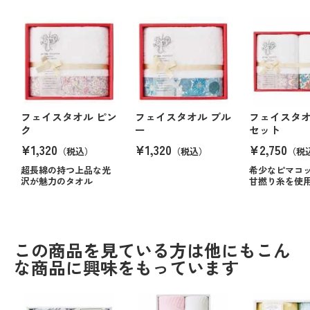
フェイスタオル ピン
フェイスタオル ブル
フェイスタ
ク
ー
セット
¥1,320
¥1,320
¥2,750
（税込）
（税込）
（税
超長綿の持つ上品な光
希少なピマコ
沢が魅力のタオル
甘撚り糸を使
この商品を見ている方は他にもこん
な商品に興味をもっています