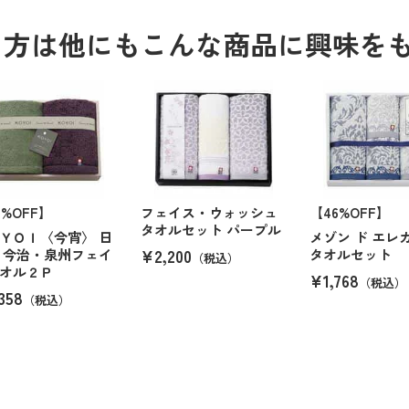
る方は他にもこんな商品に興味を
6%OFF】
フェイス・ウォッシュ
【46%OFF】
タオルセット パープル
ＹＯＩ〈今宵〉 日
メゾン ド エレ
¥2,200
 今治・泉州フェイ
タオルセット
（税込）
オル２Ｐ
¥1,768
（税込）
358
（税込）