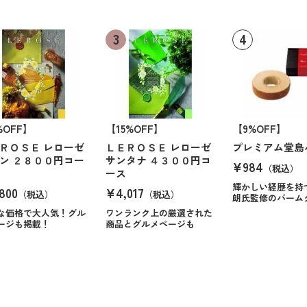
%OFF】
【15%OFF】
【9%OFF】
ＲＯＳＥ レローゼ
ＬＥＲＯＳＥ レローゼ
プレミアム堂島
ン ２８００円コー
サンタナ ４３００円コ
¥984
（税込）
ース
輝かしい経歴を持
800
¥4,017
（税込）
（税込）
朗氏監修のバーム
な価格で大人気！グル
ワンランク上の厳選された
ージも掲載！
商品とグルメページも