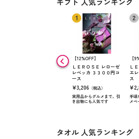
ギフト 人気ランキング
【12%OFF】
【9
ＬＥＲＯＳＥ レローゼ
ＬＥ
レベッカ ３３００円コ
エレ
ース
ス
¥3,206
¥2,
（税込）
実用品からグルメまで。引
手頃
き出物にも人気です
メペ
タオル 人気ランキング