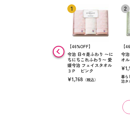
【46%OFF】
【4
今治 日々是ふわり 〜に
今治
ちにちこれふわり〜 愛
オル
媛今治 フェイスタオル
¥1,
３Ｐ ピンク
暮ら
¥1,768
（税込）
治タ