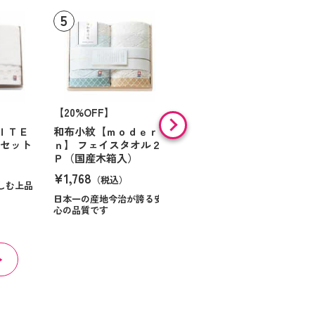
【20%OFF】
フェイスタオル ブルー
¥1,320
ＩＴＥ
和布小紋【ｍｏｄｅｒ
（税込）
ルセット
ｎ】 フェイスタオル２
Ｐ（国産木箱入）
¥1,768
（税込）
しむ上品
日本一の産地今治が誇る安
心の品質です