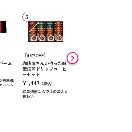
【46%OFF】
【9%OFF】
バーム
珈琲屋さんが作った酵
アラン・ド・パリ ショ
素焙煎ドリップコーヒ
コラオランジュ
ーセット
¥984
（税込）
つ有田逸
¥1,447
（税込）
クーヘン
ハンサムに仕立てたボック
スに甘いお菓子を
酵素焙煎ならではの澄んだ
味わい