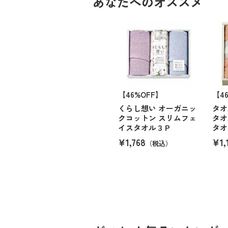
あなたへのオススメ
【46%OFF】
【4
くらし想い オーガニッ
タオ
クコットン スリムフェ
タオ
イスタオル３Ｐ
タオ
¥1,768
¥1,
（税込）