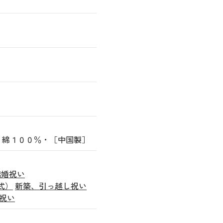
・綿１００％・［中国製］
結婚祝い
式）
新築、引っ越し祝い
祝い