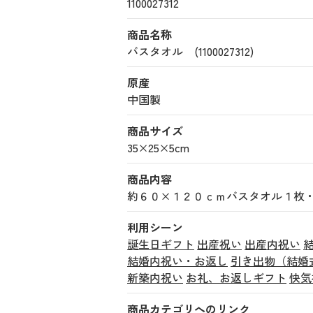
1100027312
商品名称
バスタオル (1100027312)
原産
中国製
商品サイズ
35×25×5cm
商品内容
約６０×１２０ｃｍバスタオル１枚
利用シーン
誕生日ギフト
出産祝い
出産内祝い
結婚内祝い・お返し
引き出物（結婚
新築内祝い
お礼、お返しギフト
快気
商品カテゴリへのリンク