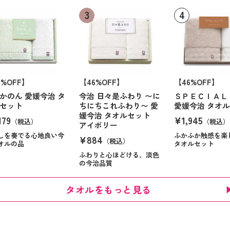
6%OFF】
【46%OFF】
【46%OFF】
かのん 愛媛今治 タ
今治 日々是ふわり 〜に
ＳＰＥＣＩＡＬ
セット
ちにちこれふわり〜 愛
愛媛今治 タオ
媛今治 タオルセット
179
¥1,945
（税込）
（税込）
アイボリー
しを奏でる心地良い今
ふかふか触感を楽
¥884
（税込）
オルの品
タオルセット
ふわりと心ほどける、淡色
の今治品質
タオルをもっと見る