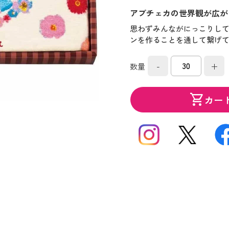
アプチェカの世界観が広が
思わずみんながにっこりし
ンを作ることを通して繋げ
-
+
数量
shopping_cart
カー