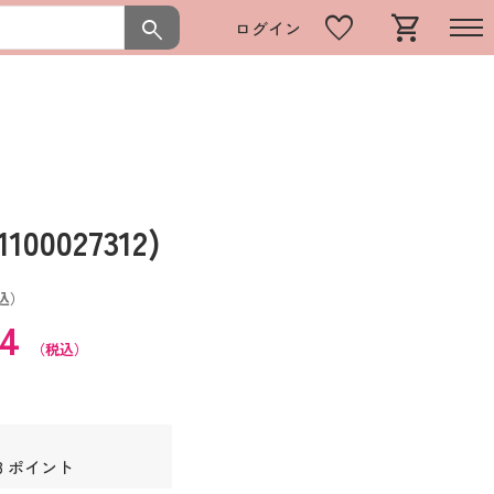
favorite
shopping_cart
search
ログイン
0027312)
込）
74
（税込）
3 ポイント