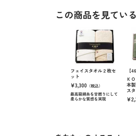
この商品を見てい
フェイスタオル２枚セ
【4
ット
ＫＯ
¥3,300
本製
（税込）
スタ
最高級綿糸を甘撚りにして
¥2,
柔らかな質感を実現