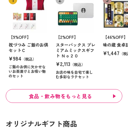
【9%OFF】
【2%OFF】
【46%OFF】
祝づつみ ご飯のお供
スターバックス プレ
味の蔵 食卓
セットＣ
ミアムミックスギフ
¥1,447
（税
ト Ｎｏ２０
¥984
（税込）
¥2,113
（税込）
ご飯のお供に欠かせな
いお茶漬けとお吸い物
お店の味を自宅で楽し
のセット
む多彩なラテセット
食品・飲み物をもっと見る
オリジナルギフト商品