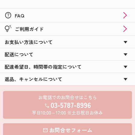
help
FAQ
tips_and_updates
ご利用ガイド
お支払い方法について
配送について
配達希望日、時間帯の指定について
返品、キャンセルについて
お電話でのお問合せはこちら
03-5787-8996
call
平日10:00～17:00 ※土日祝日お休み
お問合せフォーム
mail