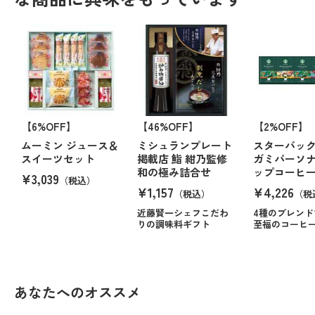
【6%OFF】
【46%OFF】
【2%OFF】
ムーミン ジュース＆
ミシュランプレート
スターバッ
スイーツセット
掲載店 鮨 紺乃監修
ガミパーソ
和の極み詰合せ
ップコーヒ
¥3,039
（税込）
¥1,157
¥4,226
（税込）
（税
近藤賢一シェフこだわ
4種のブレンド
りの調味料ギフト
至福のコーヒ
あなたへのオススメ