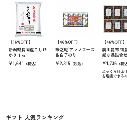
【16%OFF】
【46%OFF】
【46%OFF】
新潟県長岡産こしひ
味之庵 アマノフーズ
廣川昆布 御
かり１㎏
＆白子のり
煮８品詰合
¥1,641
¥2,315
¥1,736
（税込）
（税込）
（税
ふっくら仕上
を堪能できる
ギフト 人気ランキング