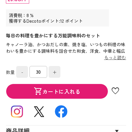
消費税：8 %
獲得するDecotoポイント:12 ポイント
毎日の料理を豊かにする万能調味料のセット
キャノーラ油、かつおだしの素、焼き塩、いつもの料理の味
わいを豊かにする調味料を詰合せた和食、洋食、中華と幅広
く使って頂けるバラエティ調味料ギフトです。
もっと読む
-
+
数量
favorite
shopping_cart
カートに入れる
商品詳細