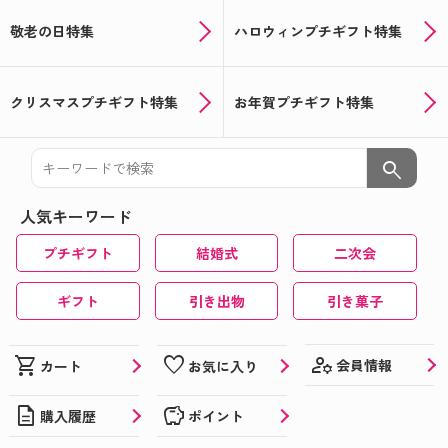
敬老の日特集
ハロウィンプチギフト特集
クリスマスプチギフト特集
お年賀プチギフト特集
search
人気キーワード
プチギフト
結婚式
二次会
ギフト
引き出物
引き菓子
manage_accounts
shopping_cart
favorite
会員情報
カート
お気に入り
description
savings
購入履歴
ポイント