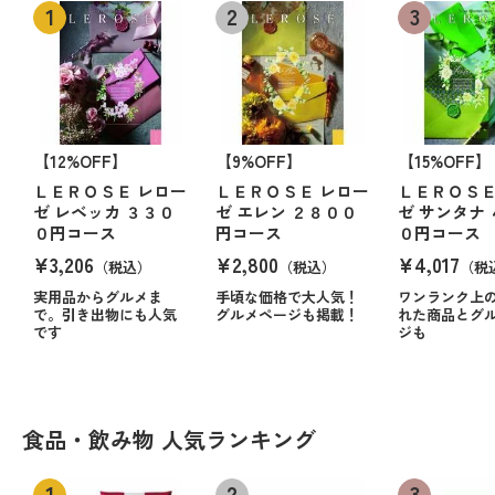
【12%OFF】
【9%OFF】
【15%OFF】
ＬＥＲＯＳＥ レロー
ＬＥＲＯＳＥ レロー
ＬＥＲＯＳＥ
ゼ レベッカ ３３０
ゼ エレン ２８００
ゼ サンタナ
０円コース
円コース
０円コース
¥3,206
¥2,800
¥4,017
（税込）
（税込）
（税
実用品からグルメま
手頃な価格で大人気！
ワンランク上
で。引き出物にも人気
グルメページも掲載！
れた商品とグ
です
ジも
食品・飲み物 人気ランキング