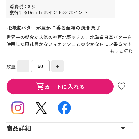
消費税：8 %
獲得するDecotoポイント:33 ポイント
北海道バターが豊かに香る至福の焼き菓子
世界一の朝食が人気の神戸北野ホテル。北海道日高バターを
使用した風味豊かなフィナンシェと爽やかなレモン香るマド
レーヌ、メレンゲをたっぷり含ませた軽い食感が特徴のラン
もっと読む
グドシャなど人気の焼菓子を詰め合わせたアソートギフトで
す。
-
+
数量
favorite
shopping_cart
カートに入れる
商品詳細