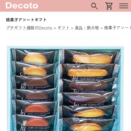
search
shopping_cart
焼菓子アソートギフト
プチギフト通販のDecoto
ギフト
食品・飲み物
焼菓子アソー