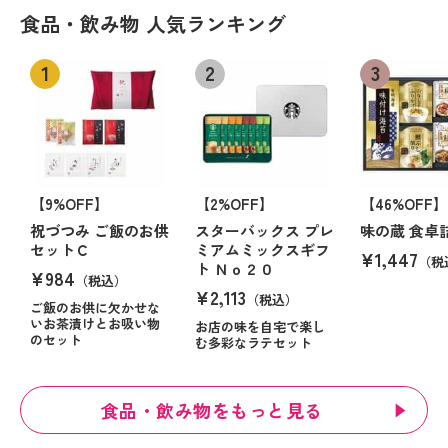
食品・飲み物 人気ランキング
【9%OFF】
【2%OFF】
【46%OFF】
祝づつみ ご飯のお供
スターバックス プレ
味の蔵 食卓
セットＣ
ミアムミックスギフ
¥1,447
（税
ト Ｎｏ２０
¥984
（税込）
¥2,113
（税込）
ご飯のお供に欠かせな
いお茶漬けとお吸い物
お店の味を自宅で楽し
のセット
む多彩なラテセット
食品・飲み物をもっと見る