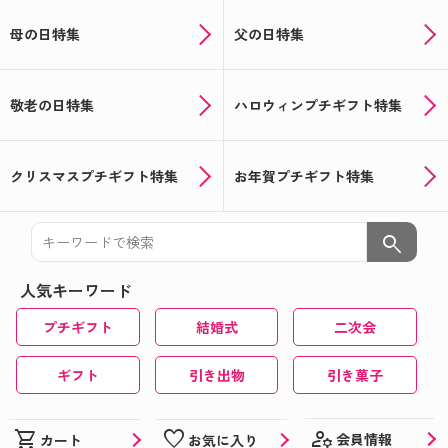
母の日特集
父の日特集
敬老の日特集
ハロウィンプチギフト特集
クリスマスプチギフト特集
お年賀プチギフト特集
search
人気キーワード
プチギフト
結婚式
二次会
ギフト
引き出物
引き菓子
manage_accounts
shopping_cart
favorite
会員情報
カート
お気に入り