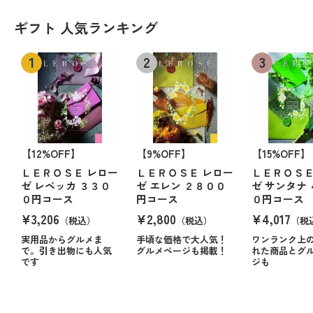
ギフト 人気ランキング
【12%OFF】
【9%OFF】
【15%OFF】
ＬＥＲＯＳＥ レロー
ＬＥＲＯＳＥ レロー
ＬＥＲＯＳＥ
ゼ レベッカ ３３０
ゼ エレン ２８００
ゼ サンタナ
０円コース
円コース
０円コース
¥3,206
¥2,800
¥4,017
（税込）
（税込）
（税
実用品からグルメま
手頃な価格で大人気！
ワンランク上
で。引き出物にも人気
グルメページも掲載！
れた商品とグ
です
ジも