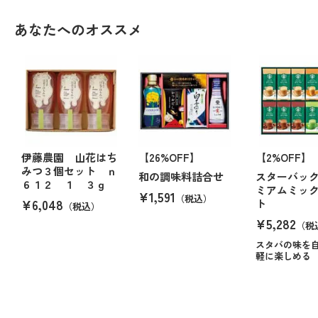
あなたへのオススメ
伊藤農園 山花はち
【26%OFF】
【2%OFF】
みつ３個セット ｎ
和の調味料詰合せ
スターバック
６１２ １ ３ｇ
ミアムミッ
¥1,591
（税込）
¥6,048
ト
（税込）
¥5,282
（税
スタバの味を
軽に楽しめる