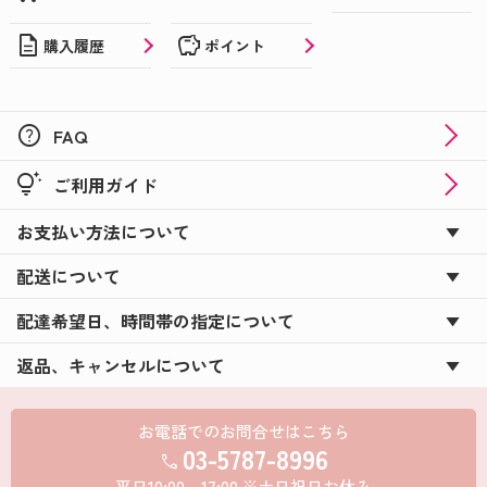
description
savings
購入履歴
ポイント
help
FAQ
tips_and_updates
ご利用ガイド
お支払い方法について
配送について
配達希望日、時間帯の指定について
返品、キャンセルについて
お電話でのお問合せはこちら
03-5787-8996
call
平日10:00～17:00 ※土日祝日お休み