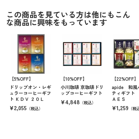
この商品を見ている方は他にもこん
な商品に興味をもっています
【5%OFF】
【10%OFF】
【22%OFF】
ドリップオン・レギ
小川珈琲 京珈琲ドリ
apide 和
ュラーコーヒーギフ
ップコーヒーギフト
ティギフト
ト ＫＤＶ ２０Ｌ
ＡＥＳ
¥4,848
（税込）
¥2,055
¥1,259
（税込）
（税