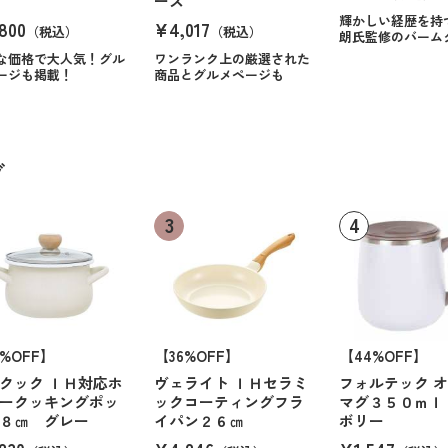
ース
輝かしい経歴を持
800
¥4,017
（税込）
（税込）
朗氏監修のバーム
な価格で大人気！グル
ワンランク上の厳選された
ージも掲載！
商品とグルメページも
グ
6%OFF】
【36%OFF】
【44%OFF】
クック ＩＨ対応ホ
ヴェライト ＩＨセラミ
フォルテック 
ークッキングポッ
ックコーティングフラ
マグ３５０ｍｌ
８㎝ グレー
イパン２６㎝
ボリー