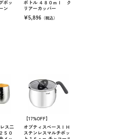
グポッ
ボトル ４８０ｍｌ ク
ーン
リアーカッパー
¥5,896
（税込）
【17%OFF】
ンレス二
オプティスペースＩＨ
２５０
ステンレスマルチポッ
金メッ
ト１６ｃｍ チャコール