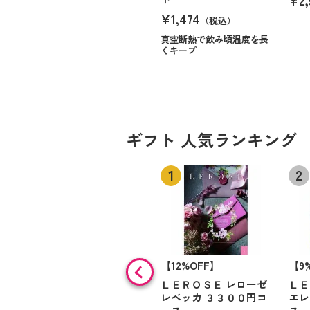
¥1,474
（税込）
真空断熱で飲み頃温度を長
くキープ
ギフト 人気ランキング
【12%OFF】
【9
ＬＥＲＯＳＥ レローゼ
ＬＥ
レベッカ ３３００円コ
エレ