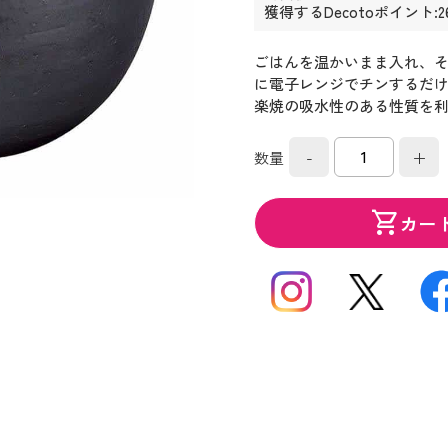
獲得するDecotoポイント:2
ごはんを温かいまま入れ、
に電子レンジでチンするだ
楽焼の吸水性のある性質を
-
+
数量
shopping_cart
カー