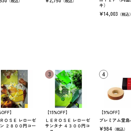
（税込）
（税込）
キ）
¥14,003
（税込
%OFF】
【15%OFF】
【9%OFF】
ＲＯＳＥ レローゼ
ＬＥＲＯＳＥ レローゼ
プレミアム堂島
ン ２８００円コー
サンタナ ４３００円コ
¥984
（税込）