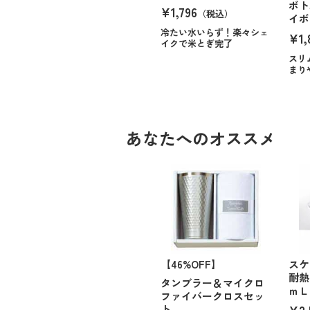
ボト
¥1,796
（税込）
イボ
冷たい水いらず！楽々シェ
¥1,
イクで米とぎ完了
スリ
まり
あなたへのオススメ
【46%OFF】
スケ
耐熱
タンブラー＆マイクロ
ｍＬ
ファイバークロスセッ
¥2,
ト