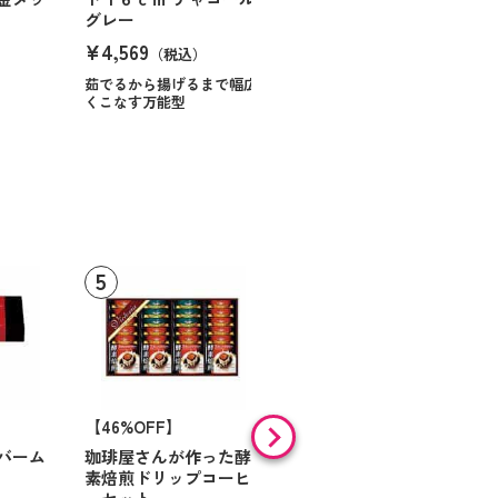
グレー
¥4,569
）
（税込）
茹でるから揚げるまで幅広
くこなす万能型
【46%OFF】
【9%OFF】
バーム
珈琲屋さんが作った酵
アラン・ド・パリ ショ
素焙煎ドリップコーヒ
コラオランジュ