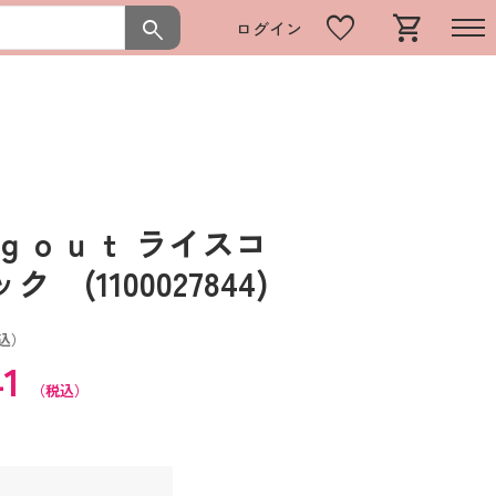
favorite
shopping_cart
search
ログイン
ｇｏｕｔ ライスコ
(1100027844)
込）
41
（税込）