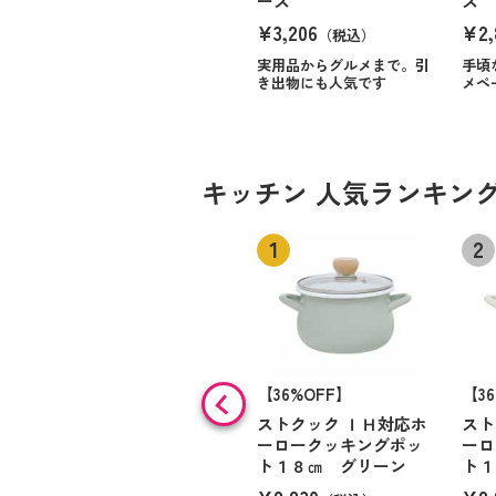
ース
ス
¥3,206
¥2,
（税込）
実用品からグルメまで。引
手頃
き出物にも人気です
メペ
キッチン 人気ランキン
【36%OFF】
【3
ストクック ＩＨ対応ホ
スト
ーロークッキングポッ
ーロ
ト１８㎝ グリーン
ト１