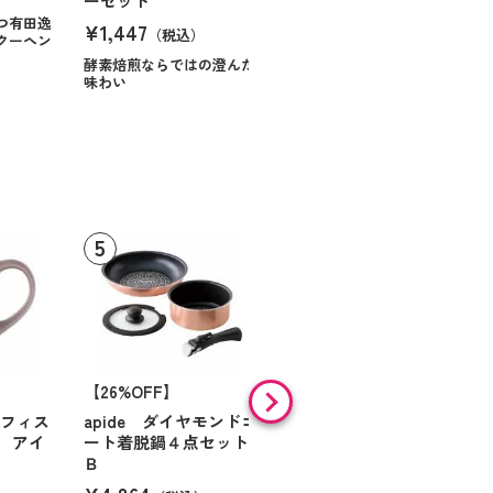
ーセット
¥984
（税込）
つ有田逸
¥1,447
（税込）
クーヘン
ハンサムに仕立てたボック
スに甘いお菓子を
酵素焙煎ならではの澄んだ
味わい
【26%OFF】
HARIO 一膳屋 耐熱
ガラス製電子レンジ用
オフィス
apide ダイヤモンドコ
炊飯器（半合～１合炊
 アイ
ート着脱鍋４点セット
き）
Ｂ
¥3,300
（税込）