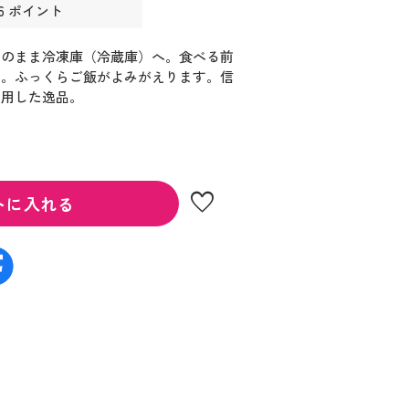
6 ポイント
そのまま冷凍庫（冷蔵庫）へ。食べる前
け。ふっくらご飯がよみがえります。信
利用した逸品。
favorite
トに入れる