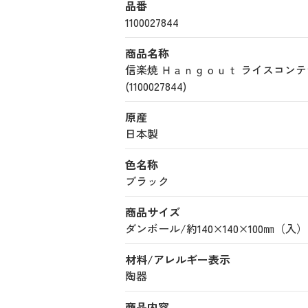
品番
1100027844
商品名称
信楽焼 Ｈａｎｇｏｕｔ ライスコ
(1100027844)
原産
日本製
色名称
ブラック
商品サイズ
ダンボール/約140×140×100㎜（入）
材料/アレルギー表示
陶器
商品内容