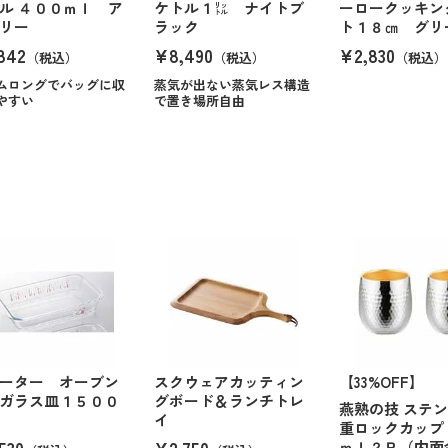
ル ４００ｍｌ ア
ケトル１㍑ ナイトブ
ーロークッキン
リー
ラック
ト１８㎝ グリ
842
¥8,490
¥2,830
（税込）
（税込）
（税込）
ムロングでバッグに収
蒸気が出ない蒸気レス構造
やすい
で置き場所自由
ーター オーブン
スクウェアカッティン
【33%OFF】
ガラス皿１５００
グボード＆ランチトレ
燕熟の技 ステ
イ
重ロックカップ
530
¥2,750
ｍｌ２Ｐ（内面