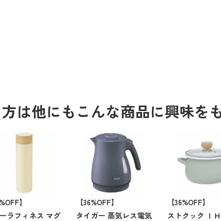
る方は他にもこんな商品に興味を
3%OFF】
【36%OFF】
【36%OFF】
ーラフィネス マグ
タイガー 蒸気レス電気
ストクック Ｉ