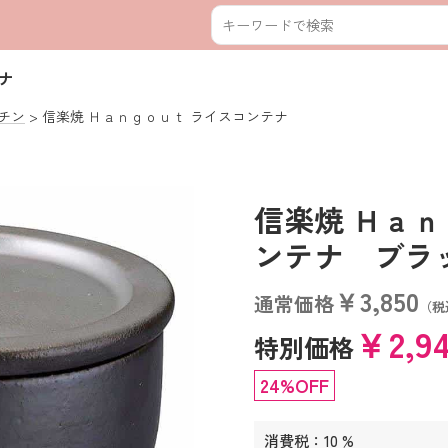
ナ
チン
信楽焼 Ｈａｎｇｏｕｔ ライスコンテナ
信楽焼 Ｈａｎ
ンテナ ブラック 
￥3,850
通常価格
（税
￥2,9
特別価格
24%OFF
消費税：10 %