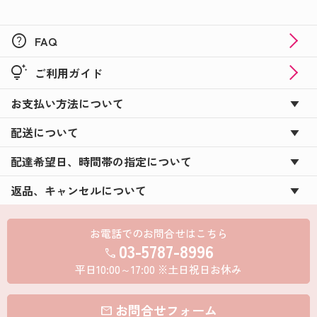
help
FAQ
tips_and_updates
ご利用ガイド
お支払い方法について
配送について
配達希望日、時間帯の指定について
返品、キャンセルについて
お電話でのお問合せはこちら
03-5787-8996
call
平日10:00～17:00 ※土日祝日お休み
お問合せフォーム
mail