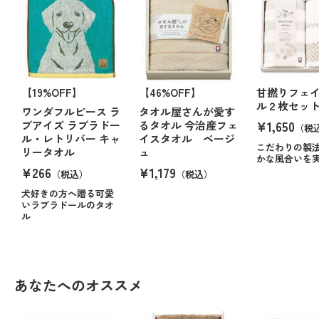
【19%OFF】
【46%OFF】
甘撚りフェ
ル２枚セッ
ワンダフルピース ラ
タオル屋さんが愛す
¥1,650
ブアイズ ラブラドー
るタオル 今治産フェ
（税
ル・レトリバー キャ
イスタオル ベージ
こだわりの製
リータオル
ュ
かな風合いを
¥266
¥1,179
（税込）
（税込）
犬好きの方へ贈る可愛
いラブラドールのタオ
ル
あなたへのオススメ