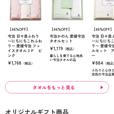
【46%OFF】
【46%OFF】
【46%OFF】
今治 日々是ふわり
今治かのん 愛媛今治
今治 日々是
〜にちにちこれふわ
タオルセット
〜にちにち
り〜 愛媛今治 フェ
り〜 愛媛今
¥1,179
（税込）
イスタオル３Ｐ ピ
ルセット 
ンク
ー
暮らしを奏でる心地良
い今治タオルの品
¥1,768
¥884
（税込）
（税込
ふわりと心ほ
淡色の今治品
タオルをもっと見る
オリジナルギフト商品