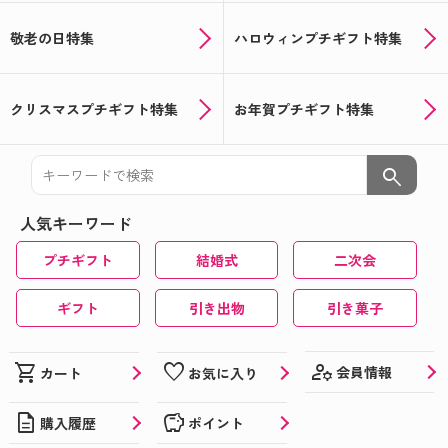
敬老の日特集
ハロウィンプチギフト特集
クリスマスプチギフト特集
お年賀プチギフト特集
search
人気キーワード
プチギフト
結婚式
二次会
ギフト
引き出物
引き菓子
manage_accounts
shopping_cart
favorite
会員情報
カート
お気に入り
description
savings
購入履歴
ポイント