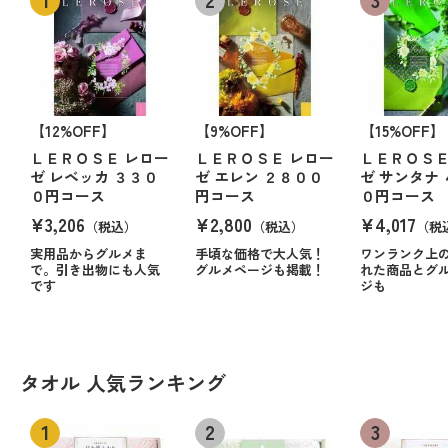
【12%OFF】
【9%OFF】
【15%OFF】
ＬＥＲＯＳＥ レロー
ＬＥＲＯＳＥ レロー
ＬＥＲＯＳＥ
ゼ レベッカ ３３０
ゼ エレン ２８００
ゼ サンタナ
０円コース
円コース
０円コース
¥3,206
¥2,800
¥4,017
（税込）
（税込）
（税
実用品からグルメま
手頃な価格で大人気！
ワンランク上
で。引き出物にも人気
グルメページも掲載！
れた商品とグ
です
ジも
タオル 人気ランキング