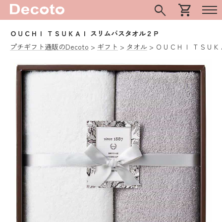
search
shopping_cart
ＯＵＣＨＩ ＴＳＵＫＡＩ スリムバスタオル２Ｐ
プチギフト通販のDecoto
ギフト
タオル
ＯＵＣＨＩ ＴＳＵＫ