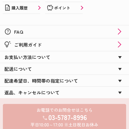
description
savings
購入履歴
ポイント
help
FAQ
tips_and_updates
ご利用ガイド
お支払い方法について
配送について
配達希望日、時間帯の指定について
返品、キャンセルについて
お電話でのお問合せはこちら
03-5787-8996
call
平日10:00～17:00 ※土日祝日お休み