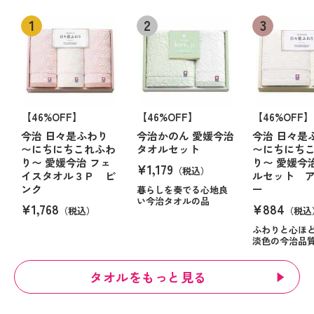
【46%OFF】
【46%OFF】
【46%OFF】
今治 日々是ふわり
今治かのん 愛媛今治
今治 日々是
〜にちにちこれふわ
タオルセット
〜にちにち
り〜 愛媛今治 フェ
り〜 愛媛今
¥1,179
（税込）
イスタオル３Ｐ ピ
ルセット 
ンク
ー
暮らしを奏でる心地良
い今治タオルの品
¥1,768
¥884
（税込）
（税込
ふわりと心ほ
淡色の今治品
タオルをもっと見る