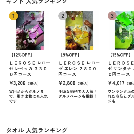
ギフト 人気ランキング
【12%OFF】
【9%OFF】
【15%OFF】
ＬＥＲＯＳＥ レロー
ＬＥＲＯＳＥ レロー
ＬＥＲＯＳＥ
ゼ レベッカ ３３０
ゼ エレン ２８００
ゼ サンタナ
０円コース
円コース
０円コース
¥3,206
¥2,800
¥4,017
（税込）
（税込）
（税
実用品からグルメま
手頃な価格で大人気！
ワンランク上
で。引き出物にも人気
グルメページも掲載！
れた商品とグ
です
ジも
タオル 人気ランキング