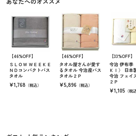
あなたへのオススメ
【46%OFF】
【46%OFF】
【33%OFF】
ＳＬＯＷ ＷＥＥＫＥ
タオル屋さんが愛す
今治 伊布季
ＮＤコンパクトバス
るタオル 今治産バス
ＫＩ〉 日本
タオル
タオル２Ｐ
今治 フェイ
２Ｐ
¥1,768
¥5,896
（税込）
（税込）
¥1,105
（税