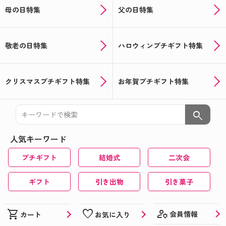
母の日特集
父の日特集
敬老の日特集
ハロウィンプチギフト特集
クリスマスプチギフト特集
お年賀プチギフト特集
search
人気キーワード
プチギフト
結婚式
二次会
ギフト
引き出物
引き菓子
manage_accounts
shopping_cart
favorite
会員情報
カート
お気に入り