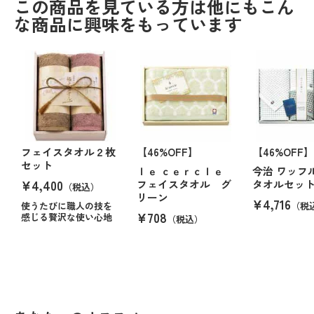
この商品を見ている方は他にもこん
な商品に興味をもっています
フェイスタオル２枚
【46%OFF】
【46%OFF】
セット
ｌｅ ｃｅｒｃｌｅ
今治 ワッフ
¥4,400
フェイスタオル グ
タオルセッ
（税込）
リーン
¥4,716
使うたびに職人の技を
（税
¥708
感じる贅沢な使い心地
（税込）