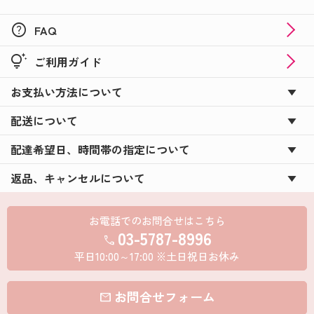
help
FAQ
tips_and_updates
ご利用ガイド
お支払い方法について
配送について
配達希望日、時間帯の指定について
返品、キャンセルについて
お電話でのお問合せはこちら
03-5787-8996
call
平日10:00～17:00 ※土日祝日お休み
お問合せフォーム
mail