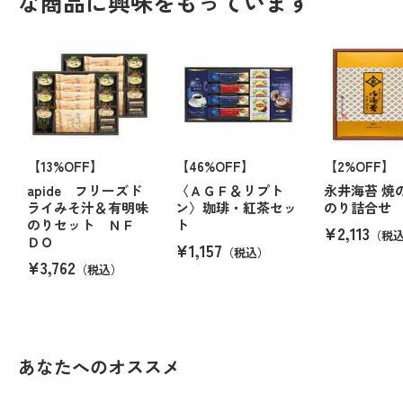
な商品に興味をもっています
【13%OFF】
【46%OFF】
【2%OFF】
apide フリーズド
〈ＡＧＦ＆リプト
永井海苔 焼
ライみそ汁＆有明味
ン〉珈琲・紅茶セッ
のり詰合せ
のりセット ＮＦ
ト
¥2,113
（税
ＤＯ
¥1,157
（税込）
¥3,762
（税込）
あなたへのオススメ