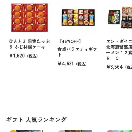
ひととえ 果実たっぷ
【46%OFF】
エン・ダイ
り ふじ林檎ケーキ
北海道繁盛
食卓バラエティギフ
ーメン１２
¥1,620
ト
（税込）
Ｒ Ｃ
¥4,631
（税込）
¥3,564
（税
ギフト 人気ランキング