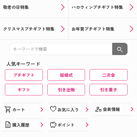
敬老の日特集
ハロウィンプチギフト特集
クリスマスプチギフト特集
お年賀プチギフト特集
search
人気キーワード
プチギフト
結婚式
二次会
ギフト
引き出物
引き菓子
manage_accounts
shopping_cart
favorite
会員情報
カート
お気に入り
description
savings
購入履歴
ポイント