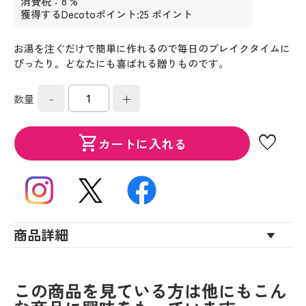
消費税：8 %
獲得するDecotoポイント:25 ポイント
お湯を注ぐだけで簡単に作れるので毎日のブレイクタイムに
ぴったり。どなたにも喜ばれる贈りものです。
-
+
数量
favorite
shopping_cart
カートに入れる
商品詳細
この商品を見ている方は他にもこん