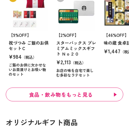
【9%OFF】
【2%OFF】
【46%OFF】
祝づつみ ご飯のお供
スターバックス プレ
味の蔵 食卓
セットＣ
ミアムミックスギフ
¥1,447
（税
ト Ｎｏ２０
¥984
（税込）
¥2,113
（税込）
ご飯のお供に欠かせな
いお茶漬けとお吸い物
お店の味を自宅で楽し
のセット
む多彩なラテセット
食品・飲み物をもっと見る
オリジナルギフト商品