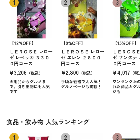
【12%OFF】
【9%OFF】
【15%OFF】
ＬＥＲＯＳＥ レロー
ＬＥＲＯＳＥ レロー
ＬＥＲＯＳＥ
ゼ レベッカ ３３０
ゼ エレン ２８００
ゼ サンタナ
０円コース
円コース
０円コース
¥3,206
¥2,800
¥4,017
（税込）
（税込）
（税
実用品からグルメま
手頃な価格で大人気！
ワンランク上
で。引き出物にも人気
グルメページも掲載！
れた商品とグ
です
ジも
食品・飲み物 人気ランキング