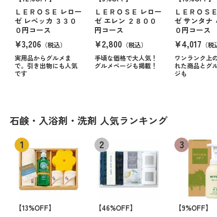
ＬＥＲＯＳＥ レロー
ＬＥＲＯＳＥ レロー
ＬＥＲＯＳＥ
ゼ レベッカ ３３０
ゼ エレン ２８００
ゼ サンタナ
０円コース
円コース
０円コース
¥3,206
¥2,800
¥4,017
（税込）
（税込）
（税
実用品からグルメま
手頃な価格で大人気！
ワンランク上
で。引き出物にも人気
グルメページも掲載！
れた商品とグ
です
ジも
石鹸・入浴剤・洗剤 人気ランキング
【13%OFF】
【46%OFF】
【9%OFF】