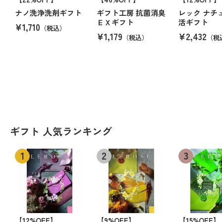
ナノ洗浄洗剤ギフト
ギフト工房 抗菌消臭
レック ナチ
ＥＸギフト
活ギフト
¥1,710
（税込）
¥1,179
¥2,432
（税込）
（税
ギフト 人気ランキング
【12%OFF】
【9%OFF】
【15%OFF】