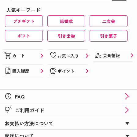
人気キーワード
プチギフト
結婚式
二次会
ギフト
引き出物
引き菓子
manage_accounts
shopping_cart
favorite
会員情報
カート
お気に入り
description
savings
購入履歴
ポイント
help
FAQ
tips_and_updates
ご利用ガイド
お支払い方法について
配送について