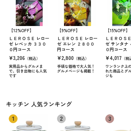
【12%OFF】
【9%OFF】
【15%OFF】
ＬＥＲＯＳＥ レロー
ＬＥＲＯＳＥ レロー
ＬＥＲＯＳＥ
ゼ レベッカ ３３０
ゼ エレン ２８００
ゼ サンタナ
０円コース
円コース
０円コース
¥3,206
¥2,800
¥4,017
（税込）
（税込）
（税
実用品からグルメま
手頃な価格で大人気！
ワンランク上
で。引き出物にも人気
グルメページも掲載！
れた商品とグ
です
ジも
キッチン 人気ランキング