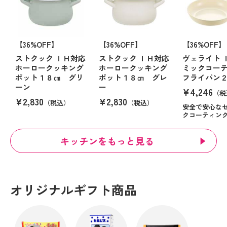
【36%OFF】
【36%OFF】
【36%OFF】
ストクック ＩＨ対応
ストクック ＩＨ対応
ヴェライト 
ホーロークッキング
ホーロークッキング
ミックコー
ポット１８㎝ グリ
ポット１８㎝ グレ
フライパン
ーン
ー
¥4,246
（税
¥2,830
¥2,830
（税込）
（税込）
安全で安心な
クコーティン
キッチンをもっと見る
オリジナルギフト商品