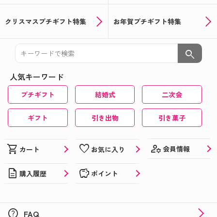
クリスマスプチギフト特集
お年賀プチギフト特集
search
人気キーワード
プチギフト
結婚式
二次会
ギフト
引き出物
引き菓子
manage_accounts
shopping_cart
favorite
会員情報
カート
お気に入り
description
savings
購入履歴
ポイント
help
FAQ