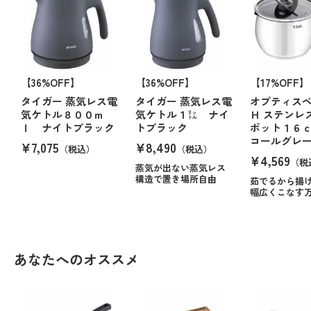
【36%OFF】
【36%OFF】
【17%OFF】
タイガー 蒸気レス電
タイガー 蒸気レス電
オプティス
気ケトル８００ｍ
気ケトル１㍑ ナイ
Ｈ ステンレ
ｌ ナイトブラック
トブラック
ポット１６ｃ
コールグレ
¥7,075
¥8,490
（税込）
（税込）
¥4,569
（税
蒸気が出ない蒸気レス
構造で置き場所自由
茹でるから揚
幅広くこなす
あなたへのオススメ