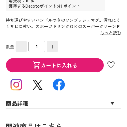
消費税：10 %
獲得するDecotoポイント:41 ポイント
持ち運びやすいハンドルつきのワンプッシュマグ。汚れにく
くサビに強い。スポーツドリンクＯＫのスーパークリーンＰ
ｌｕｓ（プラス）。はずせる飲み口と丸洗いＯＫの本体・せ
もっと読む
ん。せんとパッキンを一体化した「らくらくキャップ」。
-
+
数量
favorite
shopping_cart
カートに入れる
商品詳細
関連商品はこちら