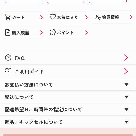
manage_accounts
shopping_cart
favorite
会員情報
カート
お気に入り
description
savings
購入履歴
ポイント
help
FAQ
tips_and_updates
ご利用ガイド
お支払い方法について
配送について
配達希望日、時間帯の指定について
返品、キャンセルについて