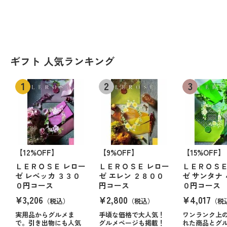
ギフト 人気ランキング
【12%OFF】
【9%OFF】
【15%OFF】
ＬＥＲＯＳＥ レロー
ＬＥＲＯＳＥ レロー
ＬＥＲＯＳＥ
ゼ レベッカ ３３０
ゼ エレン ２８００
ゼ サンタナ
０円コース
円コース
０円コース
¥3,206
¥2,800
¥4,017
（税込）
（税込）
（税
実用品からグルメま
手頃な価格で大人気！
ワンランク上
で。引き出物にも人気
グルメページも掲載！
れた商品とグ