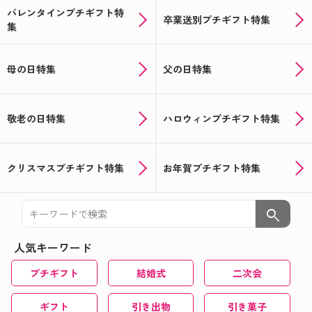
バレンタインプチギフト特
卒業送別プチギフト特集
集
母の日特集
父の日特集
敬老の日特集
ハロウィンプチギフト特集
クリスマスプチギフト特集
お年賀プチギフト特集
search
人気キーワード
プチギフト
結婚式
二次会
ギフト
引き出物
引き菓子