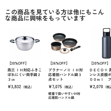
この商品を見ている方は他にもこん
な商品に興味をもっています
【30%OFF】
【36%OFF】
【30%OFF】
燕三 ＩＨ対応ふきこ
ブラナーノⅡ ＩＨ対
ＤＥＣＯ＋ 
ぼれにくい両手鍋２
応着脱ハンドル鍋３
ンレス炭酸ボ
３㎝
点セット
００ｍｌ 
¥3,832
¥7,075
¥2,070
（税込）
（税込）
（税
軽量で扱いやすいIH対
応着脱ハンドル鍋