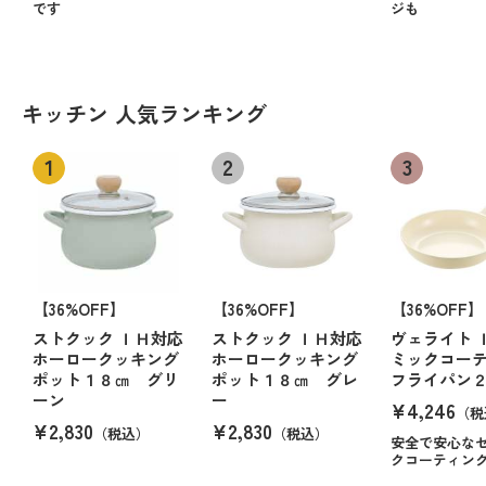
です
ジも
キッチン 人気ランキング
【36%OFF】
【36%OFF】
【36%OFF】
ストクック ＩＨ対応
ストクック ＩＨ対応
ヴェライト 
ホーロークッキング
ホーロークッキング
ミックコー
ポット１８㎝ グリ
ポット１８㎝ グレ
フライパン
ーン
ー
¥4,246
（税
¥2,830
¥2,830
（税込）
（税込）
安全で安心な
クコーティン