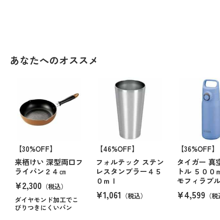
あなたへのオススメ
【30%OFF】
【46%OFF】
【36%OFF】
来栖けい 深型両口フ
フォルテック ステン
タイガー 真
ライパン２４㎝
レスタンブラー４５
トル ５００
０ｍｌ
モフィラブ
¥2,300
（税込）
¥1,061
¥4,599
（税込）
（税
ダイヤモンド加工でこ
びりつきにくいパン