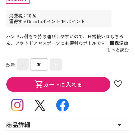
消費税：10 %
獲得するDecotoポイント:16 ポイント
ハンドル付きで持ち運びしやすいので、日常使いはもちろ
ん、アウトドアやスポーツにも便利なボトルです。■保温効
力：５４℃以上（６時間）■保冷効力：１２℃以下（６時
もっと読む
間）
-
+
数量
favorite
shopping_cart
カートに入れる
商品詳細