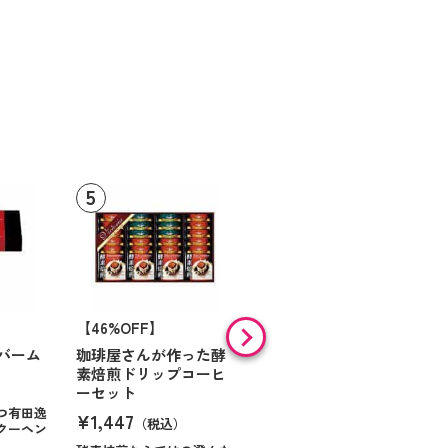
【46%OFF】
【9%OFF】
バーム
珈琲屋さんが作った酵
アラン・ド・パリ ショ
素焙煎ドリップコーヒ
コラオランジュ
ーセット
¥984
（税込）
つ有田逸
¥1,447
（税込）
クーヘン
ハンサムに仕立てたボック
スに甘いお菓子を