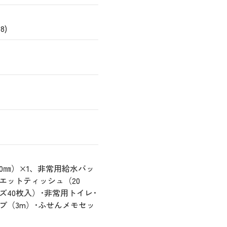
8)
80㎜）×1、非常用給水バッ
エットティッシュ（20
ズ40枚入）･非常用トイレ･
ープ（3m）･ふせんメモセッ