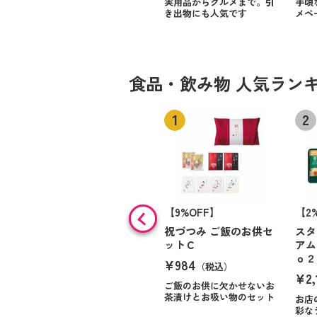
実用品からグルメまで。引
手頃
き出物にも人気です
メペ
食品・飲み物 人気ラン
【9%OFF】
【2
祝づつみ ご飯のお供セ
スタ
ットＣ
アム
ｏ２
¥984
（税込）
¥2,
ご飯のお供に欠かせないお
茶漬けとお吸い物のセット
お店
彩な