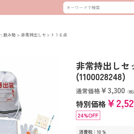
・飲み物
非常持出しセット１６点
非常持出し
(1100028248)
￥3,300
通常価格
（税
￥2,5
特別価格
24%OFF
消費税：10 %