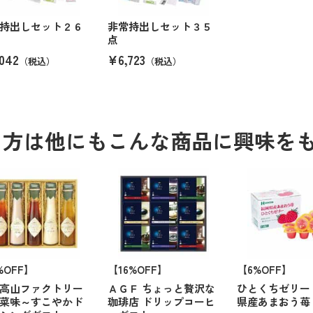
持出しセット２６
非常持出しセット３５
点
042
¥6,723
（税込）
（税込）
る方は他にもこんな商品に興味を
%OFF】
【16%OFF】
【6%OFF】
高山ファクトリー
ＡＧＦ ちょっと贅沢な
ひとくちゼリー
菜味～すこやかド
珈琲店 ドリップコーヒ
県産あまおう苺