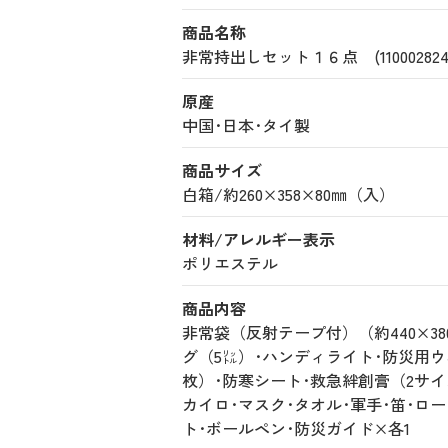
商品名称
非常持出しセット１６点 (110002824
原産
中国･日本･タイ製
商品サイズ
白箱/約260×358×80㎜（入）
材料/アレルギー表示
ポリエステル
商品内容
非常袋（反射テープ付）（約440×3
グ（5㍑）･ハンディライト･防災用ウ
枚）･防寒シート･救急絆創膏（2サイ
カイロ･マスク･タオル･軍手･笛･ロ
ト･ボールペン･防災ガイド×各1