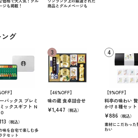
な価格で大人気！グル
ワンランク上の厳選された
ージも掲載！
商品とグルメページも
キング
%OFF】
【46%OFF】
【9%OFF】
ーバックス プレミ
味の蔵 食卓詰合せ
料亭の味わい 
ミックスギフト Ｎ
かけ８種セット
¥1,447
（税込）
０
¥886
（税込）
113
（税込）
素材にこだわった
わい
の味を自宅で楽しむ多
ラテセット