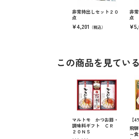
非常持出しセット２０
非常
点
点
¥4,201
¥5,
（税込）
この商品を見てい
マルトモ かつお節・
【4
調味料ギフト ＣＲ
飛騨
２０ＮＳ
～食