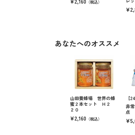
¥2,160
レッ
（税込）
¥2,
あなたへのオススメ
山田養蜂場 世界の蜂
【2
蜜２本セット Ｈ２
非常
２０
点
¥2,160
（税込）
¥5,