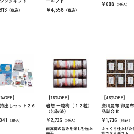
シングギフト
ーギフト
¥608
（税込）
813
¥4,558
（税込）
（税込）
4%OFF】
【16%OFF】
【46%OFF】
持出しセット２６
岩惣 一粒梅（１２粒）
廣川昆布 御昆布
（包装済）
品詰合せ
041
¥2,735
¥1,736
（税込）
（税込）
（税込）
南高梅の旨みを楽しむ極上
ふっくら仕上げた
梅干し
能できるギフト