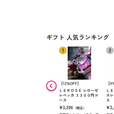
ギフト 人気ランキング
【12%OFF】
【9
ＬＥＲＯＳＥ レローゼ
ＬＥ
レベッカ ３３００円コ
エレ
ース
ス
¥3,206
¥2,
（税込）