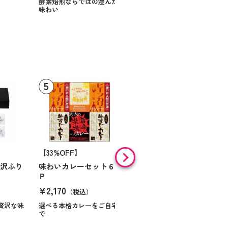
酵素焙煎ならではの澄んだ
味わい
【33%OFF】
【9%OFF】
贅沢ふり
味わいカレーセット６
味の素 「クノールＲ」
Ｐ
スープ＆コーヒーギフ
ト Ｎｏ１０
¥2,170
（税込）
¥984
（税込）
贅沢な味
選べる本格カレーをご自宅
で
ほっとくつろぐ時間を届け
る贈り物です