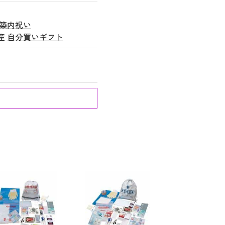
築内祝い
産
自分買いギフト