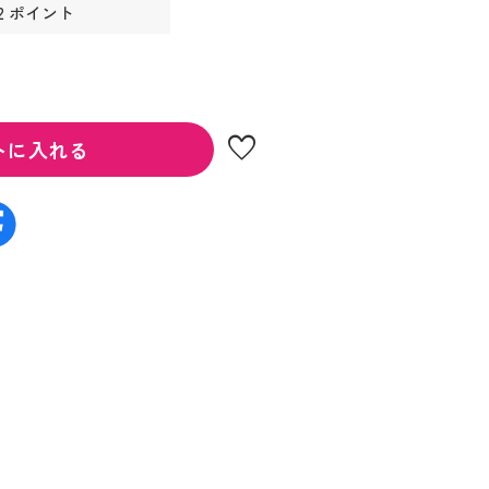
2 ポイント
favorite
トに入れる