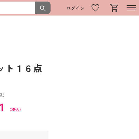
favorite
shopping_cart
search
ログイン
セット１６点
込）
21
（税込）