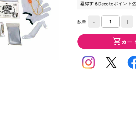
獲得するDecotoポイント:2
-
+
数量
shopping_cart
カー