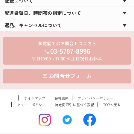
配送について
配達希望日、時間帯の指定について
返品、キャンセルについて
お電話でのお問合せはこちら
03-5787-8996
call
平日10:00～17:00 ※土日祝日お休み
お問合せフォーム
mail
サイトマップ
会社案内
プライバシーポリシー
クッキーポリシー
特定商取引に基づく表記
TOPへ戻る