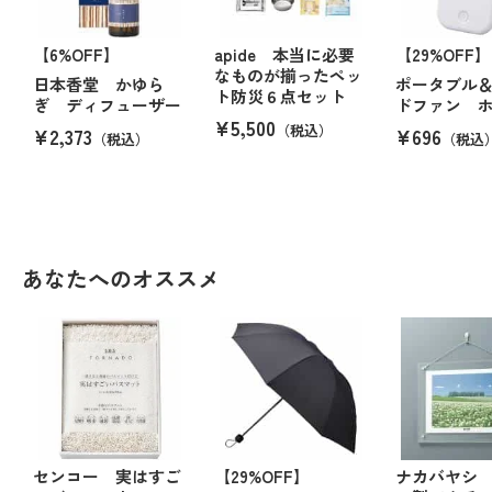
【6%OFF】
apide 本当に必要
【29%OFF】
なものが揃ったペッ
日本香堂 かゆら
ポータブル
ト防災６点セット
ぎ ディフューザー
ドファン 
¥5,500
（税込）
¥2,373
¥696
（税込）
（税込
あなたへのオススメ
センコー 実はすご
【29%OFF】
ナカバヤシ