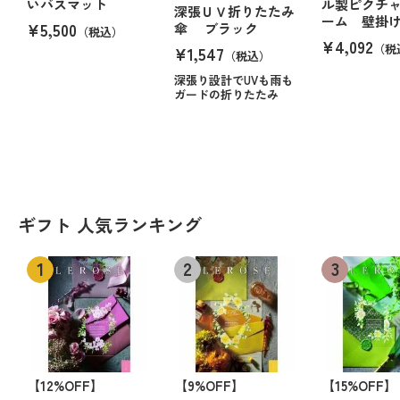
いバスマット
ル製ピクチ
深張ＵＶ折りたたみ
ーム 壁掛
¥5,500
傘 ブラック
（税込）
¥4,092
（税
¥1,547
（税込）
深張り設計でUVも雨も
ガードの折りたたみ
ギフト 人気ランキング
【12%OFF】
【9%OFF】
【15%OFF】