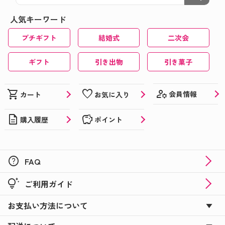
人気キーワード
プチギフト
結婚式
二次会
ギフト
引き出物
引き菓子
manage_accounts
shopping_cart
favorite
会員情報
カート
お気に入り
description
savings
購入履歴
ポイント
help
FAQ
tips_and_updates
ご利用ガイド
お支払い方法について