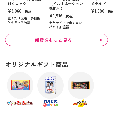
付クロック
（イルミネーション
メラルド
機能付）
¥3,066
¥1,380
（税込）
（税
¥1,916
（税込）
置くだけ充電！多機能
ワイヤレス時計
七色ライトで癒すコン
パクト加湿器
雑貨をもっと見る
オリジナルギフト商品