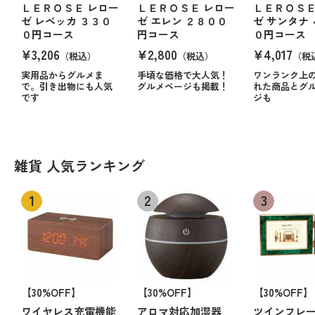
ＬＥＲＯＳＥ レロー
ＬＥＲＯＳＥ レロー
ＬＥＲＯＳＥ
ゼ レベッカ ３３０
ゼ エレン ２８００
ゼ サンタナ
０円コース
円コース
０円コース
¥3,206
¥2,800
¥4,017
（税込）
（税込）
（税
実用品からグルメま
手頃な価格で大人気！
ワンランク上
で。引き出物にも人気
グルメページも掲載！
れた商品とグ
です
ジも
雑貨 人気ランキング
【30%OFF】
【30%OFF】
【30%OFF】
ワイヤレス充電機能
アロマ対応加湿器
ツインフレ