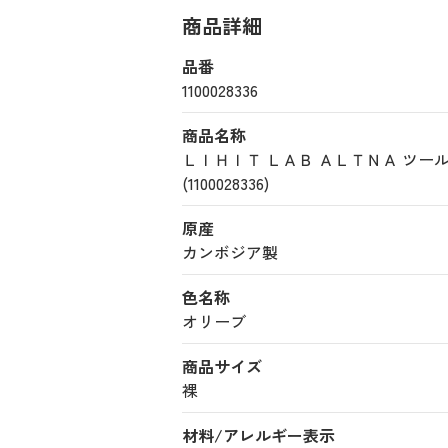
商品詳細
品番
1100028336
商品名称
ＬＩＨＩＴ ＬＡＢ ＡＬＴＮＡ ツ
(1100028336)
原産
カンボジア製
色名称
オリーブ
商品サイズ
裸
材料/アレルギー表示