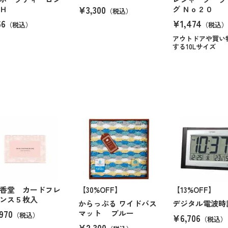
¥3,300
Ｈ
グ Ｎｏ２０
（税込）
66
¥1,474
（税込）
（税込）
アウトドアや買い
する10Lサイズ
香堂 カードフレ
【30%OFF】
【13%OFF】
ンス５枚入
からっぷる ワイドバス
デジタル電波時
970
マット ブルー
（税込）
¥6,706
（税込）
¥2,300