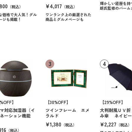
輝かしい経歴を持
800
¥4,017
（税込）
（税込）
朗氏監修のバーム
な価格で大人気！グル
ワンランク上の厳選された
ージも掲載！
商品とグルメページも
0%OFF】
【30%OFF】
【29%OFF】
マ対応加湿器（イ
ツインフレーム エメ
大判耐風ＵＶ折
ネーション機能
ラルド
み傘 ネイビ
¥1,380
¥2,227
（税込）
（税込）
916
（税込）