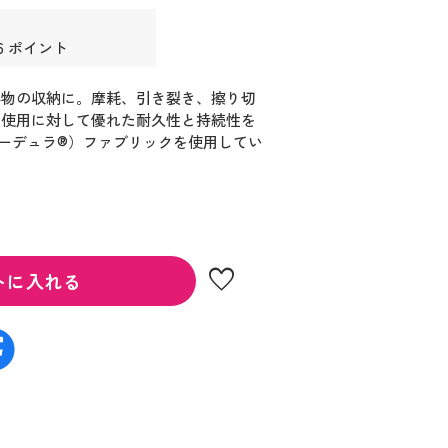
6 ポイント
小物の収納に。摩耗、引き裂き、擦り切
る使用に対して優れた耐久性と持続性を
ーデュラ®）ファブリックを使用してい
favorite
トに入れる