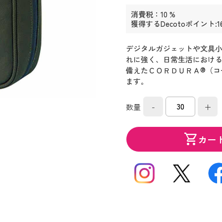
消費税：10 %
獲得するDecotoポイント:1
デジタルガジェットや文具
れに強く、日常生活におけ
備えたＣＯＲＤＵＲＡ®（コ
ます。
-
+
数量
shopping_cart
カー