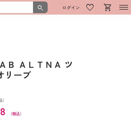
favorite
shopping_cart
search
ログイン
ＡＢ ＡＬＴＮＡ ツ
 オリーブ
込）
28
（税込）