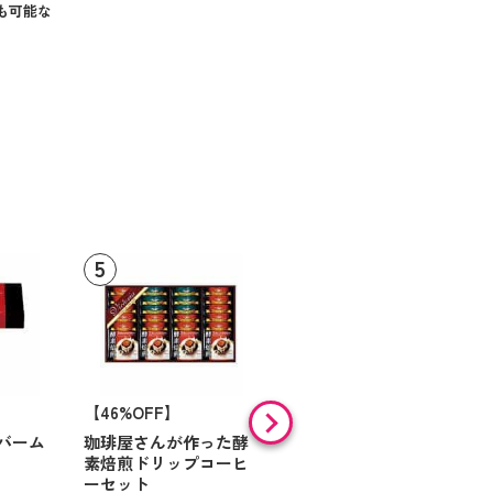
も可能な
【46%OFF】
【9%OFF】
バーム
珈琲屋さんが作った酵
アラン・ド・パリ ショ
素焙煎ドリップコーヒ
コラオランジュ
ーセット