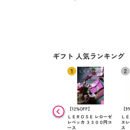
ギフト 人気ランキング
【12%OFF】
【9
ＬＥＲＯＳＥ レローゼ
ＬＥ
レベッカ ３３００円コ
エレ
ース
ス