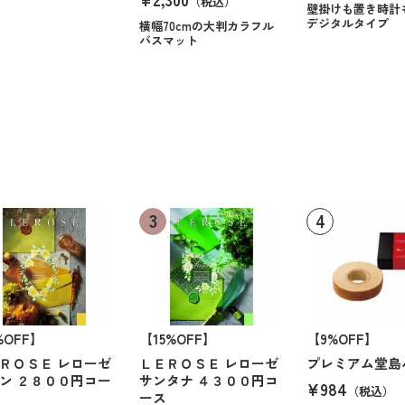
（税込）
壁掛けも置き時計
デジタルタイプ
横幅70cmの大判カラフル
バスマット
%OFF】
【15%OFF】
【9%OFF】
ＲＯＳＥ レローゼ
ＬＥＲＯＳＥ レローゼ
プレミアム堂島
ン ２８００円コー
サンタナ ４３００円コ
¥984
（税込）
ース