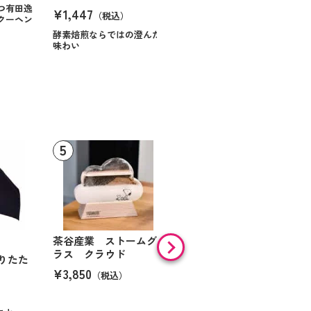
¥984
（税込）
つ有田逸
¥1,447
（税込）
クーヘン
ハンサムに仕立てたボック
スに甘いお菓子を
酵素焙煎ならではの澄んだ
味わい
茶谷産業 ストームグ
【36%OFF】
ラス クラウド
りたた
ボジョルナ 珪藻土バス
¥3,850
ー
マットＳ
（税込）
¥3,537
（税込）