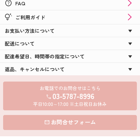
help
FAQ
tips_and_updates
ご利用ガイド
お支払い方法について
配送について
配達希望日、時間帯の指定について
返品、キャンセルについて
お電話でのお問合せはこちら
03-5787-8996
call
平日10:00～17:00 ※土日祝日お休み
お問合せフォーム
mail