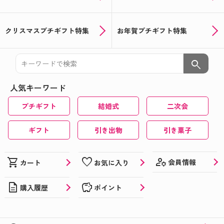
クリスマスプチギフト特集
お年賀プチギフト特集
search
人気キーワード
プチギフト
結婚式
二次会
ギフト
引き出物
引き菓子
manage_accounts
shopping_cart
favorite
会員情報
カート
お気に入り
description
savings
購入履歴
ポイント