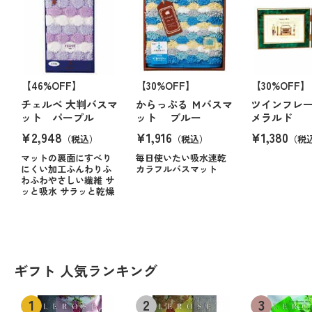
【46%OFF】
【30%OFF】
【30%OFF】
チェルベ 大判バスマ
からっぷる Ｍバスマ
ツインフレ
ット パープル
ット ブルー
メラルド
¥2,948
¥1,916
¥1,380
（税込）
（税込）
（税
マットの裏面にすべり
毎日使いたい吸水速乾
にくい加工ふんわりふ
カラフルバスマット
わふわやさしい繊維 サ
ッと吸水 サラッと乾燥
ギフト 人気ランキング