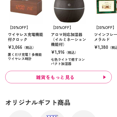
【30%OFF】
【30%OFF】
【30%OFF】
ワイヤレス充電機能
アロマ対応加湿器
ツインフレ
付クロック
（イルミネーション
メラルド
機能付）
¥3,066
¥1,380
（税込）
（税
¥1,916
（税込）
置くだけ充電！多機能
ワイヤレス時計
七色ライトで癒すコン
パクト加湿器
雑貨をもっと見る
オリジナルギフト商品