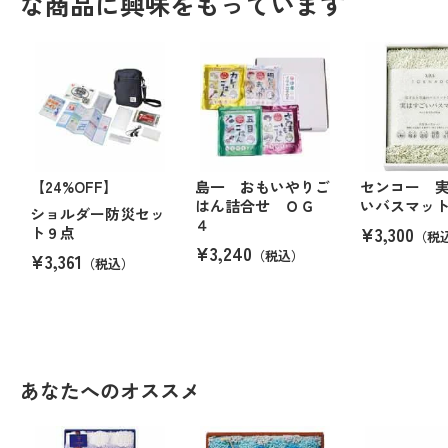
な商品に興味をもっています
【24%OFF】
島一 おもいやりご
センコー 
はん詰合せ ＯＧ
いバスマッ
ショルダー防災セッ
４
¥3,300
ト９点
（税
¥3,240
（税込）
¥3,361
（税込）
あなたへのオススメ