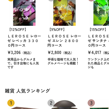
【12%OFF】
【9%OFF】
【15%OFF】
ＬＥＲＯＳＥ レロー
ＬＥＲＯＳＥ レロー
ＬＥＲＯＳＥ
ゼ レベッカ ３３０
ゼ エレン ２８００
ゼ サンタナ
０円コース
円コース
０円コース
¥3,206
¥2,800
¥4,017
（税込）
（税込）
（税
実用品からグルメま
手頃な価格で大人気！
ワンランク上
で。引き出物にも人気
グルメページも掲載！
れた商品とグ
です
ジも
雑貨 人気ランキング