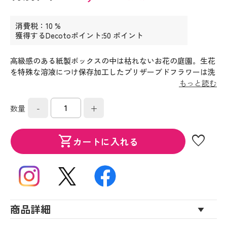
消費税：10 %
獲得するDecotoポイント:50 ポイント
高級感のある紙製ボックスの中は枯れないお花の庭園。生花
を特殊な溶液につけ保存加工したプリザーブドフラワーは洗
練された繊細さと美しさを表現してくれます。クリアな蓋付
もっと読む
き。
-
+
数量
favorite
shopping_cart
カートに入れる
商品詳細