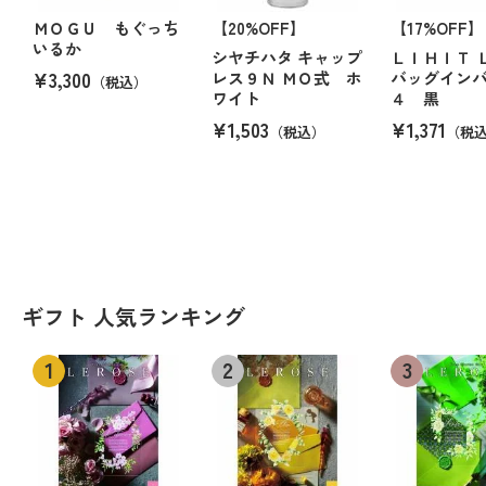
ＭＯＧＵ もぐっち
【20%OFF】
【17%OFF】
いるか
シヤチハタ キャップ
ＬＩＨＩＴ 
¥3,300
レス９Ｎ ＭＯ式 ホ
バッグインバ
（税込）
ワイト
４ 黒
¥1,503
¥1,371
（税込）
（税
ギフト 人気ランキング