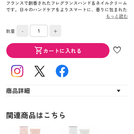
フランスで創香されたフレグランスハンド＆ネイルクリーム
です。日々のハンドケアをよりスマートに、香りに包まれた
心弾むひと時をお届けします。オレンジフラワーの清楚なホ
もっと読む
ワイトフローラルの香りです。
-
+
数量
favorite
shopping_cart
カートに入れる
商品詳細
関連商品はこちら