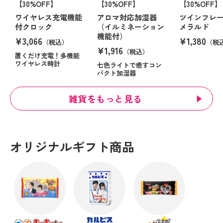
【30%OFF】
【30%OFF】
【30%OFF】
ワイヤレス充電機能
アロマ対応加湿器
ツインフレ
付クロック
（イルミネーション
メラルド
機能付）
¥3,066
¥1,380
（税込）
（税
¥1,916
（税込）
置くだけ充電！多機能
ワイヤレス時計
七色ライトで癒すコン
パクト加湿器
雑貨をもっと見る
オリジナルギフト商品