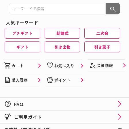
search
人気キーワード
プチギフト
結婚式
二次会
ギフト
引き出物
引き菓子
manage_accounts
shopping_cart
favorite
会員情報
カート
お気に入り
description
savings
購入履歴
ポイント
help
FAQ
tips_and_updates
ご利用ガイド