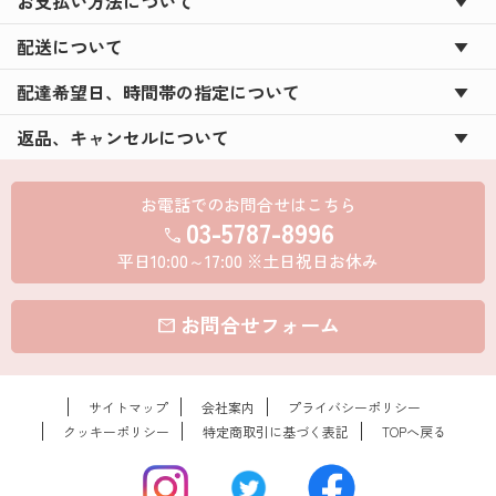
お支払い方法について
配送について
配達希望日、時間帯の指定について
返品、キャンセルについて
お電話でのお問合せはこちら
03-5787-8996
call
平日10:00～17:00 ※土日祝日お休み
お問合せフォーム
mail
サイトマップ
会社案内
プライバシーポリシー
クッキーポリシー
特定商取引に基づく表記
TOPへ戻る