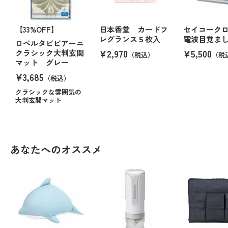
【33%OFF】
日本香堂 カードフ
セイコーク
レグランス５枚入
電波目覚ま
ロベルタビビアーニ
¥2,970
¥5,500
クラシック大判玄関
（税込）
（税
マット グレー
¥3,685
（税込）
クラシックな雰囲気の
大判玄関マット
あなたへのオススメ