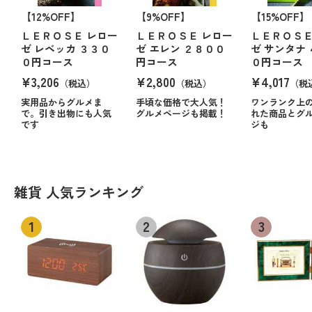
【12%OFF】
【9%OFF】
【15%OFF】
ＬＥＲＯＳＥ レロー
ＬＥＲＯＳＥ レロー
ＬＥＲＯＳＥ
ゼ レベッカ ３３０
ゼ エレン ２８００
ゼ サンタナ
０円コース
円コース
０円コース
¥3,206
¥2,800
¥4,017
（税込）
（税込）
（税
実用品からグルメま
手頃な価格で大人気！
ワンランク上
で。引き出物にも人気
グルメページも掲載！
れた商品とグ
です
ジも
雑貨 人気ランキング