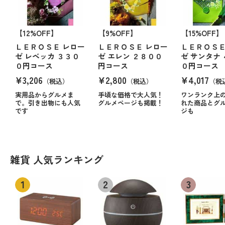
【12%OFF】
【9%OFF】
【15%OFF】
ＬＥＲＯＳＥ レロー
ＬＥＲＯＳＥ レロー
ＬＥＲＯＳＥ
ゼ レベッカ ３３０
ゼ エレン ２８００
ゼ サンタナ
０円コース
円コース
０円コース
¥3,206
¥2,800
¥4,017
（税込）
（税込）
（税
実用品からグルメま
手頃な価格で大人気！
ワンランク上
で。引き出物にも人気
グルメページも掲載！
れた商品とグ
です
ジも
雑貨 人気ランキング