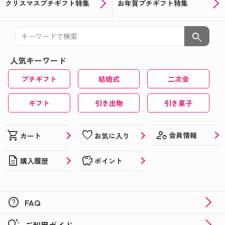
クリスマスプチギフト特集
お年賀プチギフト特集
search
人気キーワード
プチギフト
結婚式
二次会
ギフト
引き出物
引き菓子
manage_accounts
shopping_cart
favorite
会員情報
カート
お気に入り
description
savings
購入履歴
ポイント
help
FAQ
tips_and_updates
ご利用ガイド