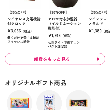
【30%OFF】
【30%OFF】
【30%OFF】
ワイヤレス充電機能
アロマ対応加湿器
ツインフレ
付クロック
（イルミネーション
メラルド
機能付）
¥3,066
¥1,380
（税込）
（税
¥1,916
（税込）
置くだけ充電！多機能
ワイヤレス時計
七色ライトで癒すコン
パクト加湿器
雑貨をもっと見る
オリジナルギフト商品