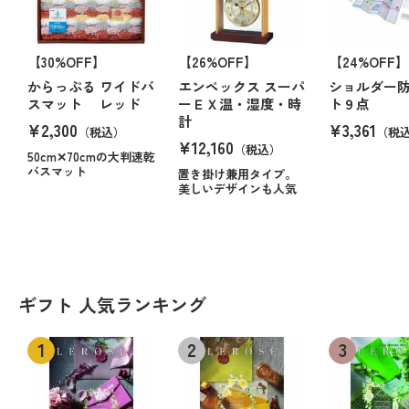
【30%OFF】
【26%OFF】
【24%OFF】
からっぷる ワイドバ
エンペックス スーパ
ショルダー
スマット レッド
ーＥＸ温・湿度・時
ト９点
計
¥2,300
¥3,361
（税込）
（税
¥12,160
（税込）
50cm✕70cmの大判速乾
バスマット
置き掛け兼用タイプ。
美しいデザインも人気
ギフト 人気ランキング