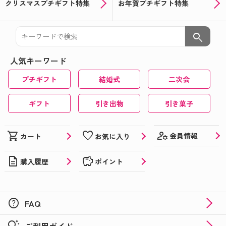
クリスマスプチギフト特集
お年賀プチギフト特集
search
人気キーワード
プチギフト
結婚式
二次会
ギフト
引き出物
引き菓子
manage_accounts
shopping_cart
favorite
会員情報
カート
お気に入り
description
savings
購入履歴
ポイント
help
FAQ
tips_and_updates
ご利用ガイド