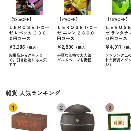
【12%OFF】
【9%OFF】
【15%OFF】
ＬＥＲＯＳＥ レロー
ＬＥＲＯＳＥ レロー
ＬＥＲＯＳＥ
ゼ レベッカ ３３０
ゼ エレン ２８００
ゼ サンタナ
０円コース
円コース
０円コース
¥3,206
¥2,800
¥4,017
（税込）
（税込）
（税
実用品からグルメま
手頃な価格で大人気！
ワンランク上
で。引き出物にも人気
グルメページも掲載！
れた商品とグ
です
ジも
雑貨 人気ランキング