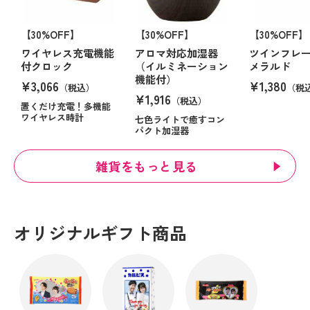
【30%OFF】
【30%OFF】
【30%OFF】
ワイヤレス充電機能
アロマ対応加湿器
ツインフレ
付クロック
（イルミネーション
メラルド
機能付）
¥3,066
¥1,380
（税込）
（税
¥1,916
（税込）
置くだけ充電！多機能
ワイヤレス時計
七色ライトで癒すコン
パクト加湿器
雑貨をもっと見る
オリジナルギフト商品