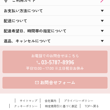
お支払い方法について
配送について
配達希望日、時間帯の指定について
返品、キャンセルについて
お電話でのお問合せはこちら
03-5787-8996
call
平日10:00～17:00 ※土日祝日お休み
お問合せフォーム
mail
サイトマップ
会社案内
プライバシーポリシー
クッキーポリシー
特定商取引に基づく表記
TOPへ戻る