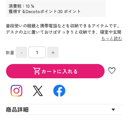
消費税：10 %
獲得するDecotoポイント:30 ポイント
普段使いの眼鏡と携帯電話などを収納できるアイテムです。
デスクの上に置いておけばすっきりと収納でき、寝室や玄関
に置いておけば、朝の忙しい時間でもスマートに身に着けら
もっと読む
れます。机の上でもかさばらないスマートなデザインです。
-
+
数量
favorite
shopping_cart
カートに入れる
商品詳細