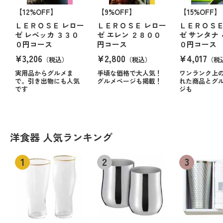
【12%OFF】
【9%OFF】
【15%OFF】
ＬＥＲＯＳＥ レロー
ＬＥＲＯＳＥ レロー
ＬＥＲＯＳＥ
ゼ レベッカ ３３０
ゼ エレン ２８００
ゼ サンタナ
０円コース
円コース
０円コース
¥3,206
¥2,800
¥4,017
（税込）
（税込）
（税
実用品からグルメま
手頃な価格で大人気！
ワンランク上
で。引き出物にも人気
グルメページも掲載！
れた商品とグ
です
ジも
洋食器 人気ランキング