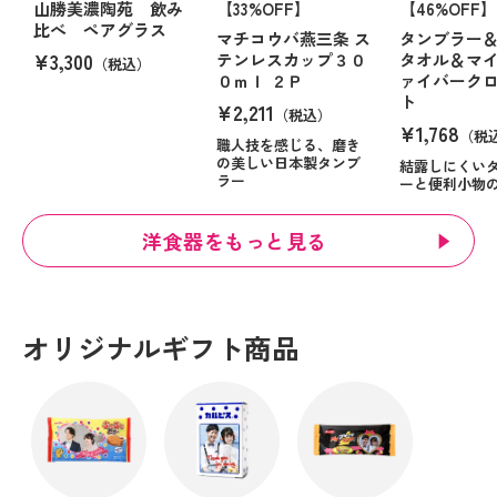
山勝美濃陶苑 飲み
【33%OFF】
【46%OFF】
比べ ペアグラス
マチコウバ燕三条 ス
タンブラー
¥3,300
テンレスカップ３０
タオル＆マ
（税込）
０ｍｌ ２Ｐ
ァイバーク
ト
¥2,211
（税込）
¥1,768
（税
職人技を感じる、磨き
の美しい日本製タンブ
結露しにくい
ラー
ーと便利小物
洋食器をもっと見る
オリジナルギフト商品