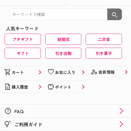
search
人気キーワード
プチギフト
結婚式
二次会
ギフト
引き出物
引き菓子
manage_accounts
shopping_cart
favorite
会員情報
カート
お気に入り
description
savings
購入履歴
ポイント
help
FAQ
tips_and_updates
ご利用ガイド