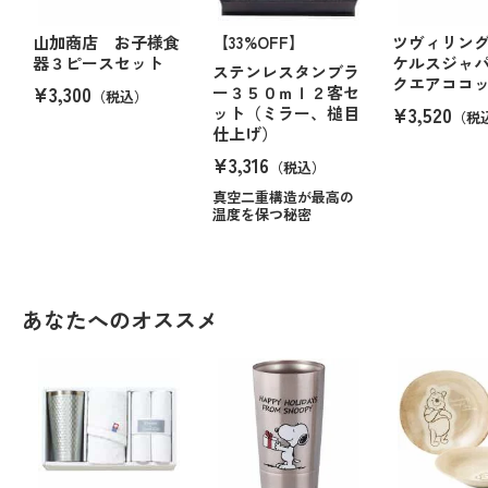
山加商店 お子様食
【33%OFF】
ツヴィリング
器３ピースセット
ケルスジャ
ステンレスタンブラ
クエアココ
¥3,300
ー３５０ｍｌ２客セ
（税込）
¥3,520
ット（ミラー、槌目
（税
仕上げ）
¥3,316
（税込）
真空二重構造が最高の
温度を保つ秘密
あなたへのオススメ