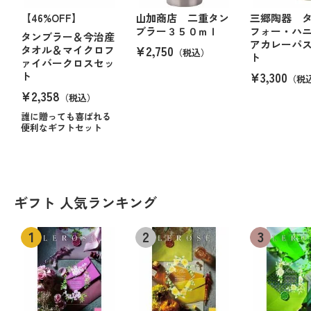
【46%OFF】
山加商店 二重タン
三郷陶器 
ブラー３５０ｍｌ
フォー・ハ
タンブラー＆今治産
アカレーパ
¥2,750
タオル＆マイクロフ
（税込）
ト
ァイバークロスセッ
¥3,300
ト
（税
¥2,358
（税込）
誰に贈っても喜ばれる
便利なギフトセット
ギフト 人気ランキング