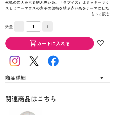
永遠の恋人たちを結ぶ赤い糸。「ラブイズ」はミッキーマウ
スとミニーマウスの左手の薬指を結ぶ赤い糸をテーマにした
テーブルウエアです。赤い糸が描くキャラクターシルエット
もっと読む
やハートがユニークなデザインで、永遠の愛を誓うふたりに
ピッタリです。
-
+
数量
favorite
shopping_cart
カートに入れる
商品詳細
関連商品はこちら