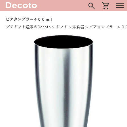
search
shopping_cart
ビアタンブラー４００ｍｌ
プチギフト通販のDecoto
ギフト
洋食器
ビアタンブラー４０