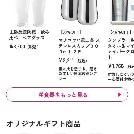
山勝美濃陶苑 飲み
【33%OFF】
【46%OFF】
比べ ペアグラス
マチコウバ燕三条 ス
タンブラー
¥3,300
テンレスカップ３０
タオル＆マ
（税込）
０ｍｌ ２Ｐ
ァイバーク
ト
¥2,211
（税込）
¥1,768
（税
職人技を感じる、磨き
の美しい日本製タンブ
結露しにくい
ラー
ーと便利小物
洋食器をもっと見る
オリジナルギフト商品