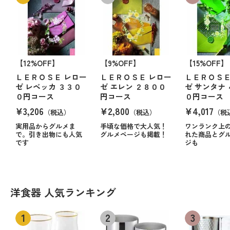
【12%OFF】
【9%OFF】
【15%OFF】
ＬＥＲＯＳＥ レロー
ＬＥＲＯＳＥ レロー
ＬＥＲＯＳＥ
ゼ レベッカ ３３０
ゼ エレン ２８００
ゼ サンタナ
０円コース
円コース
０円コース
¥3,206
¥2,800
¥4,017
（税込）
（税込）
（税
実用品からグルメま
手頃な価格で大人気！
ワンランク上
で。引き出物にも人気
グルメページも掲載！
れた商品とグ
です
ジも
洋食器 人気ランキング