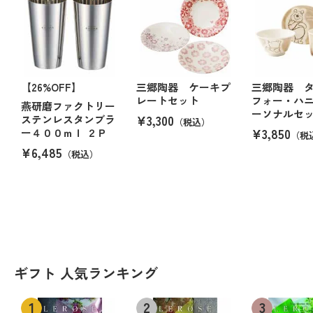
【26%OFF】
三郷陶器 ケーキプ
三郷陶器 
レートセット
フォー・ハ
燕研磨ファクトリー
ーソナルセ
¥3,300
ステンレスタンブラ
（税込）
¥3,850
ー４００ｍｌ ２Ｐ
（税
¥6,485
（税込）
ギフト 人気ランキング