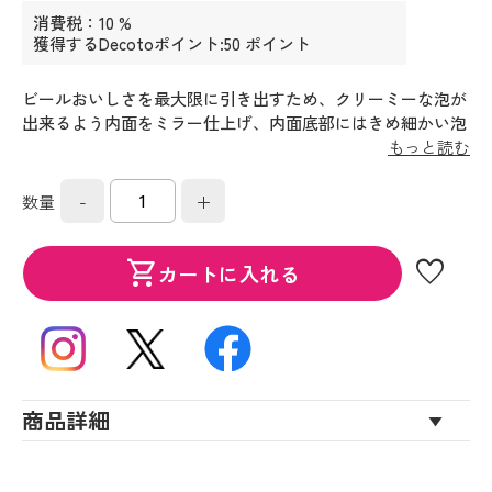
消費税：10 %
獲得するDecotoポイント:50 ポイント
ビールおいしさを最大限に引き出すため、クリーミーな泡が
出来るよう内面をミラー仕上げ、内面底部にはきめ細かい泡
が出来るようヘアライン加工が施されています。薄く削り込
もっと読む
み美しく磨き上げた飲み口は、心地よい口当たりで、すきっ
としたビールの美味しさをお楽しみいただけます。
-
+
数量
favorite
shopping_cart
カートに入れる
商品詳細