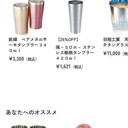
前畑 ペアメタルサ
【26%OFF】
日翔工業 
ーモタンブラー３４
チタングラ
颯－ＳＯＨ－ ステン
０ｍｌ
¥11,000
レス断熱タンブラー
（税
¥3,300
４２０ｍｌ
（税込）
¥1,621
（税込）
あなたへのオススメ