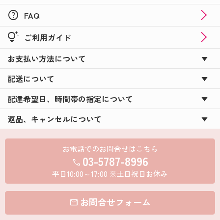
help
FAQ
tips_and_updates
ご利用ガイド
お支払い方法について
配送について
配達希望日、時間帯の指定について
返品、キャンセルについて
お電話でのお問合せはこちら
03-5787-8996
call
平日10:00～17:00 ※土日祝日お休み
お問合せフォーム
mail