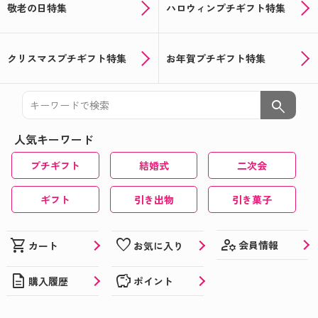
敬老の日特集
ハロウィンプチギフト特集
クリスマスプチギフト特集
お年賀プチギフト特集
search
人気キーワード
プチギフト
結婚式
二次会
ギフト
引き出物
引き菓子
manage_accounts
shopping_cart
favorite
会員情報
カート
お気に入り
description
savings
購入履歴
ポイント