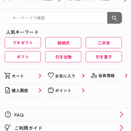
search
人気キーワード
プチギフト
結婚式
二次会
ギフト
引き出物
引き菓子
manage_accounts
shopping_cart
favorite
会員情報
カート
お気に入り
description
savings
購入履歴
ポイント
help
FAQ
tips_and_updates
ご利用ガイド