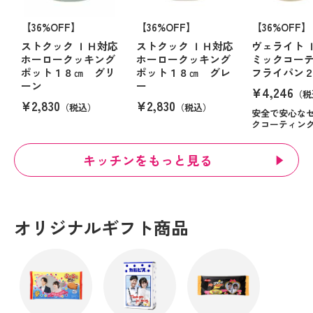
【36%OFF】
【36%OFF】
【36%OFF】
ストクック ＩＨ対応
ストクック ＩＨ対応
ヴェライト 
ホーロークッキング
ホーロークッキング
ミックコー
ポット１８㎝ グリ
ポット１８㎝ グレ
フライパン
ーン
ー
¥4,246
（税
¥2,830
¥2,830
（税込）
（税込）
安全で安心な
クコーティン
キッチンをもっと見る
オリジナルギフト商品