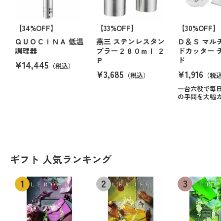
【34%OFF】
【33%OFF】
【30%OFF】
ＱＵＯＣＩＮＡ 低温
燕三 ステンレスタン
Ｄ＆Ｓ マル
調理器
ブラー２８０ｍｌ ２
ドカッター 
Ｐ
ド
¥14,445
（税込）
¥3,685
¥1,916
（税込）
（税
一台六役で毎
の手間を大幅
ギフト 人気ランキング