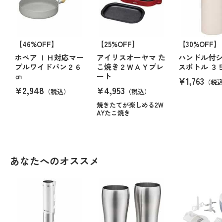
【46%OFF】
【25%OFF】
【30%OFF】
ホペア ＩＨ対応マー
アイリスオーヤマ た
ハンドル付
ブルワイドパン２６
こ焼き２ＷＡＹプレ
スボトル ３
㎝
ート
¥1,763
（税
¥2,948
¥4,953
（税込）
（税込）
焼きたてが楽しめる2W
AYたこ焼き
あなたへのオススメ