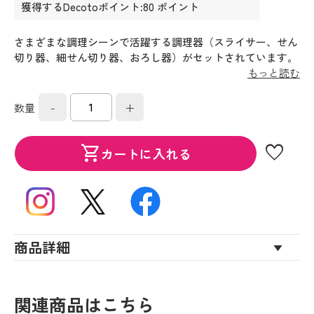
獲得するDecotoポイント:80 ポイント
さまざまな調理シーンで活躍する調理器（スライサー、せん
切り器、細せん切り器、おろし器）がセットされています。
独自の目立てによる鋭い切れ味を備えた４つの調理器で、す
もっと読む
ばやく効率的に作業ができます。コンパクトに収納できま
す。握りやすく、手首の負担の少ない、角度をつけたハンド
-
+
数量
ルです。フタとケースはそれぞれ受け皿として使えるので、
同時に２つの調理器を使用できます。安全に使用するための
favorite
shopping_cart
指ガード、おろしに適度な水分を残す目皿付きです。
カートに入れる
商品詳細
関連商品はこちら