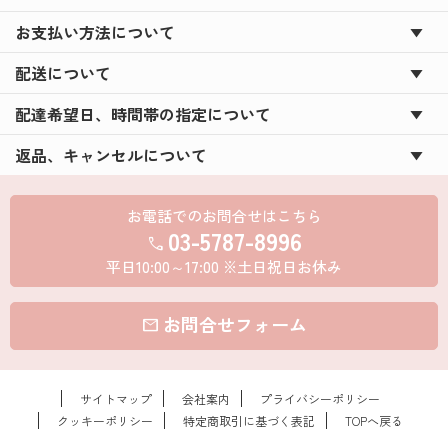
お支払い方法について
配送について
配達希望日、時間帯の指定について
返品、キャンセルについて
お電話でのお問合せはこちら
03-5787-8996
call
平日10:00～17:00 ※土日祝日お休み
お問合せフォーム
mail
サイトマップ
会社案内
プライバシーポリシー
クッキーポリシー
特定商取引に基づく表記
TOPへ戻る