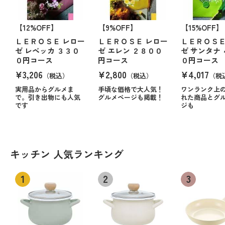
【12%OFF】
【9%OFF】
【15%OFF】
ＬＥＲＯＳＥ レロー
ＬＥＲＯＳＥ レロー
ＬＥＲＯＳＥ
ゼ レベッカ ３３０
ゼ エレン ２８００
ゼ サンタナ
０円コース
円コース
０円コース
¥3,206
¥2,800
¥4,017
（税込）
（税込）
（税
実用品からグルメま
手頃な価格で大人気！
ワンランク上
で。引き出物にも人気
グルメページも掲載！
れた商品とグ
です
ジも
キッチン 人気ランキング