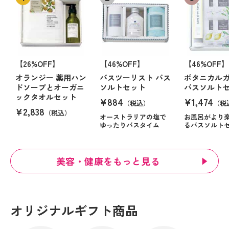
【26%OFF】
【46%OFF】
【46%OFF】
オランジー 薬用ハン
バスツーリスト バス
ボタニカル
ドソープとオーガニ
ソルトセット
バスソルト
ックタオルセット
¥884
¥1,474
（税込）
（税
¥2,838
（税込）
オーストラリアの塩で
お風呂がより
ゆったりバスタイム
るバスソルト
美容・健康をもっと見る
オリジナルギフト商品