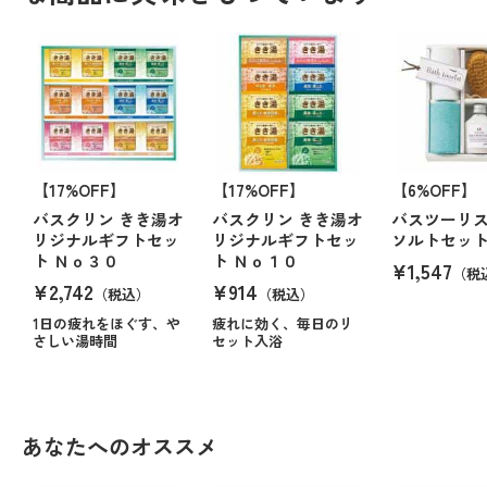
【17%OFF】
【17%OFF】
【6%OFF】
バスクリン きき湯オ
バスクリン きき湯オ
バスツーリス
リジナルギフトセッ
リジナルギフトセッ
ソルトセッ
ト Ｎｏ３０
ト Ｎｏ１０
¥1,547
（税
¥2,742
¥914
（税込）
（税込）
1日の疲れをほぐす、や
疲れに効く、毎日のリ
さしい湯時間
セット入浴
あなたへのオススメ