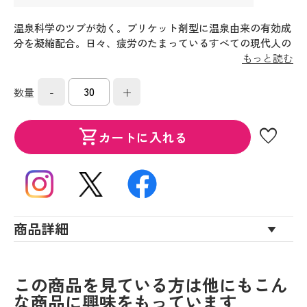
温泉科学のツブが効く。ブリケット剤型に温泉由来の有効成
分を凝縮配合。日々、疲労のたまっているすべての現代人の
ために温泉化学プロジェクトから開発された「きき湯」の入
もっと読む
浴ギフトセットです。
-
+
数量
favorite
shopping_cart
カートに入れる
商品詳細
この商品を見ている方は他にもこん
な商品に興味をもっています