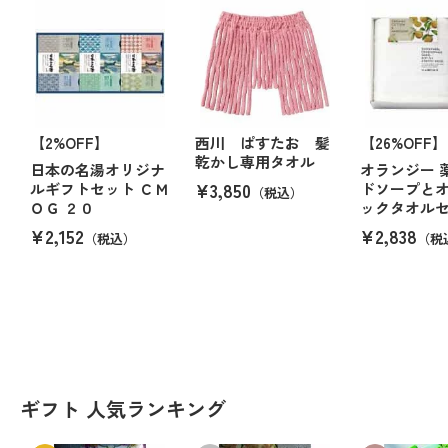
【2%OFF】
西川 ぱすたお 髪
【26%OFF】
乾かし専用タオル
日本の名湯オリジナ
オランジー 
¥3,850
ルギフトセット ＣＭ
ドソープと
（税込）
ＯＧ ２０
ックタオル
¥2,152
¥2,838
（税込）
（税
ギフト 人気ランキング