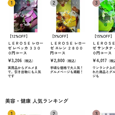
【12%OFF】
【9%OFF】
【15%OFF】
ＬＥＲＯＳＥ レロー
ＬＥＲＯＳＥ レロー
ＬＥＲＯＳＥ
ゼ レベッカ ３３０
ゼ エレン ２８００
ゼ サンタナ
０円コース
円コース
０円コース
¥3,206
¥2,800
¥4,017
（税込）
（税込）
（税
実用品からグルメま
手頃な価格で大人気！
ワンランク上
で。引き出物にも人気
グルメページも掲載！
れた商品とグ
です
ジも
美容・健康 人気ランキング