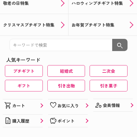
敬老の日特集
ハロウィンプチギフト特集
クリスマスプチギフト特集
お年賀プチギフト特集
search
人気キーワード
プチギフト
結婚式
二次会
ギフト
引き出物
引き菓子
manage_accounts
shopping_cart
favorite
会員情報
カート
お気に入り
description
savings
購入履歴
ポイント