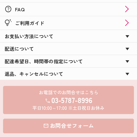
help
FAQ
tips_and_updates
ご利用ガイド
お支払い方法について
配送について
配達希望日、時間帯の指定について
返品、キャンセルについて
お電話でのお問合せはこちら
03-5787-8996
call
平日10:00～17:00 ※土日祝日お休み
お問合せフォーム
mail