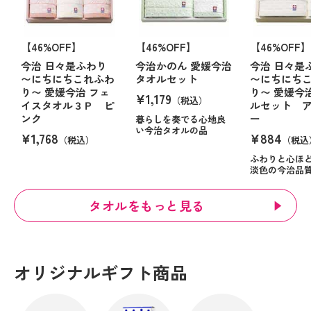
【46%OFF】
【46%OFF】
【46%OFF】
今治 日々是ふわり
今治かのん 愛媛今治
今治 日々是
〜にちにちこれふわ
タオルセット
〜にちにち
り〜 愛媛今治 フェ
り〜 愛媛今
¥1,179
（税込）
イスタオル３Ｐ ピ
ルセット 
ンク
ー
暮らしを奏でる心地良
い今治タオルの品
¥1,768
¥884
（税込）
（税込
ふわりと心ほ
淡色の今治品
タオルをもっと見る
オリジナルギフト商品