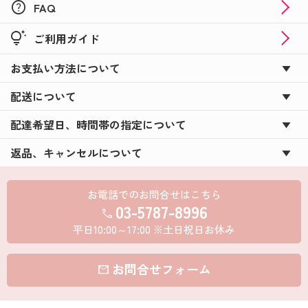
help
FAQ
tips_and_updates
ご利用ガイド
お支払い方法について
配送について
配達希望日、時間帯の指定について
返品、キャンセルについて
お電話でのお問合せはこちら
03-5787-8996
call
平日10:00～17:00 ※土日祝日お休み
お問合せフォーム
mail