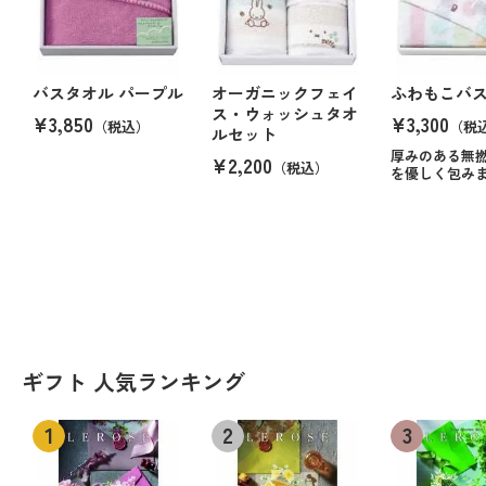
バスタオル パープル
オーガニックフェイ
ふわもこバ
ス・ウォッシュタオ
¥3,850
¥3,300
（税込）
（税
ルセット
厚みのある無
¥2,200
（税込）
を優しく包み
ギフト 人気ランキング