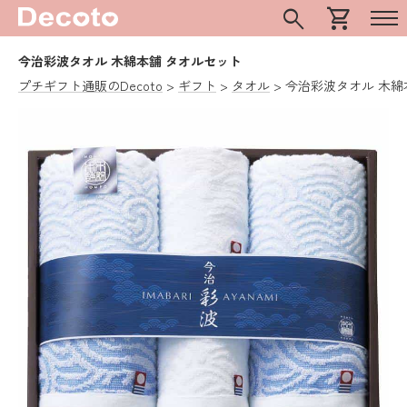
search
shopping_cart
今治彩波タオル 木綿本舗 タオルセット
プチギフト通販のDecoto
ギフト
タオル
今治彩波タオル 木綿