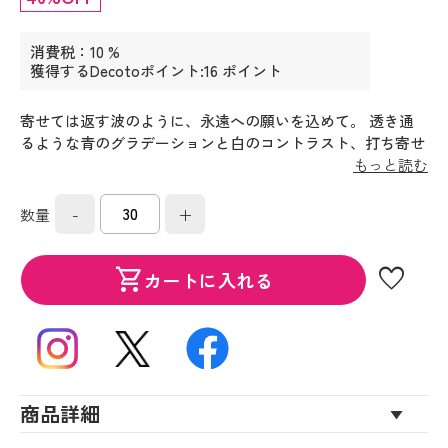
消費税：10 %
獲得するDecotoポイント:16 ポイント
寄せては返す波のように、永遠への願いを込めて。 透き通
るような青のグラデーションと白のコントラスト、打ち寄せ
る白波のように織られた波の模様が印象的。綿の柔らかさを
もっと読む
生かしつつ、軽くさっぱりとした肌触りに織り上げられてい
ます。
-
+
数量
favorite
shopping_cart
カートに入れる
商品詳細