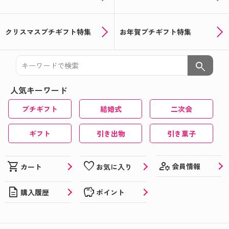
クリスマスプチギフト特集
お年賀プチギフト特集
search
人気キーワード
プチギフト
結婚式
二次会
ギフト
引き出物
引き菓子
manage_accounts
shopping_cart
favorite
会員情報
カート
お気に入り
description
savings
購入履歴
ポイント