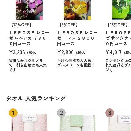
【12%OFF】
【9%OFF】
【15%OFF】
ＬＥＲＯＳＥ レロー
ＬＥＲＯＳＥ レロー
ＬＥＲＯＳＥ
ゼ レベッカ ３３０
ゼ エレン ２８００
ゼ サンタナ
０円コース
円コース
０円コース
¥3,206
¥2,800
¥4,017
（税込）
（税込）
（税
実用品からグルメま
手頃な価格で大人気！
ワンランク上
で。引き出物にも人気
グルメページも掲載！
れた商品とグ
です
ジも
タオル 人気ランキング