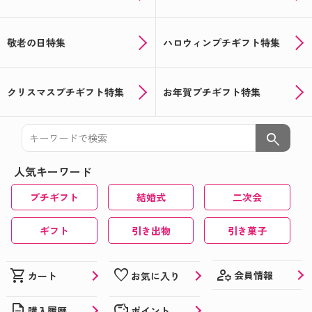
敬老の日特集
ハロウィンプチギフト特集
クリスマスプチギフト特集
お年賀プチギフト特集
search
人気キーワード
プチギフト
結婚式
二次会
ギフト
引き出物
引き菓子
manage_accounts
shopping_cart
favorite
会員情報
カート
お気に入り
description
savings
購入履歴
ポイント