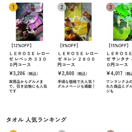
【12%OFF】
【9%OFF】
【15%OFF】
ＬＥＲＯＳＥ レロー
ＬＥＲＯＳＥ レロー
ＬＥＲＯＳＥ
ゼ レベッカ ３３０
ゼ エレン ２８００
ゼ サンタナ
０円コース
円コース
０円コース
¥3,206
¥2,800
¥4,017
（税込）
（税込）
（税
実用品からグルメま
手頃な価格で大人気！
ワンランク上
で。引き出物にも人気
グルメページも掲載！
れた商品とグ
です
ジも
タオル 人気ランキング