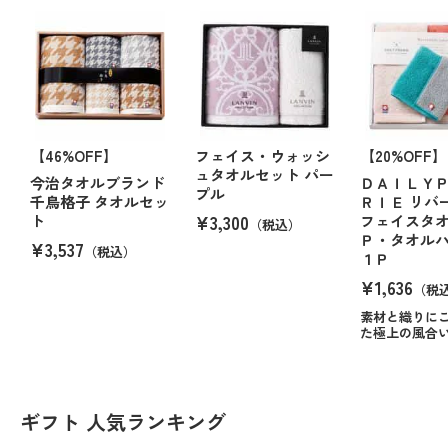
【46%OFF】
フェイス・ウォッシ
【20%OFF】
ュタオルセット パー
今治タオルブランド
ＤＡＩＬＹ
プル
千鳥格子 タオルセッ
ＲＩＥ リバ
¥3,300
ト
フェイスタ
（税込）
Ｐ・タオル
¥3,537
（税込）
１Ｐ
¥1,636
（税
素材と織りに
た極上の風合
ギフト 人気ランキング