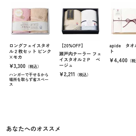
ロングフェイスタオ
【20%OFF】
apide タ
ル２枚セット ピンク
ト
瀬戸内テーラー フェ
×モカ
¥4,400
イスタオル２Ｐ ベ
（税
¥3,300
ージュ
（税込）
¥2,211
ハンガーで干せるから
（税込）
場所を取らず省スペー
ス
あなたへのオススメ