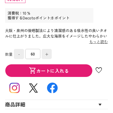
消費税：10 %
獲得するDecotoポイント:8 ポイント
大阪・泉州の後晒製法により清潔感のある吸水性の良いタオ
ルに仕上がりました。広大な海原をイメージしたやわらかい
タオルです。
もっと読む
-
+
数量
favorite
shopping_cart
カートに入れる
商品詳細