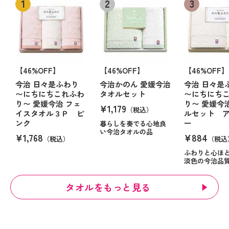
【46%OFF】
【46%OFF】
【46%OFF】
今治 日々是ふわり
今治かのん 愛媛今治
今治 日々是
〜にちにちこれふわ
タオルセット
〜にちにち
り〜 愛媛今治 フェ
り〜 愛媛今
¥1,179
（税込）
イスタオル３Ｐ ピ
ルセット 
ンク
ー
暮らしを奏でる心地良
い今治タオルの品
¥1,768
¥884
（税込）
（税込
ふわりと心ほ
淡色の今治品
タオルをもっと見る