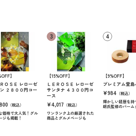
%OFF】
【15%OFF】
【9%OFF】
ＲＯＳＥ レローゼ
ＬＥＲＯＳＥ レローゼ
プレミアム堂島
ン ２８００円コー
サンタナ ４３００円コ
¥984
（税込）
ース
輝かしい経歴を持
800
¥4,017
（税込）
（税込）
朗氏監修のバーム
な価格で大人気！グル
ワンランク上の厳選された
ージも掲載！
商品とグルメページも