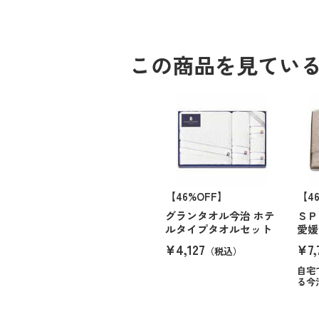
この商品を見てい
【46%OFF】
【4
グランタオル今治 ホテ
ＳＰ
ルタイプタオルセット
愛媛
¥4,127
¥7,
（税込）
自宅
る今