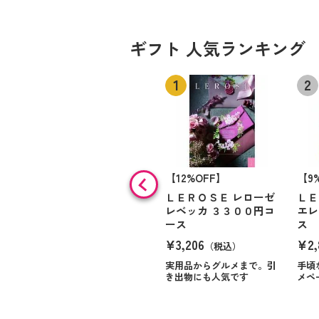
ギフト 人気ランキング
【12%OFF】
【9
ＬＥＲＯＳＥ レローゼ
ＬＥ
レベッカ ３３００円コ
エレ
ース
ス
¥3,206
¥2,
（税込）
実用品からグルメまで。引
手頃
き出物にも人気です
メペ