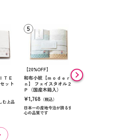
【20%OFF】
フェイスタオル ブルー
¥1,320
ＩＴＥ
和布小紋【ｍｏｄｅｒ
（税込）
ルセット
ｎ】 フェイスタオル２
Ｐ（国産木箱入）
¥1,768
（税込）
しむ上品
日本一の産地今治が誇る安
心の品質です