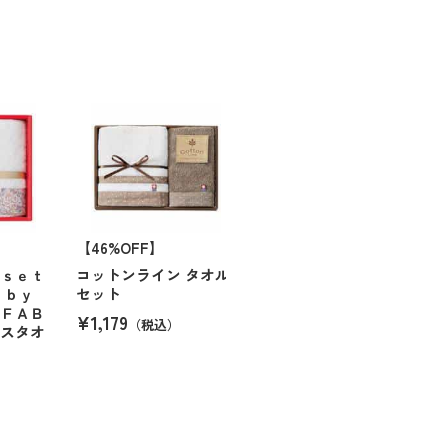
【46%OFF】
ｏｓｅｔ
コットンライン タオル
 ｂｙ
セット
 ＦＡＢ
¥1,179
（税込）
イスタオ