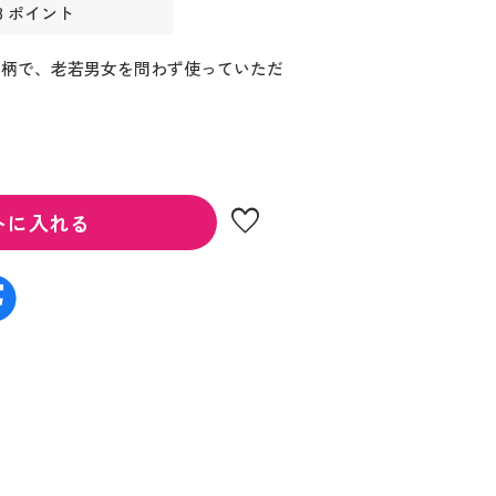
3 ポイント
ー柄で、老若男女を問わず使っていただ
favorite
トに入れる