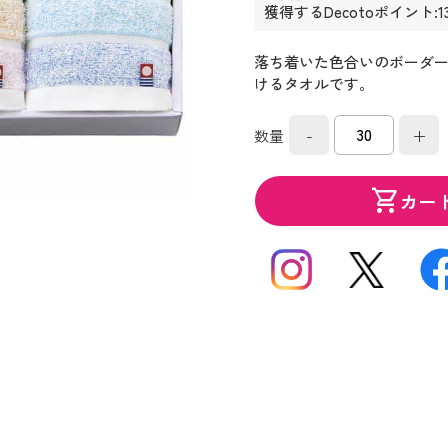
獲得するDecotoポイント:1
落ち着いた色合いのボーダ
けるタオルです。
-
+
数量
shopping_cart
カー