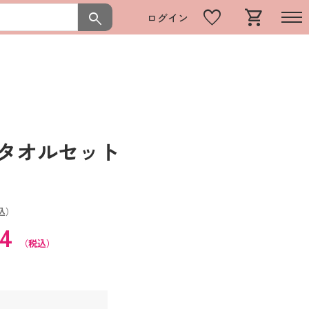
favorite
shopping_cart
search
ログイン
 タオルセット
込）
74
（税込）