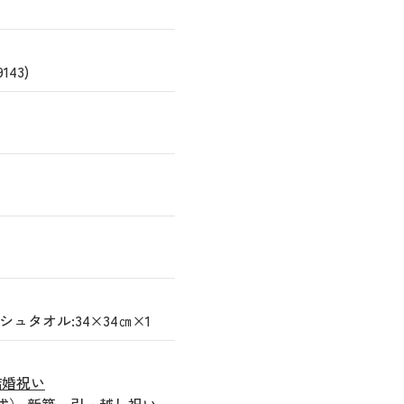
43)
シュタオル:34×34㎝×1
結婚祝い
式）
新築、引っ越し祝い