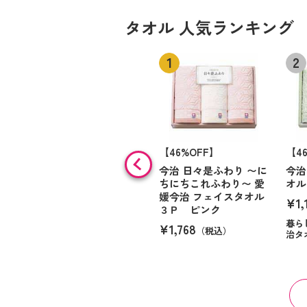
タオル 人気ランキング
【46%OFF】
【4
今治 日々是ふわり 〜に
今治
ちにちこれふわり〜 愛
オル
媛今治 フェイスタオル
¥1,
３Ｐ ピンク
暮ら
¥1,768
（税込）
治タ