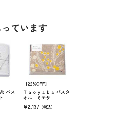
もっています
【22%OFF】
糸 バス
Ｔａｏｙａｋａ バスタ
ト
オル ミモザ
¥2,137
（税込）