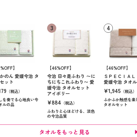
6%OFF】
【46%OFF】
【46%OFF】
かのん 愛媛今治 タ
今治 日々是ふわり 〜に
ＳＰＥＣＩＡＬ
セット
ちにちこれふわり〜 愛
愛媛今治 タオ
媛今治 タオルセット
179
¥1,945
（税込）
（税込）
アイボリー
しを奏でる心地良い今
ふかふか触感を楽
¥884
（税込）
オルの品
タオルセット
ふわりと心ほどける、淡色
の今治品質
タオルをもっと見る