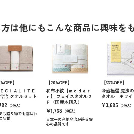
る方は他にもこんな商品に興味を
6%OFF】
【20%OFF】
【33%OFF】
ＥＣＩＡＬＩＴＥ
和布小紋【ｍｏｄｅｒ
今治極選 魔法の
今治 タオルセット
ｎ】 フェイスタオル２
タオル ホワイ
Ｐ（国産木箱入）
782
¥3,685
（税込）
（税込）
¥1,768
（税込）
でも贈り物でも喜ばれ
治品質
日本一の産地今治が誇る安
心の品質です