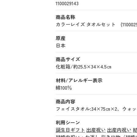
1100029143
商品名称
カラーレイズ タオルセット (11000291
原産
日本
商品サイズ
化粧箱/約25.5×34×4.5㎝
材料/アレルギー表示
綿100％
商品内容
フェイスタオル:34×75㎝×2、ウォッ
利用シーン
誕生日ギフト
出産祝い
出産内祝い
結婚内祝い・お返し
引き出物（結婚