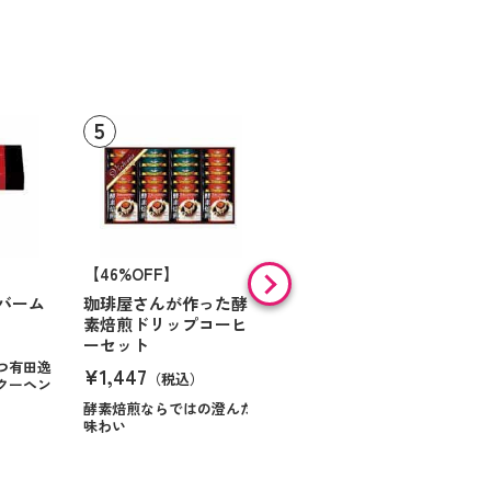
【46%OFF】
【9%OFF】
バーム
珈琲屋さんが作った酵
アラン・ド・パリ ショ
素焙煎ドリップコーヒ
コラオランジュ
ーセット
¥984
（税込）
つ有田逸
¥1,447
（税込）
クーヘン
ハンサムに仕立てたボック
スに甘いお菓子を
酵素焙煎ならではの澄んだ
味わい