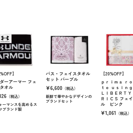
0%OFF】
バス・フェイスタオル
【20%OFF】
セット パープル
ダーアーマー フェ
ｐｒｉｍａ ｒ
¥6,600
タオル
ｔｅ ｕｓｉｎｇ
（税込）
ＬＩＢＥＲＴＹ
326
（税込）
新鮮で華やかなデザインの
ＲＩＣＳ フェ
ブランドセット
ル ピンク
ォーマンスを高めるス
ツブランド製
¥1,061
（税込）