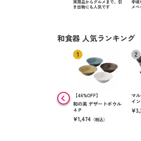
実用品からグルメまで。引
手頃
き出物にも人気です
メペ
和食器 人気ランキング
【46%OFF】
マ
イン
和の美 デザートボウル
¥3,
４Ｐ
¥1,474
（税込）