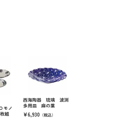
）
西海陶器 琉璃 波渕
多用皿 麻の葉
Ｏモノ
¥6,930
４枚組
（税込）