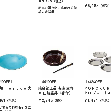
¥9,728
（税込）
¥6,485
（税込
慶事の贈り物に喜ばれる伝
統の吉祥柄
4%OFF】
【46%OFF】
【46%OFF】
焼 Ｔｏｒｕｃｏ 大
純金箔工芸 溜塗 金彩
ＭＯＮＯＫＵＲ
８ 山路盛鉢（箸付）
クロ プレート
361
¥2,948
¥1,474
（税込）
（税込）
（税込）
どちらの料理も引き立