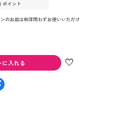
6 ポイント
インのお皿は和洋問わずお使いいただけ
favorite
トに入れる