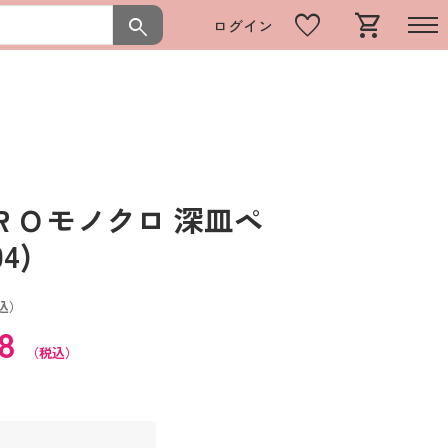
favorite
shopping_cart
search
ログイン
ＲＯモノクロ 深皿ペ
4)
込）
68
（税込）