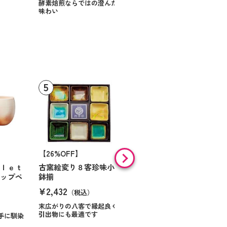
スに甘いお菓子を
酵素焙煎ならではの澄んだ
味わい
【26%OFF】
【46%OFF】
ｒｌｅｔ
古窯絵変り８客珍味小
金彩流し 長角皿Ｌ２枚
カップペ
鉢揃
組
¥2,432
¥2,948
（税込）
（税込）
末広がりの八客で縁起良く
引出物にも最適です
手に馴染