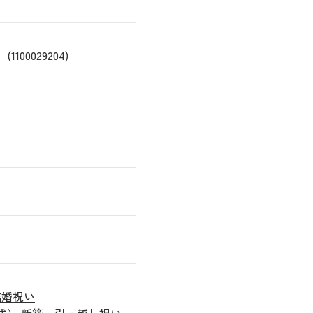
00029204)
結婚祝い
式）
新築、引っ越し祝い