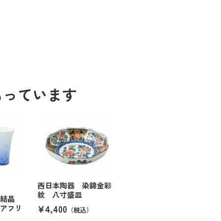
もっています
西日本陶器 染錦金彩
紋 八寸盛皿
花結晶
¥4,400
ペアフリ
（税込）