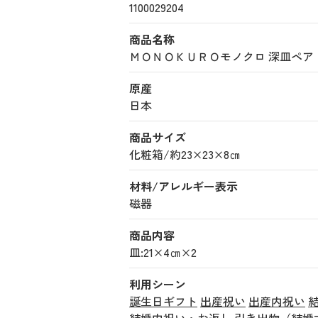
1100029204
商品名称
ＭＯＮＯＫＵＲＯモノクロ 深皿ペア (11
原産
日本
商品サイズ
化粧箱/約23×23×8㎝
材料/アレルギー表示
磁器
商品内容
皿:21×4㎝×2
利用シーン
誕生日ギフト
出産祝い
出産内祝い
結婚内祝い・お返し
引き出物（結婚