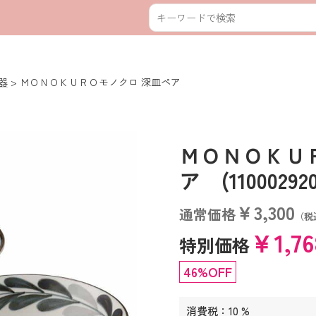
器
ＭＯＮＯＫＵＲＯモノクロ 深皿ペア
ＭＯＮＯＫＵ
ア (110002920
￥3,300
通常価格
（税
￥1,7
特別価格
46%OFF
消費税：10 %