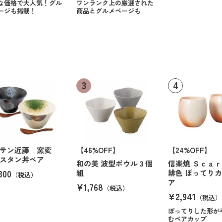
な価格で大人気！グル
ワンランク上の厳選された
ージも掲載！
商品とグルメページも
ルサン近藤 窯変
【46%OFF】
【24%OFF】
スタン丼ペア
和の美 波型ボウル３個
信楽焼 Ｓｃａ
300
組
緋色 ぽってり
（税込）
ア
¥1,768
（税込）
¥2,941
（税込）
ぽってりした形が
むペアカップ