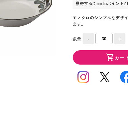
獲得するDecotoポイント:1
モノクロのシンプルなデザ
ます。
-
+
数量
shopping_cart
カー