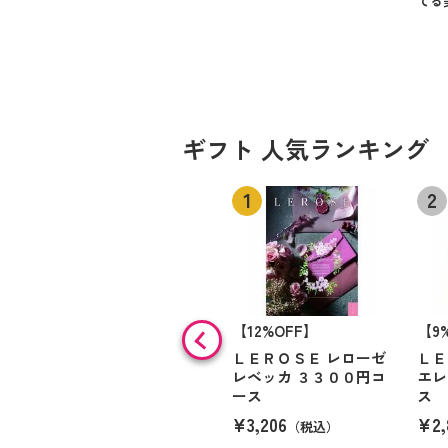
てる
ギフト 人気ランキング
【12%OFF】
【9
ＬＥＲＯＳＥ レローゼ
ＬＥ
レベッカ ３３００円コ
エレ
ース
ス
¥3,206
¥2,
（税込）