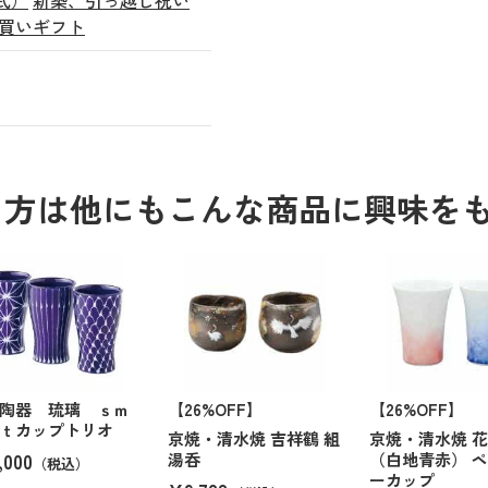
買いギフト
る方は他にもこんな商品に興味を
陶器 琉璃 ｓｍ
【26%OFF】
【26%OFF】
ｔカップトリオ
京焼・清水焼 吉祥鶴 組
京焼・清水焼 
,000
湯呑
（白地青赤） 
（税込）
ーカップ