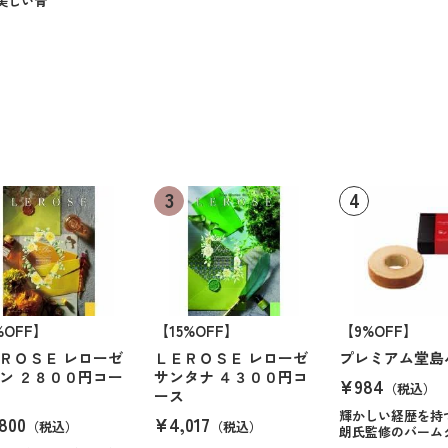
美しい青
%OFF】
【15%OFF】
【9%OFF】
ＲＯＳＥ レローゼ
ＬＥＲＯＳＥ レローゼ
プレミアム堂島
ン ２８００円コー
サンタナ ４３００円コ
¥984
（税込）
ース
輝かしい経歴を持
800
¥4,017
（税込）
（税込）
朗氏監修のバーム