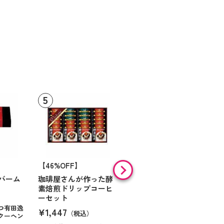
【46%OFF】
【9%OFF】
バーム
珈琲屋さんが作った酵
アラン・ド・パリ ショ
素焙煎ドリップコーヒ
コラオランジュ
ーセット
¥984
（税込）
つ有田逸
¥1,447
（税込）
クーヘン
ハンサムに仕立てたボック