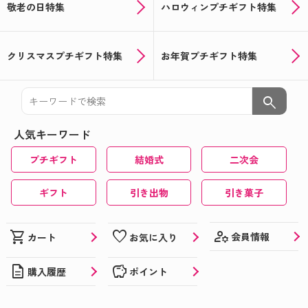
敬老の日特集
ハロウィンプチギフト特集
クリスマスプチギフト特集
お年賀プチギフト特集
search
人気キーワード
プチギフト
結婚式
二次会
ギフト
引き出物
引き菓子
manage_accounts
shopping_cart
favorite
会員情報
カート
お気に入り
description
savings
購入履歴
ポイント