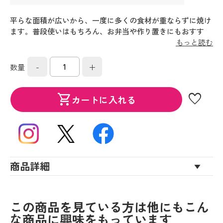
平らな面積が広いから、一度に多くの食材が重ならずに焼け
ます。普段使いはもちろん、お弁当や作り置きにもおすす
め。どんなキッチンにもなじみやすい、ナチュラルカラー。
もっと読む
-
+
数量
favorite
shopping_cart
カートに入れる
商品詳細
この商品を見ている方は他にもこん
な商品に興味をもっています