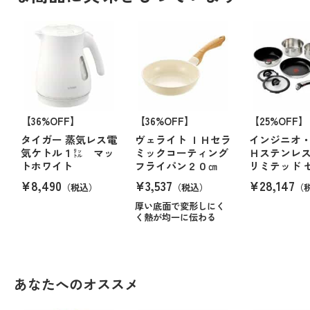
【36%OFF】
【36%OFF】
【25%OFF】
タイガー 蒸気レス電
ヴェライト ＩＨセラ
インジニオ・
気ケトル１㍑ マッ
ミックコーティング
Ｈステンレ
トホワイト
フライパン２０㎝
リミテッド 
¥8,490
¥3,537
¥28,147
（税込）
（税込）
（
厚い底面で変形しにく
く熱が均一に伝わる
あなたへのオススメ