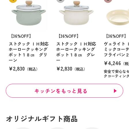
【36%OFF】
【36%OFF】
【36%OFF】
ストクック ＩＨ対応
ストクック ＩＨ対応
ヴェライト 
ホーロークッキング
ホーロークッキング
ミックコー
ポット１８㎝ グリ
ポット１８㎝ グレ
フライパン
ーン
ー
¥4,246
（税
¥2,830
¥2,830
（税込）
（税込）
安全で安心な
クコーティン
キッチンをもっと見る
オリジナルギフト商品