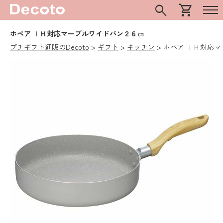
search
shopping_cart
ホペア ＩＨ対応マーブルワイドパン２６㎝
プチギフト通販のDecoto
ギフト
キッチン
ホペア ＩＨ対応