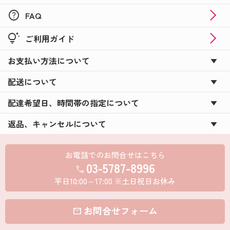
help
FAQ
tips_and_updates
ご利用ガイド
お支払い方法について
配送について
配達希望日、時間帯の指定について
返品、キャンセルについて
お電話でのお問合せはこちら
03-5787-8996
call
平日10:00～17:00 ※土日祝日お休み
お問合せフォーム
mail