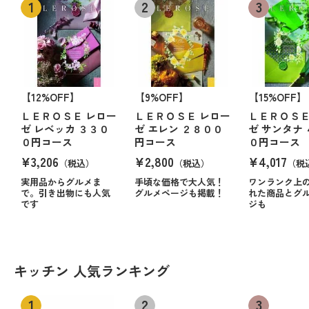
【12%OFF】
【9%OFF】
【15%OFF】
ＬＥＲＯＳＥ レロー
ＬＥＲＯＳＥ レロー
ＬＥＲＯＳＥ
ゼ レベッカ ３３０
ゼ エレン ２８００
ゼ サンタナ
０円コース
円コース
０円コース
¥3,206
¥2,800
¥4,017
（税込）
（税込）
（税
実用品からグルメま
手頃な価格で大人気！
ワンランク上
で。引き出物にも人気
グルメページも掲載！
れた商品とグ
です
ジも
キッチン 人気ランキング