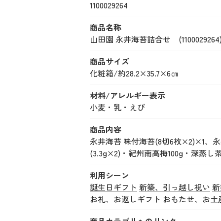
1100029264
商品名称
山田園 永井海苔詰合せ (1100029264
商品サイズ
化粧箱/約28.2×35.7×6㎝
材料/アレルギー表示
小麦・乳・えび
商品内容
永井海苔 味付海苔(8切6枚×2)×1、
(3.3g×2)・紀州南高梅100g・深蒸し
利用シーン
誕生日ギフト
新築、引っ越し祝い
新
お礼、お返しギフト
おもたせ、お土
商品カテゴリへのリンク