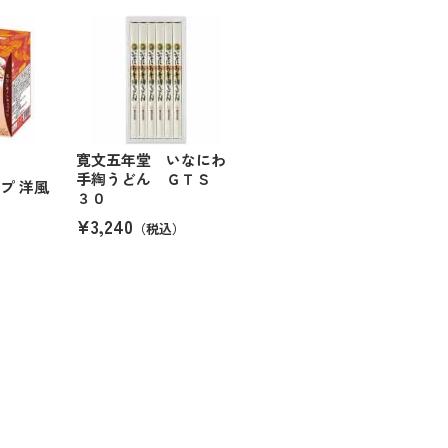
寛文五年堂 いなにわ
手綯うどん ＧＴＳ
プ 洋風
３０
¥3,240
（税込）