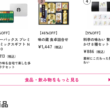
%OFF】
【46%OFF】
【9%OFF】
ーバックス プレミ
味の蔵 食卓詰合せ
料亭の味わい 
ミックスギフト Ｎ
かけ８種セット
¥1,447
（税込）
０
¥886
（税込）
113
（税込）
素材にこだわった
わい
の味を自宅で楽しむ多
ラテセット
食品・飲み物をもっと見る
商品