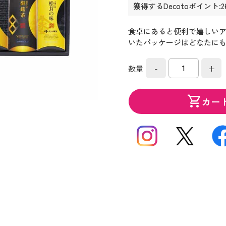
獲得するDecotoポイント:2
食卓にあると便利で嬉しい
いたパッケージはどなたに
-
+
数量
shopping_cart
カー