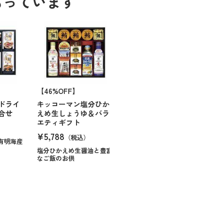
もっています
【46%OFF】
ドライ
キッコーマン塩分ひか
合せ
えめ生しょうゆ＆バラ
エティギフト
）
¥5,788
（税込）
有明海産
塩分ひかえめ生醤油と豊富
なご飯のお供