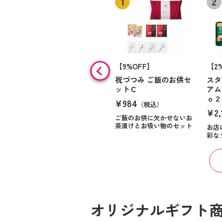
【9%OFF】
【2
祝づつみ ご飯のお供セ
スタ
ットＣ
アム
ｏ２
¥984
（税込）
¥2,
ご飯のお供に欠かせないお
茶漬けとお吸い物のセット
お店
彩な
オリジナルギフト