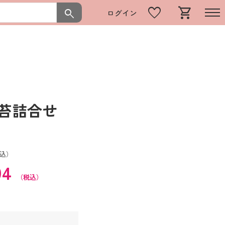
favorite
shopping_cart
search
ログイン
海苔詰合せ
込）
94
（税込）