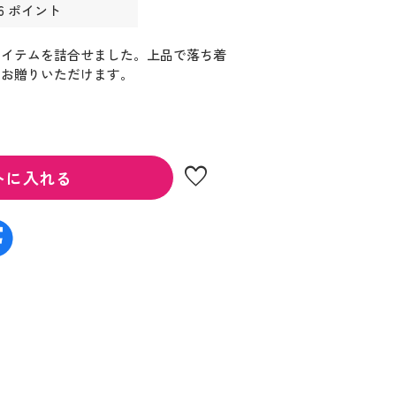
6 ポイント
アイテムを詰合せました。上品で落ち着
もお贈りいただけます。
favorite
トに入れる