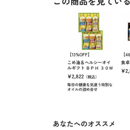
この商品を見てい
【13%OFF】
【4
こめ油＆ヘルシーオイ
食卓
ルギフト ＢＰＨ ３０Ｗ
¥2,
¥2,822
（税込）
毎日の健康を気遣う特別な
オイルの詰め合せ
あなたへのオススメ