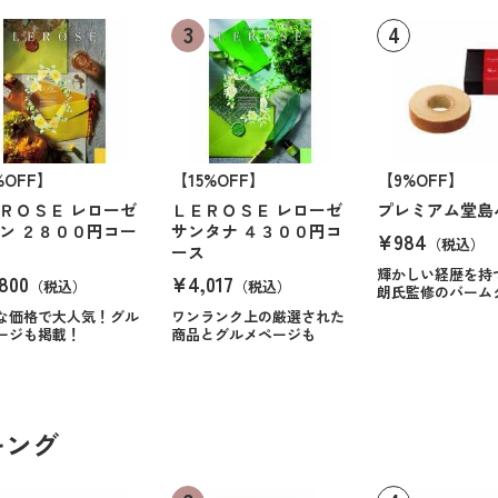
%OFF】
【15%OFF】
【9%OFF】
ＲＯＳＥ レローゼ
ＬＥＲＯＳＥ レローゼ
プレミアム堂島
ン ２８００円コー
サンタナ ４３００円コ
¥984
（税込）
ース
輝かしい経歴を持
800
¥4,017
（税込）
（税込）
朗氏監修のバーム
な価格で大人気！グル
ワンランク上の厳選された
ージも掲載！
商品とグルメページも
キング