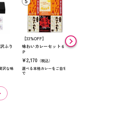
【33%OFF】
【9%OFF】
贅沢ふり
味わいカレーセット６
味の素 「クノールＲ」
Ｐ
スープ＆コーヒーギフ
ト Ｎｏ１０
¥2,170
（税込）
¥984
（税込）
贅沢な味
選べる本格カレーをご自宅
で
ほっとくつろぐ時間を届け
る贈り物です