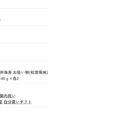
)
永井海苔 お吸い物(松茸風味)
茶40ｇ×各2
築内祝い
産
自分買いギフト