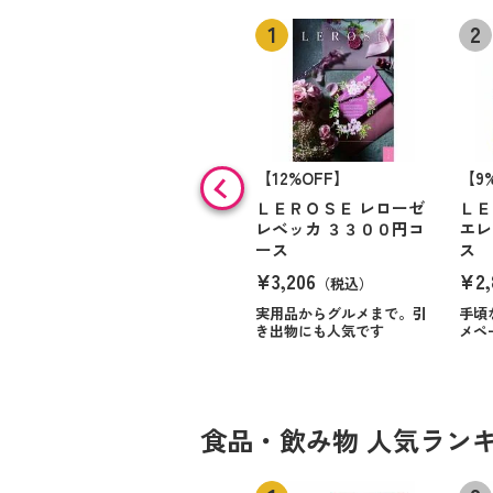
【12%OFF】
【9
ＬＥＲＯＳＥ レローゼ
ＬＥ
レベッカ ３３００円コ
エレ
ース
ス
¥3,206
¥2,
（税込）
実用品からグルメまで。引
手頃
き出物にも人気です
メペ
食品・飲み物 人気ラン