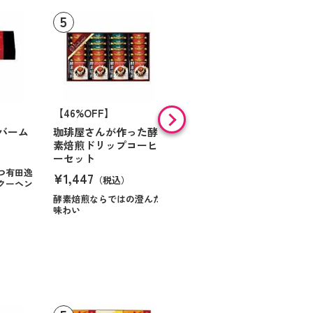
【46%OFF】
【9%OFF】
バーム
珈琲屋さんが作った酵
アラン・ド・パリ ショ
素焙煎ドリップコーヒ
コラオランジュ
ーセット
¥984
（税込）
つ有田逸
¥1,447
（税込）
クーヘン
ハンサムに仕立てたボック
スに甘いお菓子を
酵素焙煎ならではの澄んだ
味わい