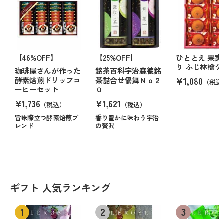
【46%OFF】
【25%OFF】
ひととえ 果
り ふじ林檎
珈琲屋さんが作った
銘茶百科宇治森徳銘
¥1,080
酵素焙煎ドリップコ
茶詰合せ優舞Ｎｏ２
（税
ーヒーセット
０
¥1,736
¥1,621
（税込）
（税込）
旨味際立つ酵素焙煎ブ
香り豊かに味わう宇治
レンド
の贅沢
ギフト 人気ランキング