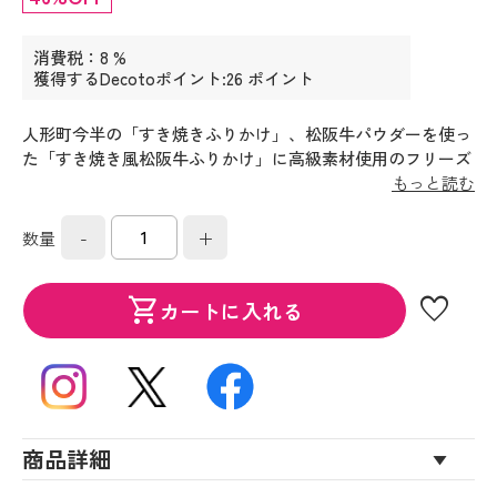
消費税：8 %
獲得するDecotoポイント:26 ポイント
人形町今半の「すき焼きふりかけ」、松阪牛パウダーを使っ
た「すき焼き風松阪牛ふりかけ」に高級素材使用のフリーズ
ドライやお吸い物などを詰め合わせました。
もっと読む
-
+
数量
favorite
shopping_cart
カートに入れる
商品詳細