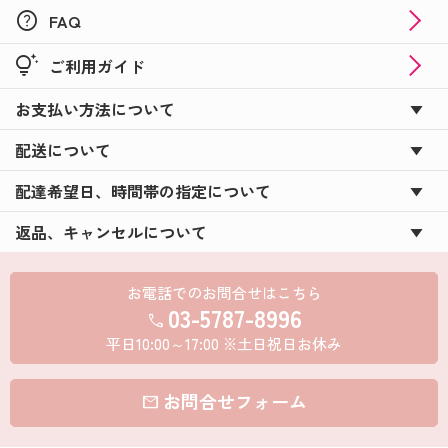
help
FAQ
tips_and_updates
ご利用ガイド
お支払い方法について
配送について
配達希望日、時間帯の指定について
返品、キャンセルについて
お電話でのお問合せはこちら
03-5787-8996
call
平日10:00～17:00 ※土日祝日お休み
お問合せフォーム
mail