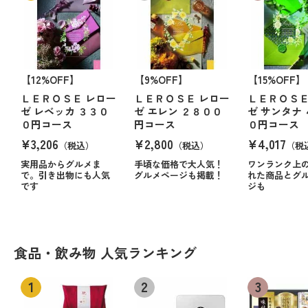
【12%OFF】
【9%OFF】
【15%OFF】
ＬＥＲＯＳＥ レロー
ＬＥＲＯＳＥ レロー
ＬＥＲＯＳＥ
ゼ レベッカ ３３０
ゼ エレン ２８００
ゼ サンタナ
０円コース
円コース
０円コース
¥3,206
¥2,800
¥4,017
（税込）
（税込）
（税
実用品からグルメま
手頃な価格で大人気！
ワンランク上
で。引き出物にも人気
グルメページも掲載！
れた商品とグ
です
ジも
食品・飲み物 人気ランキング