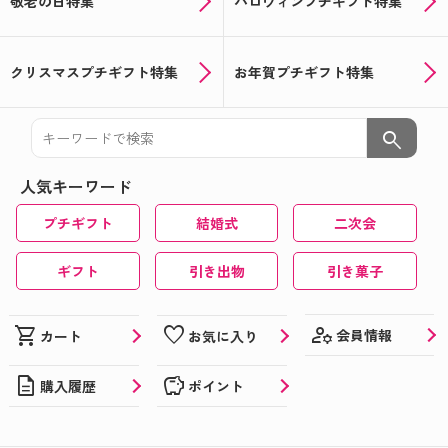
敬老の日特集
ハロウィンプチギフト特集
クリスマスプチギフト特集
お年賀プチギフト特集
search
人気キーワード
プチギフト
結婚式
二次会
ギフト
引き出物
引き菓子
manage_accounts
shopping_cart
favorite
会員情報
カート
お気に入り
description
savings
購入履歴
ポイント