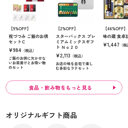
【9%OFF】
【2%OFF】
【46%OFF】
祝づつみ ご飯のお供
スターバックス プレ
味の蔵 食卓
セットＣ
ミアムミックスギフ
¥1,447
（税
ト Ｎｏ２０
¥984
（税込）
¥2,113
（税込）
ご飯のお供に欠かせな
いお茶漬けとお吸い物
お店の味を自宅で楽し
のセット
む多彩なラテセット
食品・飲み物をもっと見る
オリジナルギフト商品