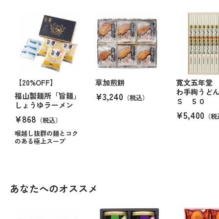
【20%OFF】
草加煎餅
寛文五年堂
わ手綯うど
¥3,240
福山製麺所「旨麺」
（税込）
Ｓ ５０
しょうゆラーメン
¥5,400
（税
¥868
（税込）
喉越し抜群の麺とコク
のある極上スープ
あなたへのオススメ