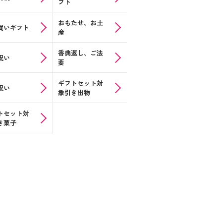
フト
おもたせ、お土
買いギフト
産
香典返し、ご法
祝い
要
ギフトセット対
祝い
象
引き出物
トセット対
き菓子