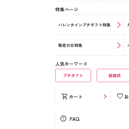
特集ページ
バレンタインプチギフト特集
敬老の日特集
人気キーワード
プチギフト
結婚式
shopping_cart
favorite
カート
お
help
FAQ