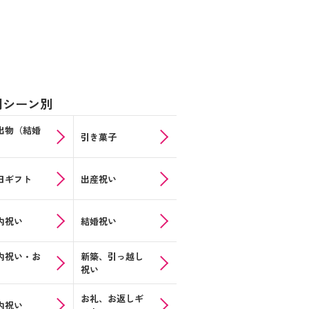
用シーン別
出物（結婚
引き菓子
日ギフト
出産祝い
内祝い
結婚祝い
内祝い・お
新築、引っ越し
祝い
お礼、お返しギ
内祝い