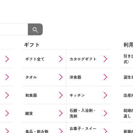
search
ギフト
利
引き
ツ
ギフト全て
カタログギフト
式）
タオル
洋食器
誕生
和食器
キッチン
出産
石鹸・入浴剤・
結婚
雑貨
洗剤
返し
お菓子・スイー
食品・飲み物
新築