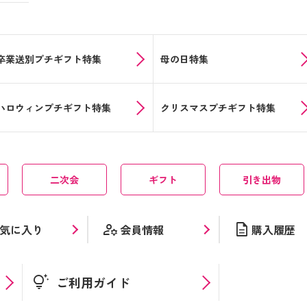
卒業送別プチギフト特集
母の日特集
ハロウィンプチギフト特集
クリスマスプチギフト特集
二次会
ギフト
引き出物
manage_accounts
description
気に入り
会員情報
購入履歴
tips_and_updates
ご利用ガイド