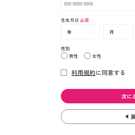
生年月日
必須
性別
男性
女性
利用規約
に同意する
次に