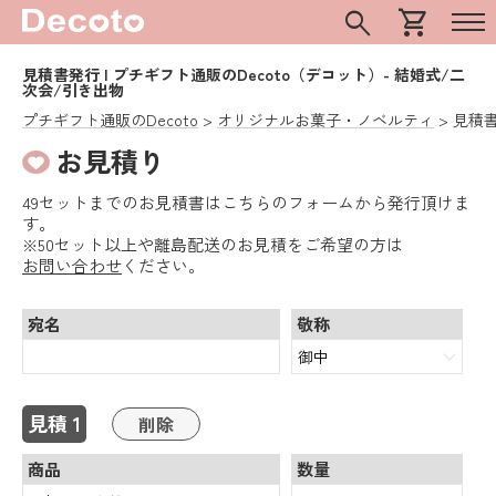
search
shopping_cart
見積書発行 | プチギフト通販のDecoto（デコット）- 結婚式/二
次会/引き出物
プチギフト通販のDecoto
オリジナルお菓子・ノベルティ
見積
お見積り
49セットまでのお見積書はこちらのフォームから発行頂けま
す。
※50セット以上や離島配送のお見積をご希望の方は
お問い合わせ
ください。
宛名
敬称
見積
1
削除
商品
数量