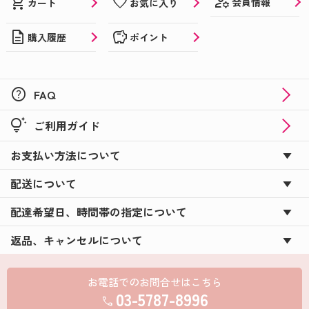
manage_accounts
shopping_cart
favorite
会員情報
カート
お気に入り
description
savings
購入履歴
ポイント
help
FAQ
tips_and_updates
ご利用ガイド
お支払い方法について
配送について
配達希望日、時間帯の指定について
返品、キャンセルについて
お電話でのお問合せはこちら
03-5787-8996
call