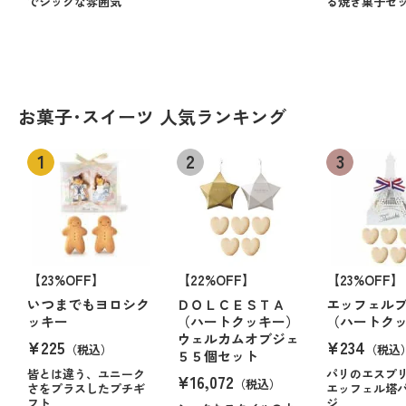
でシックな雰囲気
る焼き菓子セ
お菓子･スイーツ 人気ランキング
【23%OFF】
【22%OFF】
【23%OFF】
いつまでもヨロシク
ＤＯＬＣＥＳＴＡ
エッフェル
ッキー
（ハートクッキー）
（ハートク
ウェルカムオブジェ
¥225
¥234
（税込）
（税込
５５個セット
皆とは違う、ユニーク
パリのエスプ
¥16,072
（税込）
さをプラスしたプチギ
エッフェル塔
フト
ジ