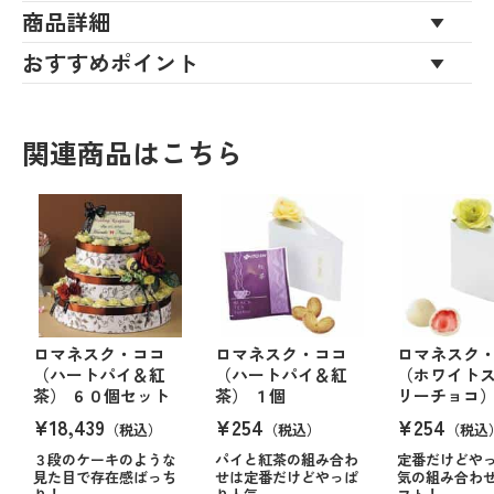
商品詳細
おすすめポイント
関連商品はこちら
ロマネスク・ココ
ロマネスク・ココ
ロマネスク
（ハートパイ＆紅
（ハートパイ＆紅
（ホワイト
茶） ６０個セット
茶） １個
リーチョコ）
¥18,439
¥254
¥254
（税込）
（税込）
（税込
３段のケーキのような
パイと紅茶の組み合わ
定番だけどや
見た目で存在感ばっち
せは定番だけどやっぱ
気の組み合わ