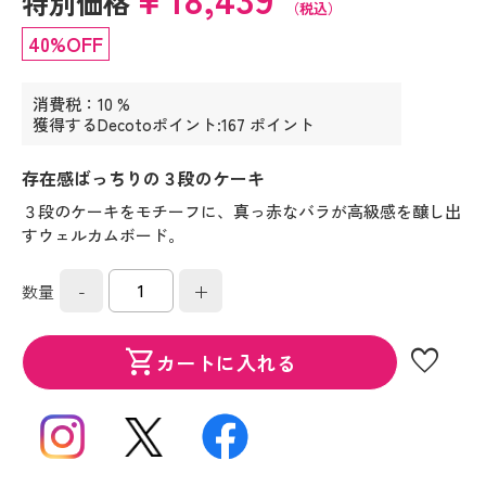
特別価格
（税込）
40%OFF
消費税：10 %
獲得するDecotoポイント:167 ポイント
存在感ばっちりの３段のケーキ
３段のケーキをモチーフに、真っ赤なバラが高級感を醸し出
すウェルカムボード。
-
+
数量
favorite
shopping_cart
カートに入れる