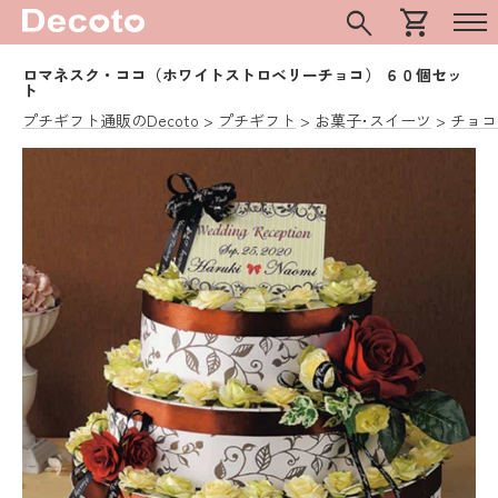
search
shopping_cart
ロマネスク・ココ（ホワイトストロベリーチョコ） ６０個セッ
ト
プチギフト通販のDecoto
プチギフト
お菓子･スイーツ
チョコ