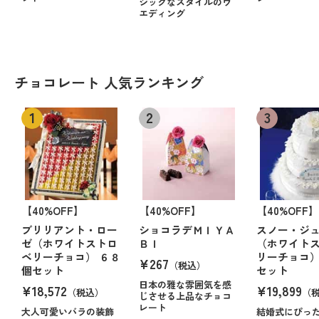
シックなスタイルのウ
エディング
チョコレート 人気ランキング
【40%OFF】
【40%OFF】
【40%OFF】
ブリリアント・ロー
ショコラデＭＩＹＡ
スノー・ジ
ゼ（ホワイトストロ
ＢＩ
（ホワイト
ベリーチョコ） ６８
リーチョコ）
¥267
（税込）
個セット
セット
日本の雅な雰囲気を感
¥18,572
¥19,899
（税込）
（
じさせる上品なチョコ
レート
大人可愛いバラの装飾
結婚式にぴっ