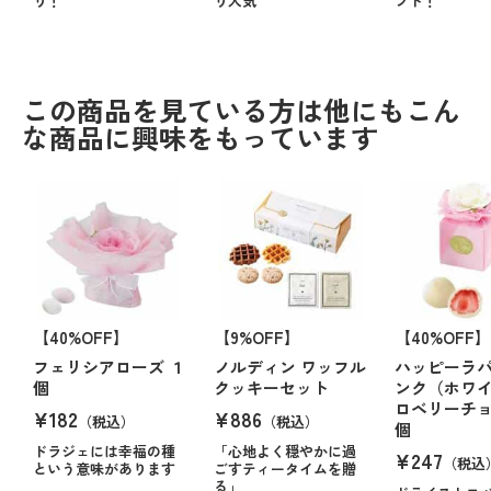
り！
り人気
フト！
この商品を見ている方は他にもこん
な商品に興味をもっています
【40%OFF】
【9%OFF】
【40%OFF】
フェリシアローズ １
ノルディン ワッフル
ハッピーラ
個
クッキーセット
ンク（ホワ
ロベリーチョ
¥182
¥886
（税込）
（税込）
個
ドラジェには幸福の種
「心地よく穏やかに過
¥247
（税込
という意味があります
ごすティータイムを贈
る」