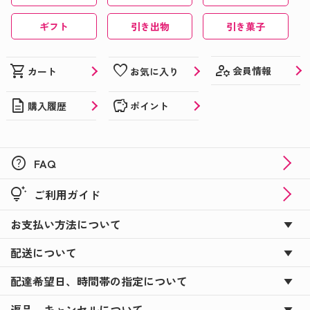
ギフト
引き出物
引き菓子
manage_accounts
shopping_cart
favorite
会員情報
カート
お気に入り
description
savings
購入履歴
ポイント
help
FAQ
tips_and_updates
ご利用ガイド
お支払い方法について
配送について
配達希望日、時間帯の指定について
返品、キャンセルについて