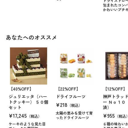
ドライストロ
包まれたコン
かわいいプチ
あなたへのオススメ
【40%OFF】
【22%OFF】
【12%OFF】
ジュリエッタ（ハー
ドライフルーツ
神戸トラッ
トクッキー） ５０個
ー Ｎｏ１０
¥218
（税込）
セット
済）
太陽の恵みを受けて育
¥17,245
¥955
（税込）
（税込
ったドライフルーツ
ケーキのような見た目
６種の味わい