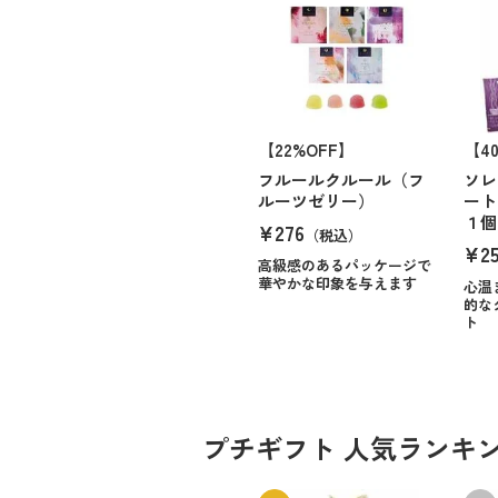
【22%OFF】
【4
フルールクルール（フ
ソレ
ルーツゼリー）
ート
１個
¥276
（税込）
¥25
高級感のあるパッケージで
華やかな印象を与えます
心温
的な
ト
プチギフト 人気ランキ