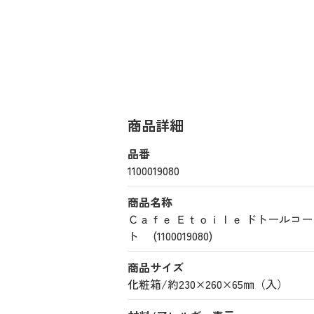
商品詳細
品番
1100019080
商品名称
Ｃａｆｅ Ｅｔｏｉｌｅ ドトールコ
ト (1100019080)
商品サイズ
化粧箱/約230×260×65㎜（入）