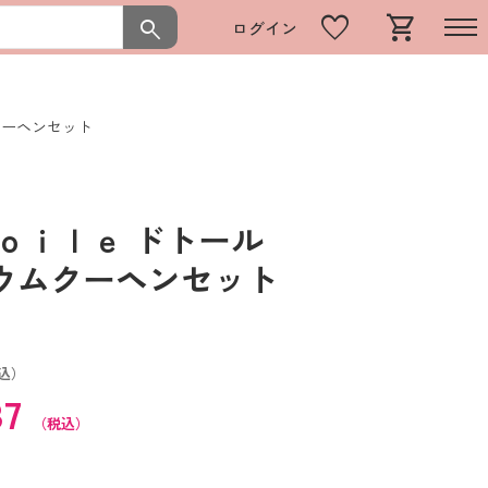
favorite
shopping_cart
search
ログイン
クーヘンセット
ｏｉｌｅ ドトール
ウムクーヘンセット
込）
87
（税込）