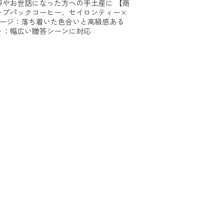
拶やお世話になった方への手土産に 【商
ップパックコーヒー、セイロンティー×
ケージ：落ち着いた色合いと高級感ある
ト：幅広い贈答シーンに対応