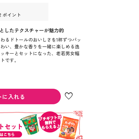
2 ポイント
としたテクスチャーが魅力的
わるドトールのおいしさを1杯ずつパッ
味わい、豊かな香りを一緒に楽しめる逸
クッキーとセットになった、老若男女幅
フトです。
favorite
トに入れる