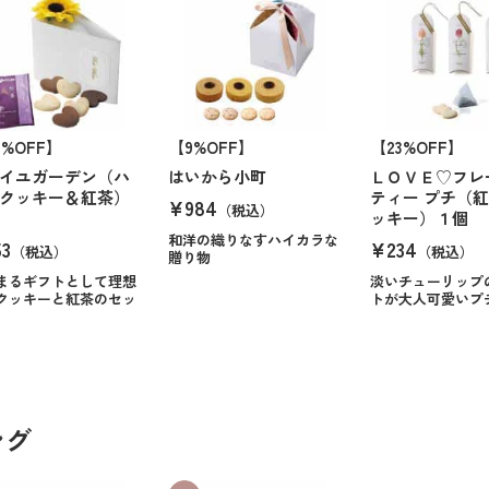
0%OFF】
【9%OFF】
【23%OFF】
イユガーデン（ハ
はいから小町
ＬＯＶＥ♡フレ
クッキー＆紅茶）
ティー プチ（
¥984
（税込）
ッキー）１個
和洋の織りなすハイカラな
3
¥234
（税込）
（税込）
贈り物
まるギフトとして理想
淡いチューリップ
クッキーと紅茶のセッ
トが大人可愛いプ
ング