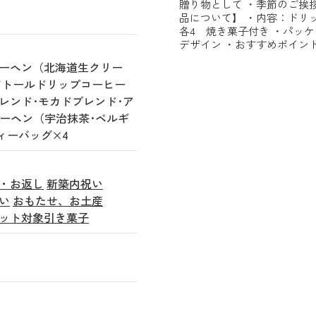
贈り物として ・季節のご挨
品について】 ・内容：ドリ
各4 焼き菓子付き ・パッ
デザイン ・おすすめポイン
クーヘン（北海道生クリー
ドトールドリップコーヒー
レンド･モカドブレンド･ア
クーヘン（宇治抹茶･ベルギ
ィーバッグ×4
・お返し
新築内祝い
い
おもたせ、お土産
ット対象引き菓子