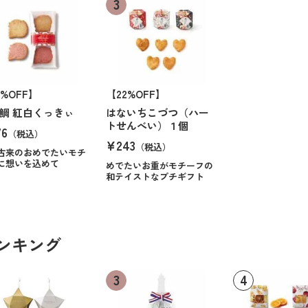
2%OFF】
【22%OFF】
鯛 紅白くっきぃ
はないちこづつ（ハー
トせんべい）１個
76
（税込）
¥243
（税込）
古来のおめでたいモチ
に想いを込めて
めでたいお重がモチーフの
和テイストなプチギフト
ランキング