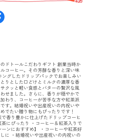
のドトールこだわりギフト 創業当時か
ールコーヒー。その芳醇な香りと深い味
キングしたドリップパックでお楽しみい
っとりとした口どけとミルクの濃厚な香
、サクッと軽い食感とバターの贅沢な風
合わせました。さらに、香りが穏やかで
も加わり、コーヒーが苦手な方や紅茶派
容です。結婚祝いや出産祝いの内祝いや
おめでたい贈り物にもぴったりです！
煎で香り豊かに仕上げたドリップコーヒ
紅茶にぴったり ・コーヒー＆紅茶入りで
シーンにおすすめ】 ・コーヒーや紅茶好
しに ・結婚祝いや出産祝いの内祝いの