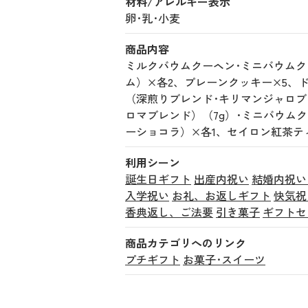
材料/アレルギー表示
卵･乳･小麦
商品内容
ミルクバウムクーヘン･ミニバウム
ム）×各2、プレーンクッキー×5、
（深煎りブレンド･キリマンジャロブ
ロマブレンド）（7g）･ミニバウム
ーショコラ）×各1、セイロン紅茶テ
利用シーン
誕生日ギフト
出産内祝い
結婚内祝い
入学祝い
お礼、お返しギフト
快気祝
香典返し、ご法要
引き菓子
ギフトセ
商品カテゴリへのリンク
プチギフト
お菓子･スイーツ