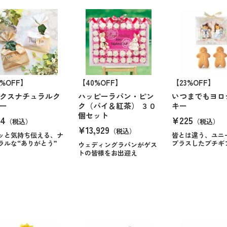
9%OFF】
【40%OFF】
【23%OFF】
クスナチュラルク
ハッピーラパン・ピン
いつまでもヨロ
ー
ク（パイ＆紅茶） ３０
キー
個セット
64
¥225
（税込）
（税込）
¥13,929
（税込）
ッと気持ち伝える、ナ
皆とは違う、ユニ
ラルな“ありがとう”
プラスしたプチギ
ウェディングラパンがゲス
トの皆様をお出迎え