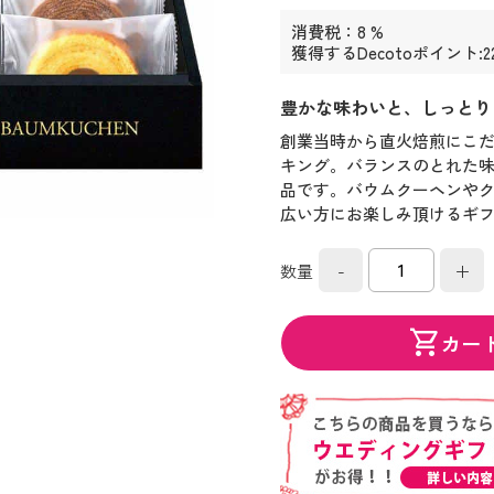
消費税：8 %
獲得するDecotoポイント:2
豊かな味わいと、しっとり
創業当時から直火焙煎にこだ
キング。バランスのとれた
品です。バウムクーヘンや
広い方にお楽しみ頂けるギ
-
+
数量
shopping_cart
カー