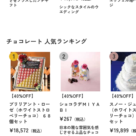
さをプラスしたプチギ
エッフェル塔
フト
ジ
シックなスタイルのウ
エディング
チョコレート 人気ランキング
【40%OFF】
【40%OFF】
【40%OFF】
ブリリアント・ロー
ショコラデＭＩＹＡ
スノー・ジ
ゼ（ホワイトストロ
ＢＩ
（ホワイト
ベリーチョコ） ６８
リーチョコ）
¥267
（税込）
個セット
セット
日本の雅な雰囲気を感
¥18,572
¥19,899
（税込）
（
じさせる上品なチョコ