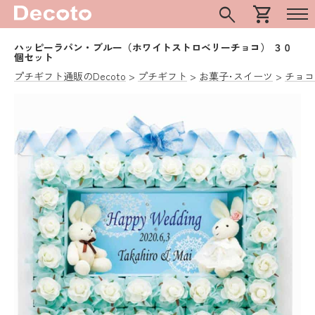
search
shopping_cart
ハッピーラパン・ブルー（ホワイトストロベリーチョコ） ３０
個セット
プチギフト通販のDecoto
プチギフト
お菓子･スイーツ
チョコ