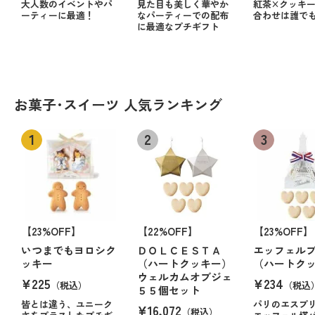
大人数のイベントやパ
見た目も美しく華やか
紅茶×クッキ
ーティーに最適！
なパーティーでの配布
合わせは誰で
に最適なプチギフト
お菓子･スイーツ 人気ランキング
【23%OFF】
【22%OFF】
【23%OFF】
いつまでもヨロシク
ＤＯＬＣＥＳＴＡ
エッフェル
ッキー
（ハートクッキー）
（ハートク
ウェルカムオブジェ
¥225
¥234
（税込）
（税込
５５個セット
皆とは違う、ユニーク
パリのエスプ
¥16,072
（税込）