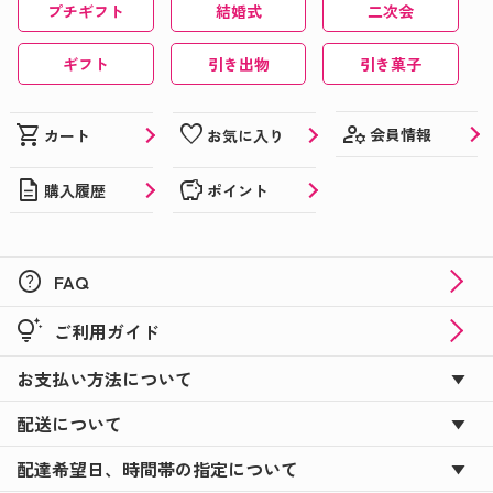
プチギフト
結婚式
二次会
ギフト
引き出物
引き菓子
manage_accounts
shopping_cart
favorite
会員情報
カート
お気に入り
description
savings
購入履歴
ポイント
help
FAQ
tips_and_updates
ご利用ガイド
お支払い方法について
配送について
配達希望日、時間帯の指定について