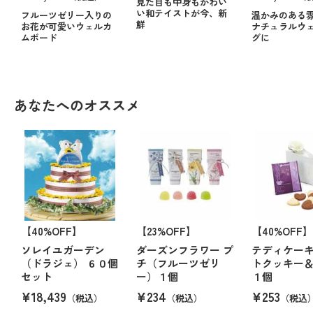
見た目も中身もかわい
い和テイストが今、新
フルーツゼリー入りの
温かみのある
鮮
お花が可愛いウェルカ
ナチュラルウ
ムボード
グに
あなたへのオススメ
【40%OFF】
【23%OFF】
【40%OFF】
ソレイユガーデン
ダーズンフラワー プ
テディケー
（ドラジェ） ６０個
チ（フルーツゼリ
トクッキー
セット
ー）１個
１個
¥18,439
¥234
¥253
（税込）
（税込）
（税込