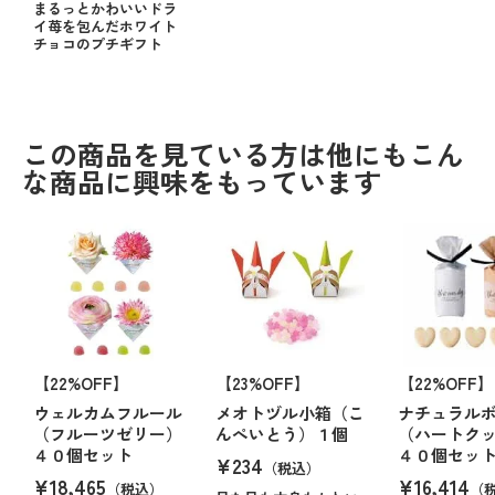
まるっとかわいいドラ
イ苺を包んだホワイト
チョコのプチギフト
この商品を見ている方は他にもこん
な商品に興味をもっています
【22%OFF】
【23%OFF】
【22%OFF】
ウェルカムフルール
メオトヅル小箱（こ
ナチュラル
（フルーツゼリー）
んぺいとう）１個
（ハートク
４０個セット
４０個セッ
¥234
（税込）
¥18,465
¥16,414
（税込）
（