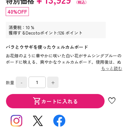
特別価格
（税込）
40%OFF
消費税：10 %
獲得するDecotoポイント:126 ポイント
バラとウサギを使ったウェルカムボード
お花畑のように華やかに咲いた白い花がサムシングブルーの
ボードに映える、爽やかなウェルカムボード。使用後は、ぬ
いぐるみを別に飾っていただけます。
もっと読む
-
+
数量
favorite
shopping_cart
カートに入れる