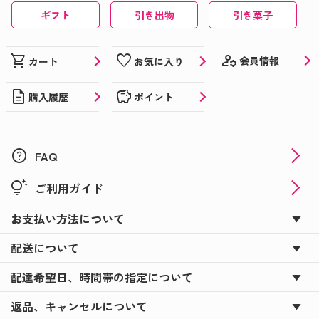
ギフト
引き出物
引き菓子
manage_accounts
shopping_cart
favorite
会員情報
カート
お気に入り
description
savings
購入履歴
ポイント
help
FAQ
tips_and_updates
ご利用ガイド
お支払い方法について
配送について
配達希望日、時間帯の指定について
返品、キャンセルについて