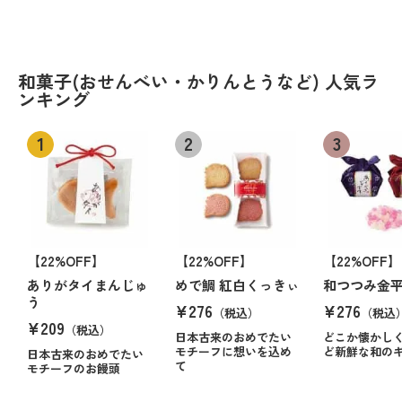
和菓子(おせんべい・かりんとうなど) 人気ラ
ンキング
【22%OFF】
【22%OFF】
【22%OFF】
ありがタイまんじゅ
めで鯛 紅白くっきぃ
和つつみ金
う
¥276
¥276
（税込）
（税込
¥209
（税込）
日本古来のおめでたい
どこか懐かし
モチーフに想いを込め
ど新鮮な和の
日本古来のおめでたい
て
モチーフのお饅頭