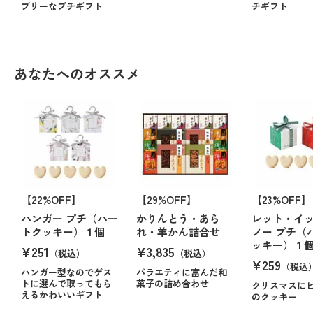
ブリーなプチギフト
チギフト
あなたへのオススメ
【22%OFF】
【29%OFF】
【23%OFF】
ハンガー プチ（ハー
かりんとう・あら
レット・イ
トクッキー）１個
れ・羊かん詰合せ
ノー プチ（
ッキー）１
¥251
¥3,835
（税込）
（税込）
¥259
（税込
ハンガー型なのでゲス
バラエティに富んだ和
トに選んで取ってもら
菓子の詰め合わせ
クリスマスに
えるかわいいギフト
のクッキー