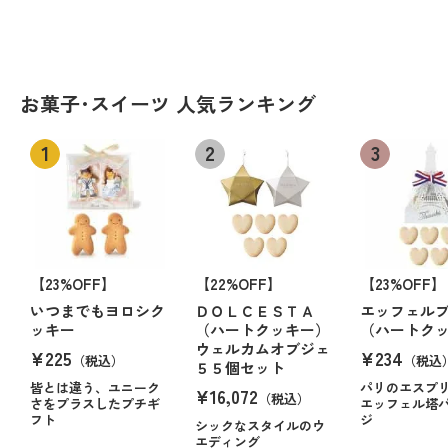
お菓子･スイーツ 人気ランキング
【23%OFF】
【22%OFF】
【23%OFF】
いつまでもヨロシク
ＤＯＬＣＥＳＴＡ
エッフェル
ッキー
（ハートクッキー）
（ハートク
ウェルカムオブジェ
¥225
¥234
（税込）
（税込
５５個セット
皆とは違う、ユニーク
パリのエスプ
¥16,072
（税込）
さをプラスしたプチギ
エッフェル塔
フト
ジ
シックなスタイルのウ
エディング