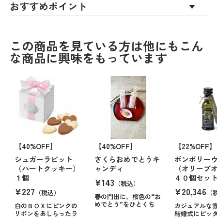
おすすめポイント
この商品を見ている方は他にもこん
な商品に興味をもっています
【40%OFF】
【40%OFF】
【22%OFF】
シュガーラビット
さくらおめでとうキ
ボンボリー
（ハートクッキー）
ャンディ
（オリーブ
１個
４０個セッ
¥143
（税込）
¥227
¥20,346
（税込）
（
春の門出に、桜色の“お
めでとう”をひとくち
白のＢＯＸにピンクの
カジュアルな
リボンをあしらったラ
結婚式にピッ