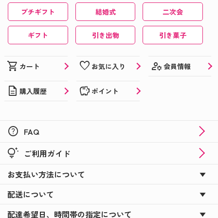
プチギフト
結婚式
二次会
ギフト
引き出物
引き菓子
manage_accounts
shopping_cart
favorite
会員情報
カート
お気に入り
description
savings
購入履歴
ポイント
help
FAQ
tips_and_updates
ご利用ガイド
お支払い方法について
配送について
配達希望日、時間帯の指定について