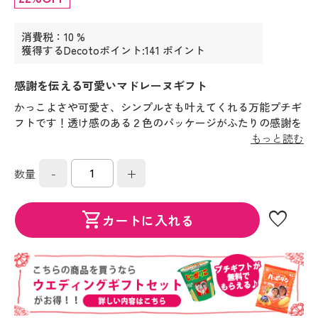
消費税：10 %
獲得するDecotoポイント:141 ポイント
感謝を伝える可愛いマドレーヌギフト
かっこよさや可愛さ、シンプルさも叶えてくれる万能プチギ
フトです！透け感のある２色のパッケージがふたりの感謝を
伝えます！
もっと読む
-
+
数量
favorite
shopping_cart
カートに入れる