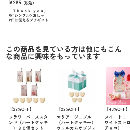
¥285
（税込）
「Ｔｈａｎｋ ｙｏｕ」
を”シンプル×おしゃ
れ”に伝えるプチギフト
この商品を見ている方は他にもこん
な商品に興味をもっています
【22%OFF】
【22%OFF】
【40%OFF】
フラワーベーススタ
マリアージュブルー
スイートロ
ンド（ハートクッキ
（ハートクッキー）
ワイトスト
ー）３０個セット
ウェルカムオブジェ
チョコ）