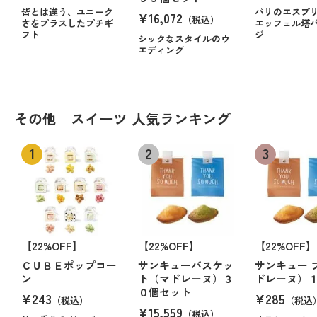
皆とは違う、ユニーク
パリのエスプ
¥16,072
（税込）
さをプラスしたプチギ
エッフェル塔
フト
ジ
シックなスタイルのウ
エディング
その他 スイーツ 人気ランキング
【22%OFF】
【22%OFF】
【22%OFF】
ＣＵＢＥポップコー
サンキューバスケッ
サンキュー 
ン
ト（マドレーヌ）３
ドレーヌ）
０個セット
¥243
¥285
（税込）
（税込
¥15,559
（税込）