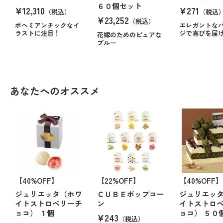
６０個セット
¥12,310
¥271
（税込）
（税込
¥23,252
（税込）
ボヘミアンチックなイ
エレガントな
ラストに注目！
ジで喜びを届
花嫁のためのピュアな
ブルー
あなたへのオススメ
【40%OFF】
【22%OFF】
【40%OFF】
ジュリエッタ（ホワ
ＣＵＢＥポップコー
ジュリエッ
イトストロベリーチ
ン
イトストロ
ョコ） １個
ョコ） ５０
¥243
（税込）