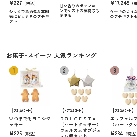
¥227
¥17,245
（税込）
（
甘い香りのポップコー
ンでゲストの気持ちも
シックでお洒落な雰囲
ケーキのよう
高まる
気にピッタリのプチギ
のプチギフト
フト
お菓子･スイーツ 人気ランキング
【23%OFF】
【22%OFF】
【23%OFF】
いつまでもヨロシク
ＤＯＬＣＥＳＴＡ
エッフェル
ッキー
（ハートクッキー）
（ハートク
ウェルカムオブジェ
¥225
¥234
（税込）
（税込
５５個セット