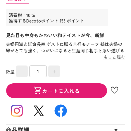
消費税：10 %
獲得するDecotoポイント:153 ポイント
見た目も中身もかわいい和テイストが今、新鮮
夫婦円満と延命長寿 ゲストに贈る吉祥モチーフ 鶴は夫婦の
絆がとても強く、つがいになると生涯同じ相手と添い遂げる
といわれており、さらに、長寿の象徴ともされていることか
もっと読む
ら婚礼シーンにぴったりのモチーフとして好まれています。
-
+
数量
favorite
shopping_cart
カートに入れる
商品詳細