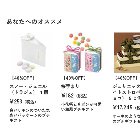
あなたへのオススメ
【40%OFF】
【40%OFF】
【40%OFF】
スノー・ジュエル
桜手まり
ジュリエッ
（ドラジェ） １個
イトストロ
¥182
（税込）
ョコ） ５０
¥253
（税込）
小花柄とリボンが可愛
¥17,245
（
い和風プチギフト
白いリボンのついた気
高いパッケージのプチ
ケーキのよう
ギフト
のプチギフト