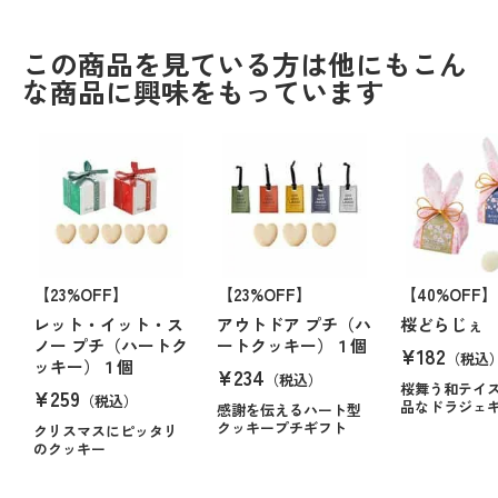
この商品を見ている方は他にもこん
な商品に興味をもっています
【23%OFF】
【23%OFF】
【40%OFF】
レット・イット・ス
アウトドア プチ（ハ
桜どらじぇ
ノー プチ（ハートク
ートクッキー）１個
¥182
（税込
ッキー）１個
¥234
（税込）
桜舞う和テイ
¥259
（税込）
品なドラジェ
感謝を伝えるハート型
クッキープチギフト
クリスマスにピッタリ
のクッキー