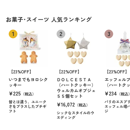
お菓子･スイーツ 人気ランキング
【23%OFF】
【22%OFF】
【23%OFF】
いつまでもヨロシク
ＤＯＬＣＥＳＴＡ
エッフェル
ッキー
（ハートクッキー）
（ハートク
ウェルカムオブジェ
¥225
¥234
（税込）
（税込
５５個セット
皆とは違う、ユニーク
パリのエスプ
¥16,072
（税込）
さをプラスしたプチギ
エッフェル塔
フト
ジ
シックなスタイルのウ
エディング