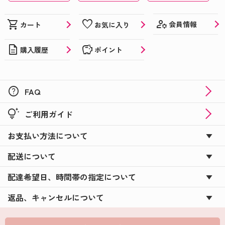
manage_accounts
shopping_cart
favorite
会員情報
カート
お気に入り
description
savings
購入履歴
ポイント
help
FAQ
tips_and_updates
ご利用ガイド
お支払い方法について
配送について
配達希望日、時間帯の指定について
返品、キャンセルについて