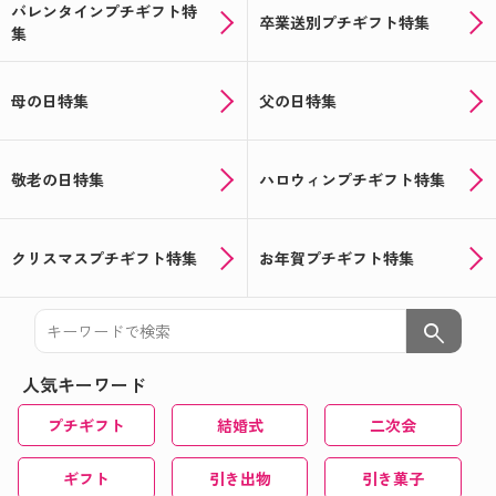
バレンタインプチギフト特
卒業送別プチギフト特集
集
母の日特集
父の日特集
敬老の日特集
ハロウィンプチギフト特集
クリスマスプチギフト特集
お年賀プチギフト特集
search
人気キーワード
プチギフト
結婚式
二次会
ギフト
引き出物
引き菓子