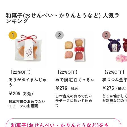
和菓子(おせんべい・かりんとうなど) 人気ラ
ンキング
【22%OFF】
【22%OFF】
【22%OFF】
ありがタイまんじゅ
めで鯛 紅白くっきぃ
和つつみ金
う
¥276
¥276
（税込）
（税込
¥209
（税込）
日本古来のおめでたい
どこか懐かし
モチーフに想いを込め
ど新鮮な和の
日本古来のおめでたい
て
モチーフのお饅頭
和菓子(おせんべい・かりんとうなど)をも