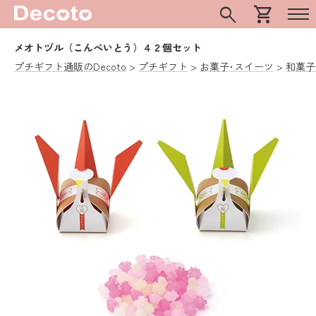
search
shopping_cart
メオトヅル（こんぺいとう）４２個セット
プチギフト通販のDecoto
プチギフト
お菓子･スイーツ
和菓子