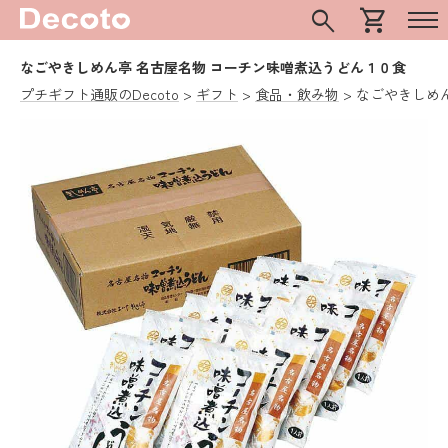
search
shopping_cart
なごやきしめん亭 名古屋名物 コーチン味噌煮込うどん１０食
プチギフト通販のDecoto
ギフト
食品・飲み物
なごやきしめ