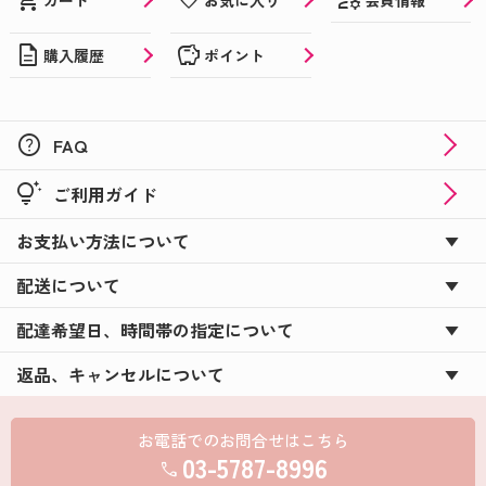
shopping_cart
favorite
カート
お気に入り
description
savings
購入履歴
ポイント
help
FAQ
tips_and_updates
ご利用ガイド
お支払い方法について
配送について
配達希望日、時間帯の指定について
返品、キャンセルについて
お電話でのお問合せはこちら
03-5787-8996
call