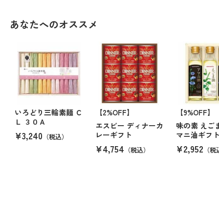
あなたへのオススメ
いろどり三輪素麺 Ｃ
【2%OFF】
【9%OFF】
Ｌ ３０Ａ
エスビー ディナーカ
味の素 えご
¥3,240
レーギフト
マニ油ギフ
（税込）
¥4,754
¥2,952
（税込）
（税