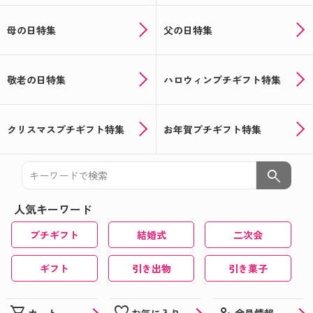
母の日特集
父の日特集
敬老の日特集
ハロウィンプチギフト特集
クリスマスプチギフト特集
お年賀プチギフト特集
search
人気キーワード
プチギフト
結婚式
二次会
ギフト
引き出物
引き菓子
manage_accounts
会員情報