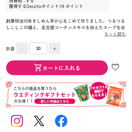
消費税：8 %
獲得するDecotoポイント:19 ポイント
創業明治10年きしめん亭が心をこめて作りました。つるつる
しこしこの麺と、名古屋コーチンエキスを加えたスープを合
わせました。
もっと読む
-
+
数量
favorite
shopping_cart
カートに入れる