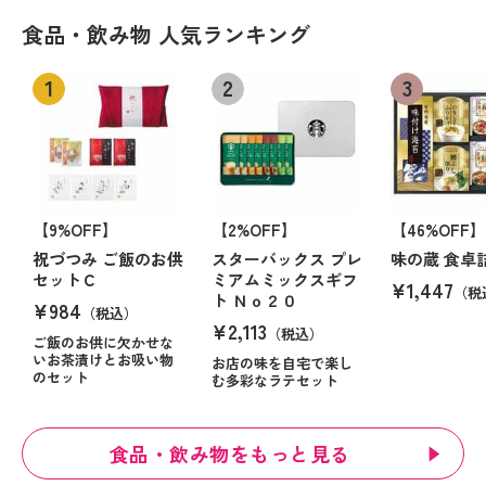
食品・飲み物 人気ランキング
【9%OFF】
【2%OFF】
【46%OFF】
祝づつみ ご飯のお供
スターバックス プレ
味の蔵 食卓
セットＣ
ミアムミックスギフ
¥1,447
（税
ト Ｎｏ２０
¥984
（税込）
¥2,113
（税込）
ご飯のお供に欠かせな
いお茶漬けとお吸い物
お店の味を自宅で楽し
のセット
む多彩なラテセット
食品・飲み物をもっと見る