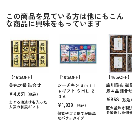
この商品を見ている方は他にもこん
な商品に興味をもっています
【46%OFF】
【10%OFF】
【46%OFF】
美味之誉 詰合せ
シーチキンＳｍｉｌ
廣川昆布 御
ｅギフト ＳＭＬ ２
煮４品詰合
¥4,631
（税込）
０Ａ
¥868
（税込
まぐろ油漬けも入った
¥1,939
（税込）
人気の和風ギフト
直火釜炊き製
を凝縮した佃
保管やゴミ捨てが簡単
なパウチタイプ