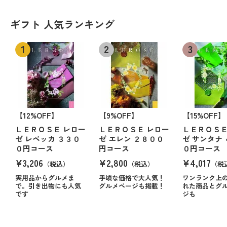
ギフト 人気ランキング
【12%OFF】
【9%OFF】
【15%OFF】
ＬＥＲＯＳＥ レロー
ＬＥＲＯＳＥ レロー
ＬＥＲＯＳＥ
ゼ レベッカ ３３０
ゼ エレン ２８００
ゼ サンタナ
０円コース
円コース
０円コース
¥3,206
¥2,800
¥4,017
（税込）
（税込）
（税
実用品からグルメま
手頃な価格で大人気！
ワンランク上
で。引き出物にも人気
グルメページも掲載！
れた商品とグ
です
ジも