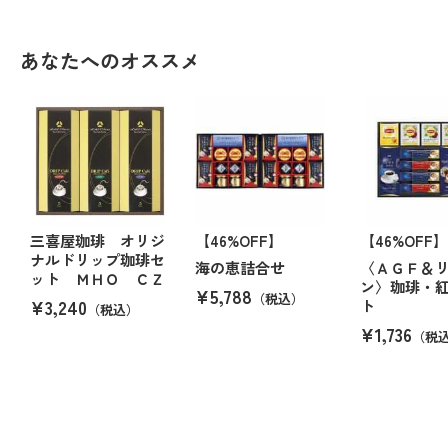
あなたへのオススメ
三喜屋珈琲 オリジ
【46%OFF】
【46%OFF】
ナルドリップ珈琲セ
海の恵詰合せ
〈ＡＧＦ＆
ット ＭＨＯ ＣＺ
ン〉珈琲・
¥5,788
（税込）
¥3,240
ト
（税込）
¥1,736
（税