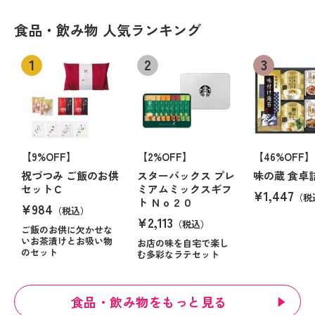
食品・飲み物 人気ランキング
【9%OFF】
【2%OFF】
【46%OFF】
祝づつみ ご飯のお供
スターバックス プレ
味の蔵 食卓
セットＣ
ミアムミックスギフ
¥1,447
（税
ト Ｎｏ２０
¥984
（税込）
¥2,113
（税込）
ご飯のお供に欠かせな
いお茶漬けとお吸い物
お店の味を自宅で楽し
のセット
む多彩なラテセット
食品・飲み物をもっと見る