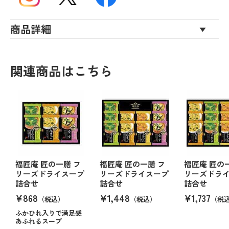
商品詳細
関連商品はこちら
福匠庵 匠の一膳 フ
福匠庵 匠の一膳 フ
福匠庵 匠の
リーズドライスープ
リーズドライスープ
リーズドラ
詰合せ
詰合せ
詰合せ
¥868
¥1,448
¥1,737
（税込）
（税込）
（税
ふかひれ入りで満足感
あふれるスープ