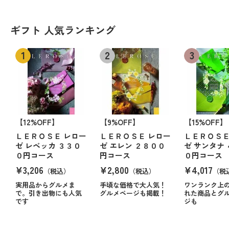
ギフト 人気ランキング
【12%OFF】
【9%OFF】
【15%OFF】
ＬＥＲＯＳＥ レロー
ＬＥＲＯＳＥ レロー
ＬＥＲＯＳＥ
ゼ レベッカ ３３０
ゼ エレン ２８００
ゼ サンタナ
０円コース
円コース
０円コース
¥3,206
¥2,800
¥4,017
（税込）
（税込）
（税
実用品からグルメま
手頃な価格で大人気！
ワンランク上
で。引き出物にも人気
グルメページも掲載！
れた商品とグ
です
ジも