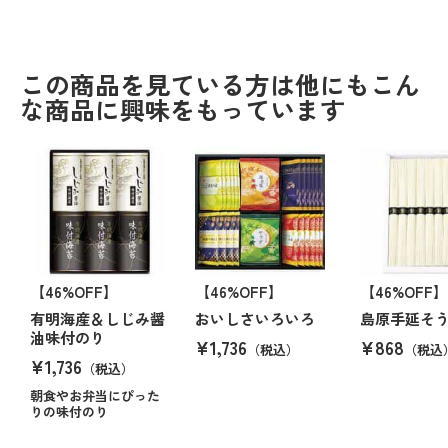
この商品を見ている方は他にもこん
な商品に興味をもっています
【46%OFF】
【46%OFF】
【46%OFF】
有明海産＆しじみ醤
おいしさいろいろ
島原手延そ
油味付のり
¥1,736
¥868
（税込）
（税込
¥1,736
（税込）
朝食やお弁当にぴった
りの味付のり