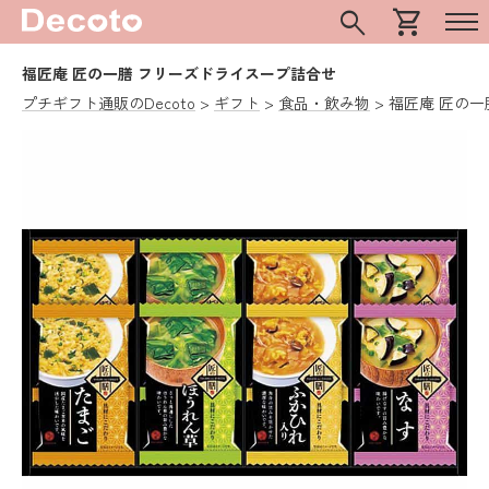
search
shopping_cart
福匠庵 匠の一膳 フリーズドライスープ詰合せ
プチギフト通販のDecoto
ギフト
食品・飲み物
福匠庵 匠の一