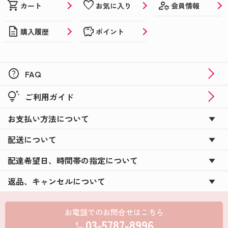
manage_accounts
shopping_cart
favorite
会員情報
カート
お気に入り
description
savings
購入履歴
ポイント
help
FAQ
tips_and_updates
ご利用ガイド
お支払い方法について
配送について
配達希望日、時間帯の指定について
返品、キャンセルについて
お電話でのお問合せはこちら
03-5787-8996
call